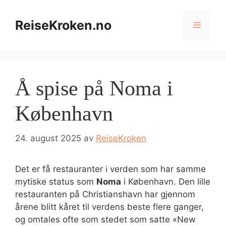
Hopp
til
ReiseKroken.no
Meny
innhold
Å spise på Noma i
København
24. august 2025
av
ReiseKroken
Det er få restauranter i verden som har samme
mytiske status som
Noma
i København. Den lille
restauranten på Christianshavn har gjennom
årene blitt kåret til verdens beste flere ganger,
og omtales ofte som stedet som satte «New