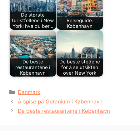
De største
turistfellene i New
Reiseguide:
York: hva du bør…
København
De beste
De beste stedene
restaurantene i
for å se utsikten
København
over New York
Kategorier
Danmark
Å spise på Geranium i København
De beste restaurantene i København