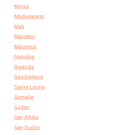
Kenya
Madagaskar
Mali
Marokko
Mauritius
Namibia
Rwanda
Seychellene
Sierra Leone
Somalia
Sudan
Sør-Afrika
Sør-Sudan