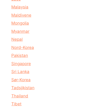
Malaysia
Maldivene
Mongolia
Myanmar
Nepal
Nord-Korea
Pakistan
Singapore
Sri Lanka
Sør-Korea
Tadsjikistan
Thailand
Tibet