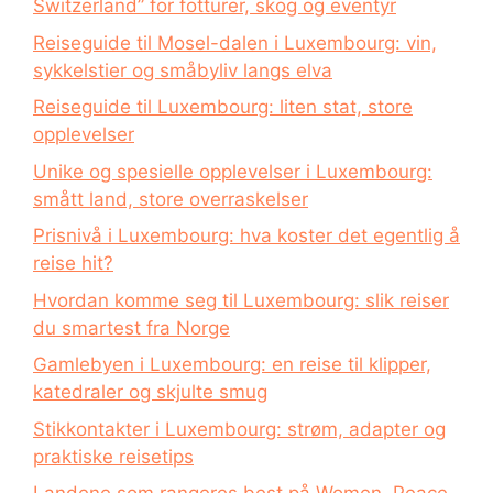
Switzerland” for fotturer, skog og eventyr
Reiseguide til Mosel-dalen i Luxembourg: vin,
sykkelstier og småbyliv langs elva
Reiseguide til Luxembourg: liten stat, store
opplevelser
Unike og spesielle opplevelser i Luxembourg:
smått land, store overraskelser
Prisnivå i Luxembourg: hva koster det egentlig å
reise hit?
Hvordan komme seg til Luxembourg: slik reiser
du smartest fra Norge
Gamlebyen i Luxembourg: en reise til klipper,
katedraler og skjulte smug
Stikkontakter i Luxembourg: strøm, adapter og
praktiske reisetips