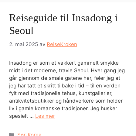
Reiseguide til Insadong i
Seoul
2. mai 2025
av
ReiseKroken
Insadong er som et vakkert gammelt smykke
midt i det moderne, travle Seoul. Hver gang jeg
går gjennom de smale gatene her, føler jeg at
jeg har tatt et skritt tilbake i tid – til en verden
fylt med tradisjonelle tehus, kunstgallerier,
antikvitetsbutikker og håndverkere som holder
liv i gamle koreanske tradisjoner. Jeg husker
spesielt …
Les mer
Kategorier
Sør-Korea