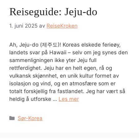
Reiseguide: Jeju-do
1. juni 2025
av
ReiseKroken
Ah, Jeju-do (제주도)! Koreas elskede ferieøy,
landets svar på Hawaii – selv om jeg synes den
sammenligningen ikke yter Jeju full
rettferdighet. Jeju har en helt egen, rå og
vulkansk skjønnhet, en unik kultur formet av
isolasjon og vind, og en atmosfære som er
totalt forskjellig fra fastlandet. Jeg har vært så
heldig å utforske …
Les mer
Kategorier
Sør-Korea