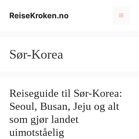
Hopp
til
ReiseKroken.no
Meny
innhold
Sør-Korea
Reiseguide til Sør-Korea:
Seoul, Busan, Jeju og alt
som gjør landet
uimotståelig