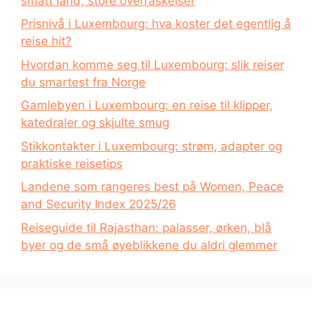
smått land, store overraskelser
Prisnivå i Luxembourg: hva koster det egentlig å
reise hit?
Hvordan komme seg til Luxembourg: slik reiser
du smartest fra Norge
Gamlebyen i Luxembourg: en reise til klipper,
katedraler og skjulte smug
Stikkontakter i Luxembourg: strøm, adapter og
praktiske reisetips
Landene som rangeres best på Women, Peace
and Security Index 2025/26
Reiseguide til Rajasthan: palasser, ørken, blå
byer og de små øyeblikkene du aldri glemmer