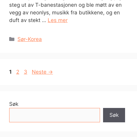
steg ut av T-banestasjonen og ble møtt av en
vegg av neonlys, musikk fra butikkene, og en
duft av stekt …
Les mer
Kategorier
Sør-Korea
Side
Side
Side
1
2
3
Neste
→
Søk
Søk