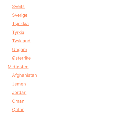
Sveits
Sverige
Tsjekkia
Tyrkia
Tyskland
Ungarn
Østerrike
Midtøsten
Afghanistan
Jemen
Jordan
Oman
Qatar