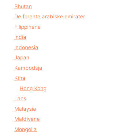
Bhutan
De forente arabiske emirater
Filippinene
India
Indonesia
Japan
Kambodsja
Kina
Hong Kong
Laos
Malaysia
Maldivene
Mongolia