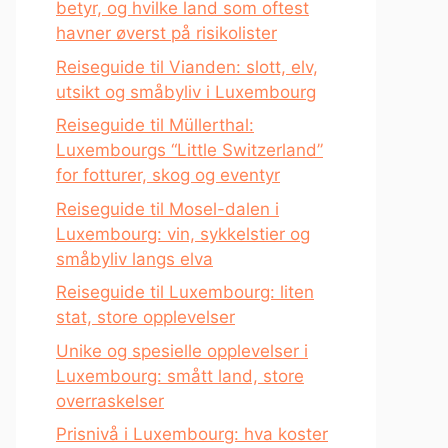
betyr, og hvilke land som oftest
havner øverst på risikolister
Reiseguide til Vianden: slott, elv,
utsikt og småbyliv i Luxembourg
Reiseguide til Müllerthal:
Luxembourgs “Little Switzerland”
for fotturer, skog og eventyr
Reiseguide til Mosel-dalen i
Luxembourg: vin, sykkelstier og
småbyliv langs elva
Reiseguide til Luxembourg: liten
stat, store opplevelser
Unike og spesielle opplevelser i
Luxembourg: smått land, store
overraskelser
Prisnivå i Luxembourg: hva koster