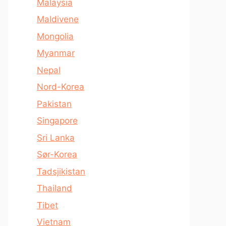
Malaysia
Maldivene
Mongolia
Myanmar
Nepal
Nord-Korea
Pakistan
Singapore
Sri Lanka
Sør-Korea
Tadsjikistan
Thailand
Tibet
Vietnam