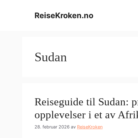
Hopp
til
ReiseKroken.no
innhold
Sudan
Reiseguide til Sudan: pr
opplevelser i et av Afr
28. februar 2026
av
ReiseKroken