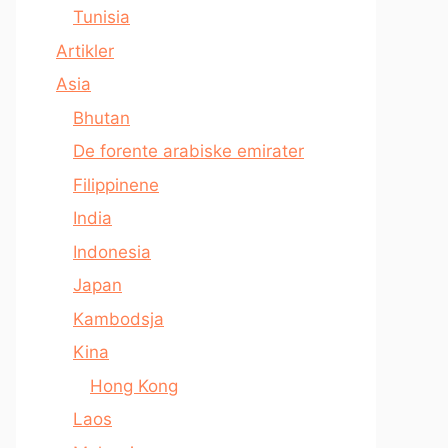
Tunisia
Artikler
Asia
Bhutan
De forente arabiske emirater
Filippinene
India
Indonesia
Japan
Kambodsja
Kina
Hong Kong
Laos