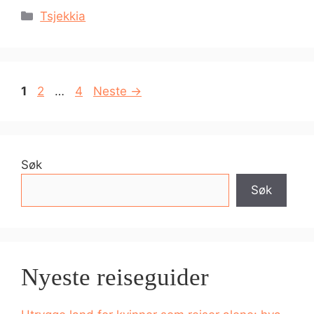
Kategorier
Tsjekkia
Side
Side
Side
1
2
…
4
Neste
→
Søk
Søk
Nyeste reiseguider