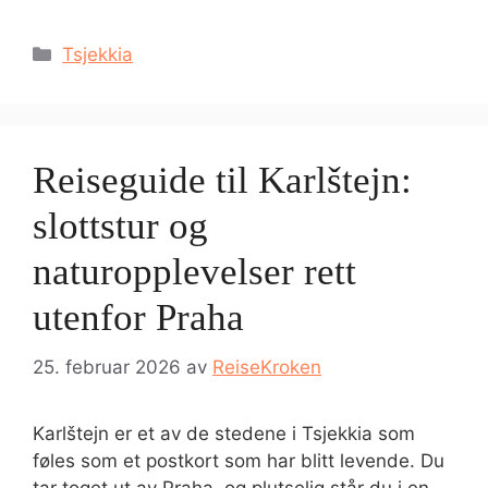
Kategorier
Tsjekkia
Reiseguide til Karlštejn:
slottstur og
naturopplevelser rett
utenfor Praha
25. februar 2026
av
ReiseKroken
Karlštejn er et av de stedene i Tsjekkia som
føles som et postkort som har blitt levende. Du
tar toget ut av Praha, og plutselig står du i en