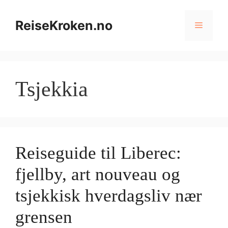
Hopp
til
ReiseKroken.no
Meny
innhold
Tsjekkia
Reiseguide til Liberec:
fjellby, art nouveau og
tsjekkisk hverdagsliv nær
grensen