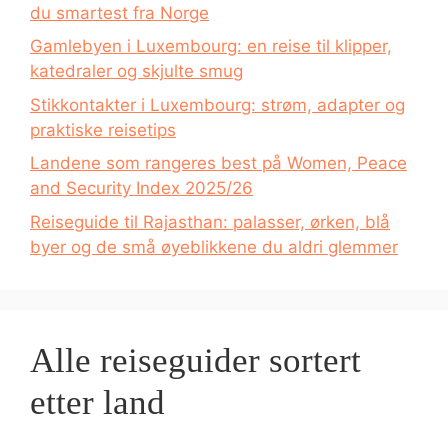
du smartest fra Norge
Gamlebyen i Luxembourg: en reise til klipper,
katedraler og skjulte smug
Stikkontakter i Luxembourg: strøm, adapter og
praktiske reisetips
Landene som rangeres best på Women, Peace
and Security Index 2025/26
Reiseguide til Rajasthan: palasser, ørken, blå
byer og de små øyeblikkene du aldri glemmer
Alle reiseguider sortert
etter land