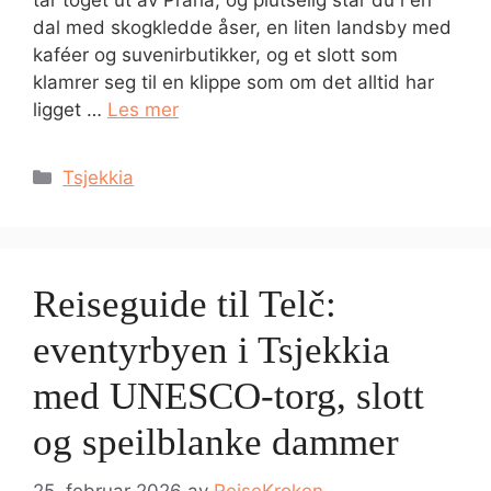
dal med skogkledde åser, en liten landsby med
kaféer og suvenirbutikker, og et slott som
klamrer seg til en klippe som om det alltid har
ligget …
Les mer
Kategorier
Tsjekkia
Reiseguide til Telč:
eventyrbyen i Tsjekkia
med UNESCO-torg, slott
og speilblanke dammer