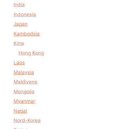
India
Indonesia
Japan
Kambodsja
Kina
Hong Kong
Laos
Malaysia
Maldivene
Mongolia
Myanmar
Nepal
Nord-Korea