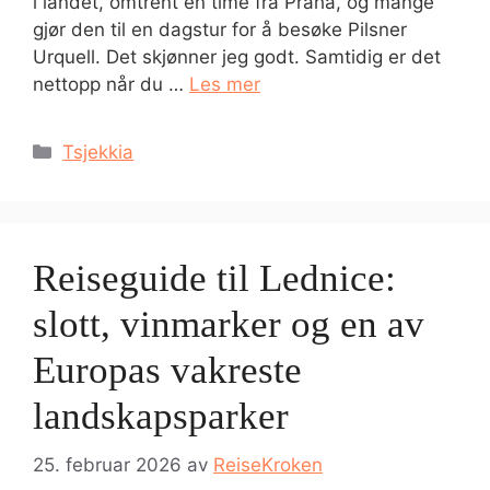
i landet, omtrent en time fra Praha, og mange
gjør den til en dagstur for å besøke Pilsner
Urquell. Det skjønner jeg godt. Samtidig er det
nettopp når du …
Les mer
Kategorier
Tsjekkia
Reiseguide til Lednice:
slott, vinmarker og en av
Europas vakreste
landskapsparker
25. februar 2026
av
ReiseKroken