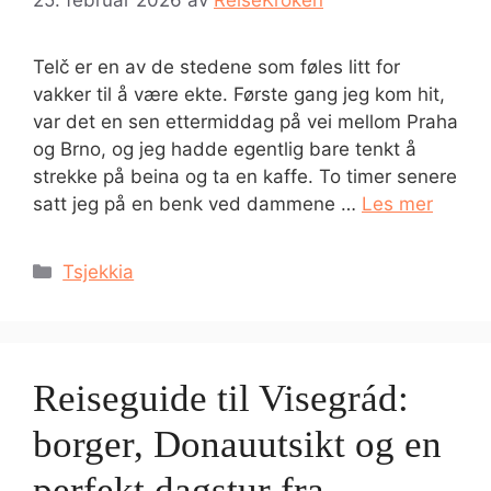
25. februar 2026
av
ReiseKroken
Telč er en av de stedene som føles litt for
vakker til å være ekte. Første gang jeg kom hit,
var det en sen ettermiddag på vei mellom Praha
og Brno, og jeg hadde egentlig bare tenkt å
strekke på beina og ta en kaffe. To timer senere
satt jeg på en benk ved dammene …
Les mer
Kategorier
Tsjekkia
Reiseguide til Visegrád:
borger, Donauutsikt og en
perfekt dagstur fra