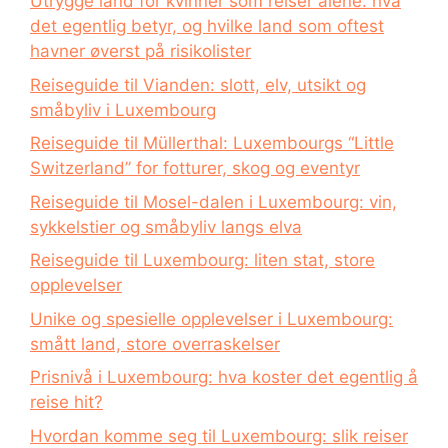
Utrygge land for kvinner som reiser alene: hva
det egentlig betyr, og hvilke land som oftest
havner øverst på risikolister
Reiseguide til Vianden: slott, elv, utsikt og
småbyliv i Luxembourg
Reiseguide til Müllerthal: Luxembourgs “Little
Switzerland” for fotturer, skog og eventyr
Reiseguide til Mosel-dalen i Luxembourg: vin,
sykkelstier og småbyliv langs elva
Reiseguide til Luxembourg: liten stat, store
opplevelser
Unike og spesielle opplevelser i Luxembourg:
smått land, store overraskelser
Prisnivå i Luxembourg: hva koster det egentlig å
reise hit?
Hvordan komme seg til Luxembourg: slik reiser