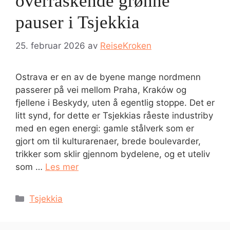
overraskende grønne
pauser i Tsjekkia
25. februar 2026
av
ReiseKroken
Ostrava er en av de byene mange nordmenn
passerer på vei mellom Praha, Kraków og
fjellene i Beskydy, uten å egentlig stoppe. Det er
litt synd, for dette er Tsjekkias råeste industriby
med en egen energi: gamle stålverk som er
gjort om til kulturarenaer, brede boulevarder,
trikker som sklir gjennom bydelene, og et uteliv
som …
Les mer
Kategorier
Tsjekkia