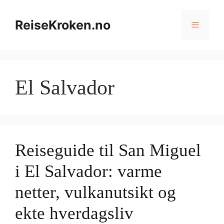
Hopp
til
ReiseKroken.no
Meny
innhold
El Salvador
Reiseguide til San Miguel
i El Salvador: varme
netter, vulkanutsikt og
ekte hverdagsliv