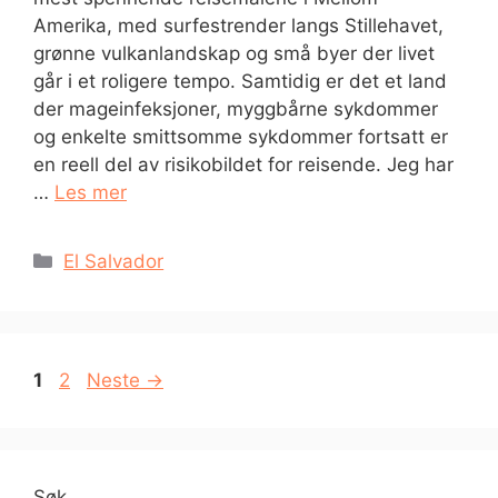
Amerika, med surfestrender langs Stillehavet,
grønne vulkanlandskap og små byer der livet
går i et roligere tempo. Samtidig er det et land
der mageinfeksjoner, myggbårne sykdommer
og enkelte smittsomme sykdommer fortsatt er
en reell del av risikobildet for reisende. Jeg har
…
Les mer
Kategorier
El Salvador
Side
Side
1
2
Neste
→
Søk