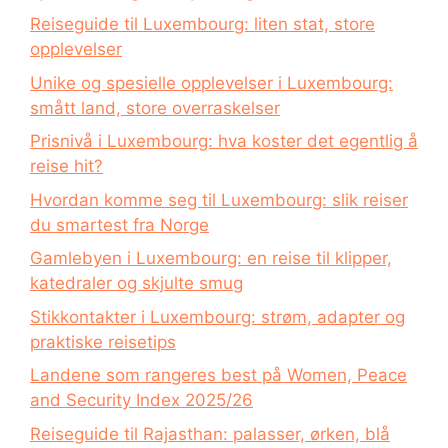
Reiseguide til Luxembourg: liten stat, store
opplevelser
Unike og spesielle opplevelser i Luxembourg:
smått land, store overraskelser
Prisnivå i Luxembourg: hva koster det egentlig å
reise hit?
Hvordan komme seg til Luxembourg: slik reiser
du smartest fra Norge
Gamlebyen i Luxembourg: en reise til klipper,
katedraler og skjulte smug
Stikkontakter i Luxembourg: strøm, adapter og
praktiske reisetips
Landene som rangeres best på Women, Peace
and Security Index 2025/26
Reiseguide til Rajasthan: palasser, ørken, blå