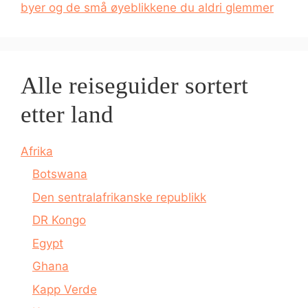
byer og de små øyeblikkene du aldri glemmer
Alle reiseguider sortert
etter land
Afrika
Botswana
Den sentralafrikanske republikk
DR Kongo
Egypt
Ghana
Kapp Verde