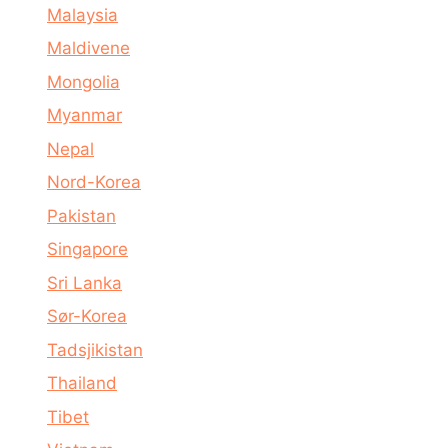
Malaysia
Maldivene
Mongolia
Myanmar
Nepal
Nord-Korea
Pakistan
Singapore
Sri Lanka
Sør-Korea
Tadsjikistan
Thailand
Tibet