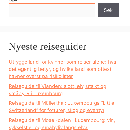
Søk
Nyeste reiseguider
Utrygge land for kvinner som reiser alene: hva
det egentlig betyr, og hvilke land som oftest
havner øverst på risikolister
Reiseguide til Vianden: slott, elv, utsikt og
småbyliv i Luxembourg
Reiseguide til Müllerthal: Luxembourgs “Little
Switzerland” for fotturer, skog og eventyr
Reiseguide til Mosel-dalen i Luxembourg: vin,
sykkelstier og småbyliv langs elva