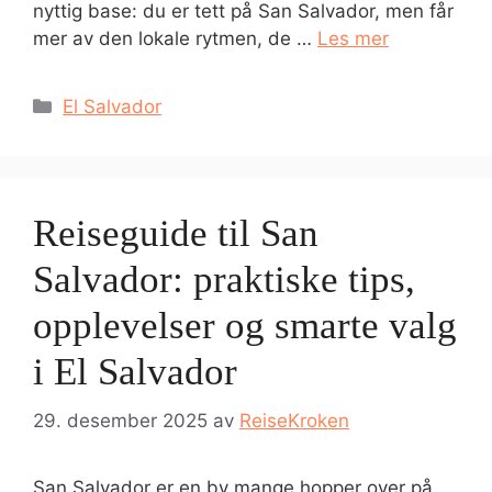
nyttig base: du er tett på San Salvador, men får
mer av den lokale rytmen, de …
Les mer
Kategorier
El Salvador
Reiseguide til San
Salvador: praktiske tips,
opplevelser og smarte valg
i El Salvador
29. desember 2025
av
ReiseKroken
San Salvador er en by mange hopper over på