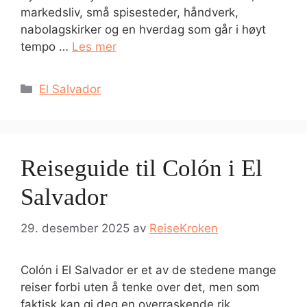
markedsliv, små spisesteder, håndverk,
nabolagskirker og en hverdag som går i høyt
tempo …
Les mer
Kategorier
El Salvador
Reiseguide til Colón i El
Salvador
29. desember 2025
av
ReiseKroken
Colón i El Salvador er et av de stedene mange
reiser forbi uten å tenke over det, men som
faktisk kan gi deg en overraskende rik