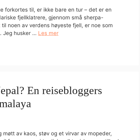
forkortes til, er ikke bare en tur – det er en
ndariske fjellklatrere, gjennom små sherpa-
 til noen av verdens høyeste fjell, er noe som
n. Jeg husker …
Les mer
 Nepal? En reisebloggers
imalaya
g møtt av kaos, støv og et virvar av mopeder,