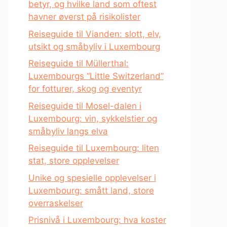
betyr, og hvilke land som oftest
havner øverst på risikolister
Reiseguide til Vianden: slott, elv,
utsikt og småbyliv i Luxembourg
Reiseguide til Müllerthal:
Luxembourgs “Little Switzerland”
for fotturer, skog og eventyr
Reiseguide til Mosel-dalen i
Luxembourg: vin, sykkelstier og
småbyliv langs elva
Reiseguide til Luxembourg: liten
stat, store opplevelser
Unike og spesielle opplevelser i
Luxembourg: smått land, store
overraskelser
Prisnivå i Luxembourg: hva koster