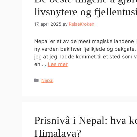
livsnytere og fjellentus
17. april 2025
av
ReiseKroken
Nepal er et av de mest magiske landene j
ny verden bak hver fjellkjede og bakgate.
jeg at jeg hadde kommet til et sted som v
en …
Les mer
Kategorier
Nepal
Prisnivå i Nepal: hva ko
Himalaya?