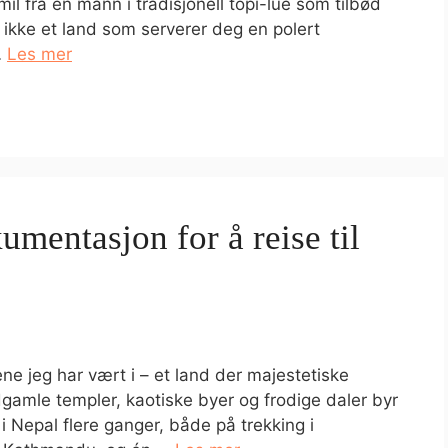
l fra en mann i tradisjonell topi-lue som tilbød
ikke et land som serverer deg en polert
…
Les mer
umentasjon for å reise til
e jeg har vært i – et land der majestetiske
gamle templer, kaotiske byer og frodige daler byr
i Nepal flere ganger, både på trekking i