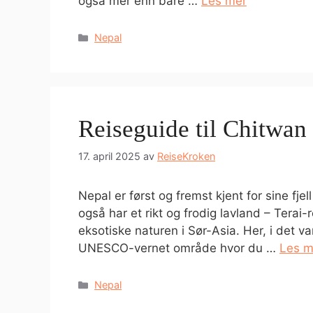
også mer enn bare …
Les mer
Kategorier
Nepal
Reiseguide til Chitwan
17. april 2025
av
ReiseKroken
Nepal er først og fremst kjent for sine fj
også har et rikt og frodig lavland – Tera
eksotiske naturen i Sør-Asia. Her, i det va
UNESCO-vernet område hvor du …
Les m
Kategorier
Nepal