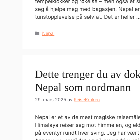
tempelklokker og røkelse – men også et smi
seg å hjelpe meg med bagasjen. Nepal er 
turistopplevelse på sølvfat. Det er heller 
Kategorier
Nepal
Dette trenger du av dok
Nepal som nordmann
29. mars 2025
av
ReiseKroken
Nepal er et av de mest magiske reisemålen
Himalaya reiser seg mot himmelen, og eld
på eventyr rundt hver sving. Jeg har vært 