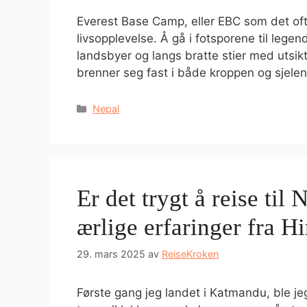
Everest Base Camp, eller EBC som det ofte 
livsopplevelse. Å gå i fotsporene til lege
landsbyer og langs bratte stier med utsikt
brenner seg fast i både kroppen og sjele
Kategorier
Nepal
Er det trygt å reise til
ærlige erfaringer fra H
29. mars 2025
av
ReiseKroken
Første gang jeg landet i Katmandu, ble je