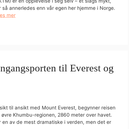
KTM) er en opplevelse i seg selv – et slags mykt,
r så annerledes enn vår egen her hjemme i Norge.
es mer
nngangsporten til Everest og
ikt til ansikt med Mount Everest, begynner reisen
by i øvre Khumbu-regionen, 2860 meter over havet.
 er en av de mest dramatiske i verden, men det er