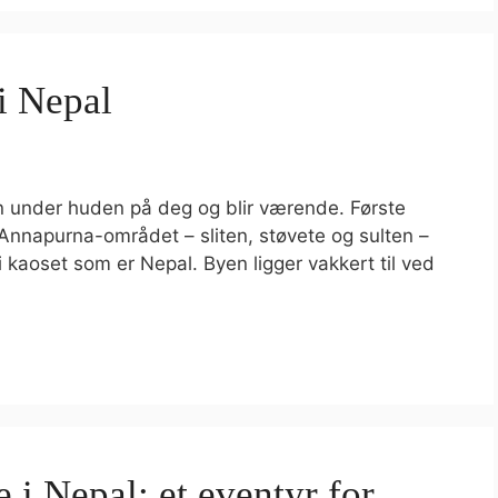
i Nepal
n under huden på deg og blir værende. Første
i Annapurna-området – sliten, støvete og sulten –
 kaoset som er Nepal. Byen ligger vakkert til ved
e i Nepal: et eventyr for