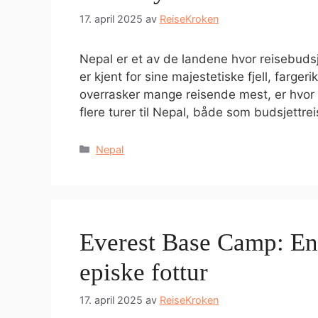
17. april 2025
av
ReiseKroken
Nepal er et av de landene hvor reisebudsje
er kjent for sine majestetiske fjell, farge
overrasker mange reisende mest, er hvor ri
flere turer til Nepal, både som budsjett
Kategorier
Nepal
Everest Base Camp: En 
episke fottur
17. april 2025
av
ReiseKroken