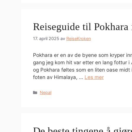
Reiseguide til Pokhara 
17. april 2025
av
ReiseKroken
Pokhara er en av de byene som kryper in
gang jeg kom hit var etter en lang fottur 
og Pokhara føltes som en liten oase midt i
foten av Himalaya, …
Les mer
Kategorier
Nepal
De beste tingene å gjør