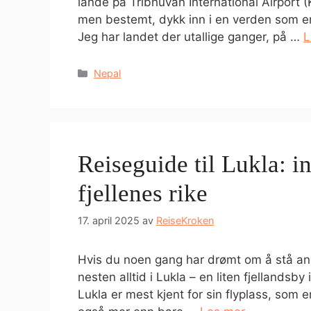
lande på Tribhuvan International Airport (
men bestemt, dykk inn i en verden som e
Jeg har landet der utallige ganger, på …
L
Kategorier
Nepal
Reiseguide til Lukla: i
fjellenes rike
17. april 2025
av
ReiseKroken
Hvis du noen gang har drømt om å stå ans
nesten alltid i Lukla – en liten fjellands
Lukla er mest kjent for sin flyplass, som