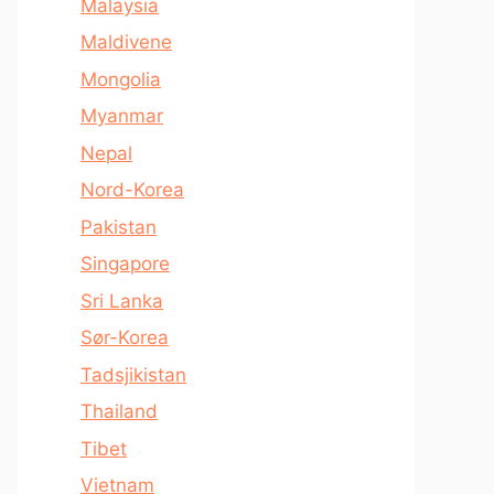
Malaysia
Maldivene
Mongolia
Myanmar
Nepal
Nord-Korea
Pakistan
Singapore
Sri Lanka
Sør-Korea
Tadsjikistan
Thailand
Tibet
Vietnam