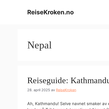
Hopp
til
ReiseKroken.no
innhold
Nepal
Reiseguide: Kathmand
28. april 2025
av
ReiseKroken
Ah, Kathmandu! Selve navnet smaker av ev