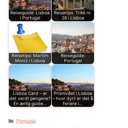
Reiseguide: Lisboa
Reisetips: Trikk nr.
i Portugal
28 i Lisboa
Reisetips: Martim
Reiseguide:
Moniz i Lisboa
Portugal
Lisboa Card – er
Prisnivået i Lisboa
det verdt pengene?
– hvor dyrt er det å
En ærlig guide…
feriere i…
Kategorier
Portugal