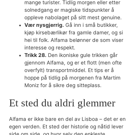
mange turister. Tidlig morgen eller etter
solnedgang er magiske tidspunkter å
oppleve nabolaget på sitt mest genuine.
Vær nysgjerrig.
Gå inn i små butikker,
kjøp kirsebærlikør fra gamle damer, og si
hei til folk. Alfama belønner de som viser
interesse og respekt.
Trikk 28.
Den ikoniske gule trikken går
gjennom Alfama, og er et flott (men ofte
overfylt) transportmiddel. Et tips er å
hoppe på tidlig på morgenen fra Martim
Moniz for å sikre deg sitteplass.
Et sted du aldri glemmer
Alfama er ikke bare en del av Lisboa – det er en
egen verden. Et sted der historie og nåtid lever
side om side, og hvor selv den enkleste