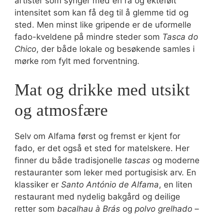
artister som synger med en rå og ektefølt
intensitet som kan få deg til å glemme tid og
sted. Men minst like gripende er de uformelle
fado-kveldene på mindre steder som
Tasca do
Chico
, der både lokale og besøkende samles i
mørke rom fylt med forventning.
Mat og drikke med utsikt
og atmosfære
Selv om Alfama først og fremst er kjent for
fado, er det også et sted for matelskere. Her
finner du både tradisjonelle
tascas
og moderne
restauranter som leker med portugisisk arv. En
klassiker er
Santo António de Alfama
, en liten
restaurant med nydelig bakgård og deilige
retter som
bacalhau à Brás
og
polvo grelhado
–