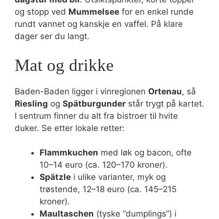
og stopp ved
Mummelsee
for en enkel runde
rundt vannet og kanskje en vaffel. På klare
dager ser du langt.
Mat og drikke
Baden-Baden ligger i vinregionen
Ortenau
, så
Riesling
og
Spätburgunder
står trygt på kartet.
I sentrum finner du alt fra bistroer til hvite
duker. Se etter lokale retter:
Flammkuchen
med løk og bacon, ofte
10–14 euro (ca. 120–170 kroner).
Spätzle
i ulike varianter, myk og
trøstende, 12–18 euro (ca. 145–215
kroner).
Maultaschen
(tyske “dumplings”) i