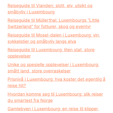
Reiseguide til Vianden: slott, elv, utsikt og
småbyliv i Luxembourg
Reiseguide til Müllerthal: Luxembourgs “Little
Switzerland” for fotturer, skog og eventyr
Reiseguide til Mosel-dalen i Luxembourg: vin,
sykkelstier og småbyliv langs elva
Reiseguide til Luxembourg: liten stat, store
opplevelser
Unike og spesielle opplevelser i Luxembourg:
smått land, store overraskelser
Prisnivå i Luxembourg: hva koster det egentlig å
reise hit?
Hvordan komme seg til Luxembourg: slik reiser
du smartest fra Norge
Gamlebyen i Luxembourg: en reise til klipper,