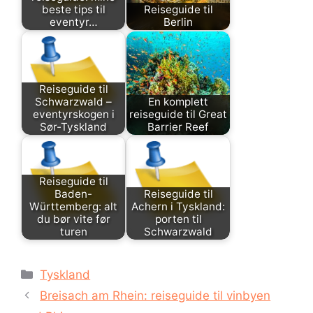
beste tips til
Reiseguide til
eventyr…
Berlin
Reiseguide til
Schwarzwald –
En komplett
eventyrskogen i
reiseguide til Great
Sør-Tyskland
Barrier Reef
Reiseguide til
Baden-
Reiseguide til
Württemberg: alt
Achern i Tyskland:
du bør vite før
porten til
turen
Schwarzwald
Kategorier
Tyskland
Breisach am Rhein: reiseguide til vinbyen