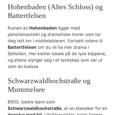
Hohenbaden (Altes Schloss) og
Battertfelsen
Ruinen av
Hohenbaden
ligger med
panoramautsikt og dramatiske murer som tar
deg rett inn i middelalderen. Fortsett videre til
Battertfelsen
om du vil ha mer drama i
fjellsiden. Her klatrer lokale på de lyse klippene,
og stiene slynger seg i et landskap som ser ut
som en kulisse.
Schwarzwaldhochstraße og
Mummelsee
B500, bedre kjent som
Schwarzwaldhochstraße
, er en klassiker for en
dagstur med bil
. Utsiktspunkter, korte topper