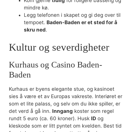
Kom gjerne
tidlig
for roligere basseng og
mindre kø.
Legg telefonen i skapet og gi deg over til
tempoet.
Baden-Baden er et sted for å
skru ned
.
Kultur og severdigheter
Kurhaus og Casino Baden-
Baden
Kurhaus er byens elegante stue, og kasinoet
sies å være et av Europas vakreste. Interiøret er
som et lite palass, og selv om du ikke spiller, er
det verd å gå inn.
Inngang
koster som regel
rundt 5 euro (ca. 60 kroner). Husk
ID
og
kleskode som er litt pyntet om kvelden. Best tid