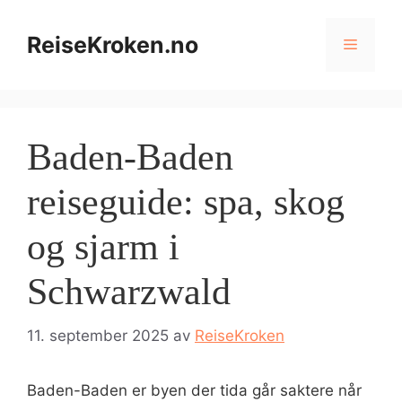
Hopp
til
ReiseKroken.no
Meny
innhold
Baden-Baden
reiseguide: spa, skog
og sjarm i
Schwarzwald
11. september 2025
av
ReiseKroken
Baden-Baden er byen der tida går saktere når