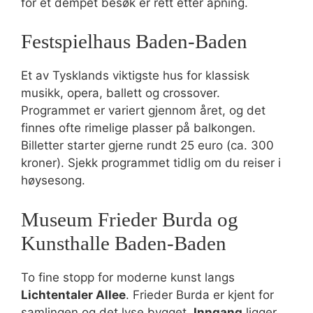
for et dempet besøk er rett etter åpning.
Festspielhaus Baden-Baden
Et av Tysklands viktigste hus for klassisk
musikk, opera, ballett og crossover.
Programmet er variert gjennom året, og det
finnes ofte rimelige plasser på balkongen.
Billetter starter gjerne rundt 25 euro (ca. 300
kroner). Sjekk programmet tidlig om du reiser i
høysesong.
Museum Frieder Burda og
Kunsthalle Baden-Baden
To fine stopp for moderne kunst langs
Lichtentaler Allee
. Frieder Burda er kjent for
samlingen og det lyse bygget.
Inngang
ligger