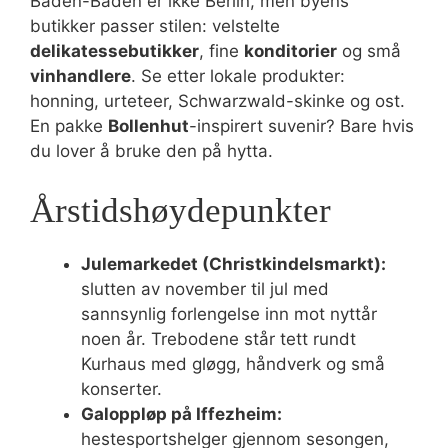
Baden-Baden er ikke Berlin, men byens
butikker passer stilen: velstelte
delikatessebutikker
, fine
konditorier
og små
vinhandlere
. Se etter lokale produkter:
honning, urteteer, Schwarzwald-skinke og ost.
En pakke
Bollenhut
-inspirert suvenir? Bare hvis
du lover å bruke den på hytta.
Årstidshøydepunkter
Julemarkedet (Christkindelsmarkt):
slutten av november til jul med
sannsynlig forlengelse inn mot nyttår
noen år. Trebodene står tett rundt
Kurhaus med gløgg, håndverk og små
konserter.
Galoppløp på Iffezheim:
hestesportshelger gjennom sesongen,