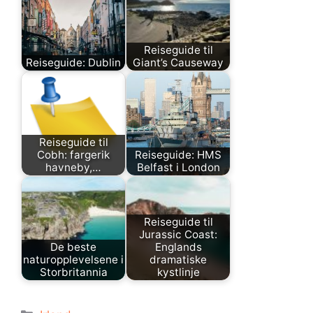
Reiseguide til
Reiseguide: Dublin
Giant’s Causeway
Reiseguide til
Cobh: fargerik
Reiseguide: HMS
havneby,…
Belfast i London
Reiseguide til
Jurassic Coast:
De beste
Englands
naturopplevelsene i
dramatiske
Storbritannia
kystlinje
Kategorier