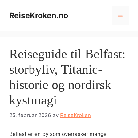
Hopp
til
ReiseKroken.no
Meny
innhold
Reiseguide til Belfast:
storbyliv, Titanic-
historie og nordirsk
kystmagi
25. februar 2026
av
ReiseKroken
Belfast er en by som overrasker mange