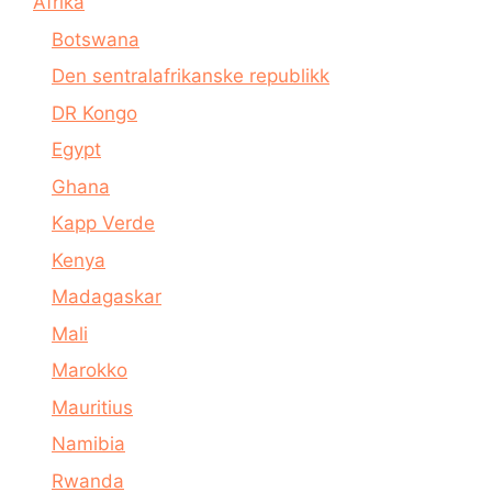
Afrika
Botswana
Den sentralafrikanske republikk
DR Kongo
Egypt
Ghana
Kapp Verde
Kenya
Madagaskar
Mali
Marokko
Mauritius
Namibia
Rwanda