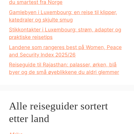
du smartest fra Norge
Gamlebyen i Luxembourg: en reise til klipper,
katedraler og skjulte smug
Stikkontakter i Luxembourg: strøm, adapter og
praktiske reisetips
Landene som rangeres best på Women, Peace
and Security Index 2025/26
Reiseguide til Rajasthan: palasser, ørken, blå
byer og de små øyeblikkene du aldri glemmer
Alle reiseguider sortert
etter land