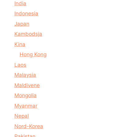
India
Indonesia
Japan
Kambodsja
Kina
Hong Kong
Laos
Malaysia
Maldivene
Mongolia
Myanmar
Nepal
Nord-Korea
Pakistan