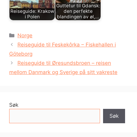
Guttetur til Gdansk:
Reiseguide: Krakow
den perfekte
i Polen
blandingen av øl,…
Kategorier
Norge
Reiseguide til Feskekôrka – Fiskehallen i
Göteborg
Reiseguide til Øresundsbroen – reisen
mellom Danmark og Sverige på sitt vakreste
Søk
Søk