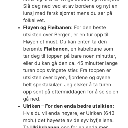
Slå deg ned ved et av bordene og nyt en
lunsj med fersk sjømat mens du ser på
folkelivet.
Fløyen og Fløibanen:
For den beste
utsikten over Bergen, er en tur opp til
Fløyen et must. Du kan enten ta den
berømte
Fløibanen
, en kabelbane som
tar deg til toppen på bare noen minutter,
eller du kan gå den ca. 45 minutter lange
turen opp svingete stier. Fra toppen er
utsikten over byen, fjordene og øyene
helt spektakulær. Jeg elsker å ta turen
opp sent på ettermiddagen for å se solen
gå ned.
Ulriken – For den enda bedre utsikten:
Hvis du vil enda høyere, er Ulriken (643
moh.) det høyeste av de syv byfjellene.
Ta
Ulriksbanen
opp for en enda mer