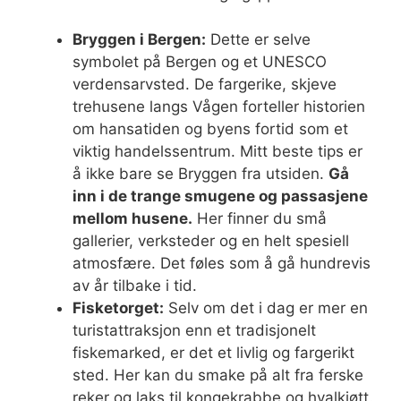
Bryggen i Bergen:
Dette er selve
symbolet på Bergen og et UNESCO
verdensarvsted. De fargerike, skjeve
trehusene langs Vågen forteller historien
om hansatiden og byens fortid som et
viktig handelssentrum. Mitt beste tips er
å ikke bare se Bryggen fra utsiden.
Gå
inn i de trange smugene og passasjene
mellom husene.
Her finner du små
gallerier, verksteder og en helt spesiell
atmosfære. Det føles som å gå hundrevis
av år tilbake i tid.
Fisketorget:
Selv om det i dag er mer en
turistattraksjon enn et tradisjonelt
fiskemarked, er det et livlig og fargerikt
sted. Her kan du smake på alt fra ferske
reker og laks til kongekrabbe og hvalkjøtt.