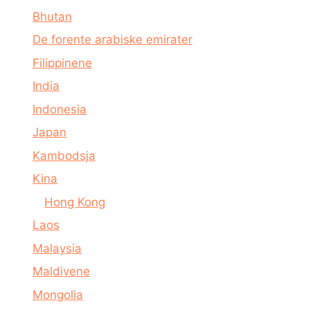
Bhutan
De forente arabiske emirater
Filippinene
India
Indonesia
Japan
Kambodsja
Kina
Hong Kong
Laos
Malaysia
Maldivene
Mongolia