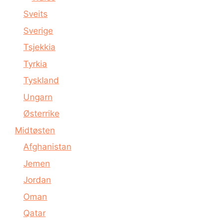
Sveits
Sverige
Tsjekkia
Tyrkia
Tyskland
Ungarn
Østerrike
Midtøsten
Afghanistan
Jemen
Jordan
Oman
Qatar