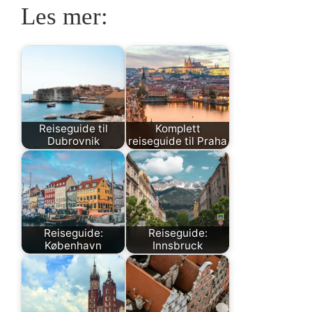
Les mer:
Reiseguide til
Komplett
Dubrovnik
reiseguide til Praha
Reiseguide:
Reiseguide:
København
Innsbruck