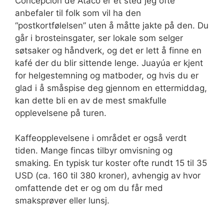
Concepción de Ataco er et sted jeg ofte
anbefaler til folk som vil ha den
“postkortfølelsen” uten å måtte jakte på den. Du
går i brosteinsgater, ser lokale som selger
søtsaker og håndverk, og det er lett å finne en
kafé der du blir sittende lenge. Juayúa er kjent
for helgestemning og matboder, og hvis du er
glad i å småspise deg gjennom en ettermiddag,
kan dette bli en av de mest smakfulle
opplevelsene på turen.
Kaffeopplevelsene i området er også verdt
tiden. Mange fincas tilbyr omvisning og
smaking. En typisk tur koster ofte rundt 15 til 35
USD (ca. 160 til 380 kroner), avhengig av hvor
omfattende det er og om du får med
smaksprøver eller lunsj.