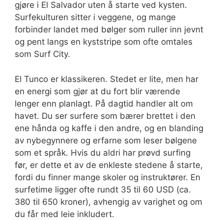
gjøre i El Salvador uten å starte ved kysten.
Surfekulturen sitter i veggene, og mange
forbinder landet med bølger som ruller inn jevnt
og pent langs en kyststripe som ofte omtales
som Surf City.
El Tunco er klassikeren. Stedet er lite, men har
en energi som gjør at du fort blir værende
lenger enn planlagt. På dagtid handler alt om
havet. Du ser surfere som bærer brettet i den
ene hånda og kaffe i den andre, og en blanding
av nybegynnere og erfarne som leser bølgene
som et språk. Hvis du aldri har prøvd surfing
før, er dette et av de enkleste stedene å starte,
fordi du finner mange skoler og instruktører. En
surfetime ligger ofte rundt 35 til 60 USD (ca.
380 til 650 kroner), avhengig av varighet og om
du får med leie inkludert.