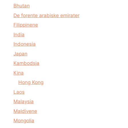
Bhutan
De forente arabiske emirater
Filippinene
India
Indonesia
Japan
Kambodsja
Kina
Hong Kong
Laos
Malaysia
Maldivene
Mongolia