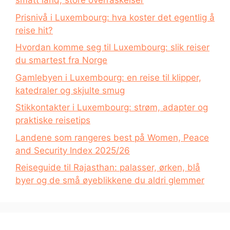
smått land, store overraskelser
Prisnivå i Luxembourg: hva koster det egentlig å
reise hit?
Hvordan komme seg til Luxembourg: slik reiser
du smartest fra Norge
Gamlebyen i Luxembourg: en reise til klipper,
katedraler og skjulte smug
Stikkontakter i Luxembourg: strøm, adapter og
praktiske reisetips
Landene som rangeres best på Women, Peace
and Security Index 2025/26
Reiseguide til Rajasthan: palasser, ørken, blå
byer og de små øyeblikkene du aldri glemmer