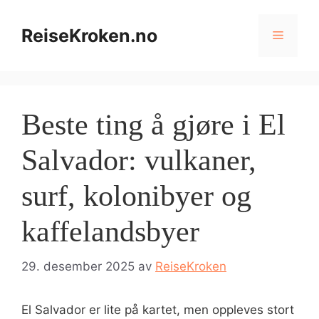
Hopp
til
ReiseKroken.no
Meny
innhold
Beste ting å gjøre i El
Salvador: vulkaner,
surf, kolonibyer og
kaffelandsbyer
29. desember 2025
av
ReiseKroken
El Salvador er lite på kartet, men oppleves stort