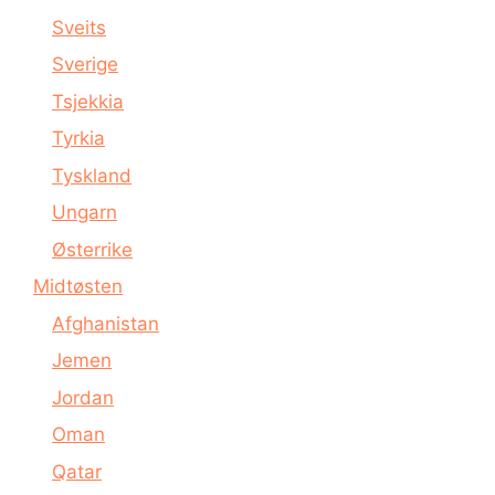
Sveits
Sverige
Tsjekkia
Tyrkia
Tyskland
Ungarn
Østerrike
Midtøsten
Afghanistan
Jemen
Jordan
Oman
Qatar