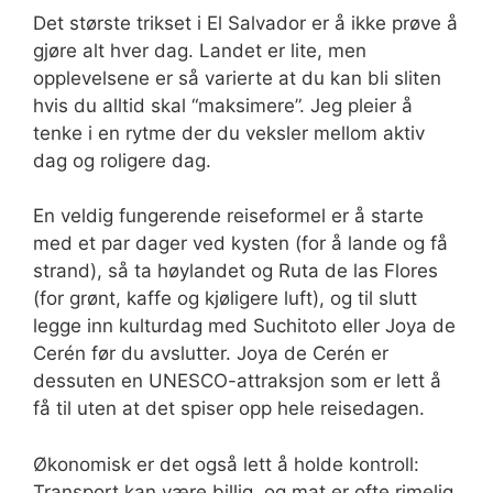
Det største trikset i El Salvador er å ikke prøve å
gjøre alt hver dag. Landet er lite, men
opplevelsene er så varierte at du kan bli sliten
hvis du alltid skal “maksimere”. Jeg pleier å
tenke i en rytme der du veksler mellom aktiv
dag og roligere dag.
En veldig fungerende reiseformel er å starte
med et par dager ved kysten (for å lande og få
strand), så ta høylandet og Ruta de las Flores
(for grønt, kaffe og kjøligere luft), og til slutt
legge inn kulturdag med Suchitoto eller Joya de
Cerén før du avslutter. Joya de Cerén er
dessuten en UNESCO-attraksjon som er lett å
få til uten at det spiser opp hele reisedagen.
Økonomisk er det også lett å holde kontroll:
Transport kan være billig, og mat er ofte rimelig.