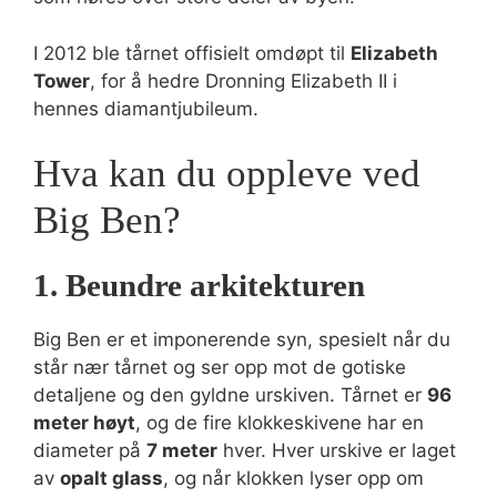
I 2012 ble tårnet offisielt omdøpt til
Elizabeth
Tower
, for å hedre Dronning Elizabeth II i
hennes diamantjubileum.
Hva kan du oppleve ved
Big Ben?
1. Beundre arkitekturen
Big Ben er et imponerende syn, spesielt når du
står nær tårnet og ser opp mot de gotiske
detaljene og den gyldne urskiven. Tårnet er
96
meter høyt
, og de fire klokkeskivene har en
diameter på
7 meter
hver. Hver urskive er laget
av
opalt glass
, og når klokken lyser opp om