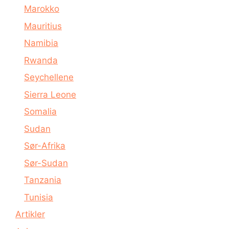
Marokko
Mauritius
Namibia
Rwanda
Seychellene
Sierra Leone
Somalia
Sudan
Sør-Afrika
Sør-Sudan
Tanzania
Tunisia
Artikler