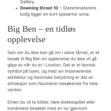
Gallery.
Downing Street 10
– Statsministerens
bolig ligger en kort spasertur unna.
Big Ben – en tidløs
opplevelse
Selv om du ikke kan gå inn i selve tårnet, er et
besøk til Big Ben en opplevelse du ikke vil gå
glipp av når du er i London. Det er et ikonisk
symbol på byen, og med sin imponerende
arkitektur og historiske betydning er det en
attraksjon som fascinerer besøkende fra hele
verden.
Enten du vil ta bilder, høre klokkespillet eller
kombinere besøket med en tur gjennom