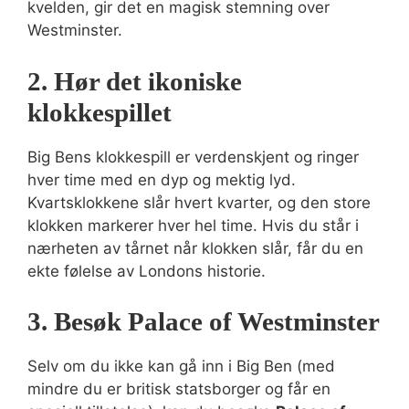
kvelden, gir det en magisk stemning over
Westminster.
2. Hør det ikoniske
klokkespillet
Big Bens klokkespill er verdenskjent og ringer
hver time med en dyp og mektig lyd.
Kvartsklokkene slår hvert kvarter, og den store
klokken markerer hver hel time. Hvis du står i
nærheten av tårnet når klokken slår, får du en
ekte følelse av Londons historie.
3. Besøk Palace of Westminster
Selv om du ikke kan gå inn i Big Ben (med
mindre du er britisk statsborger og får en