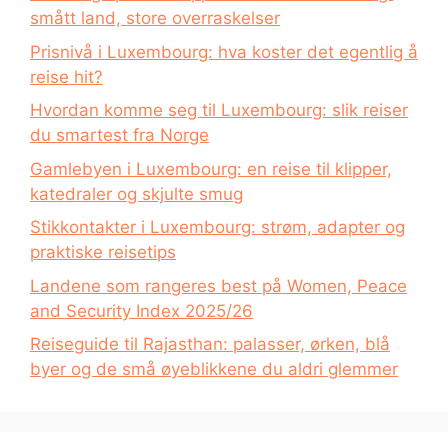
smått land, store overraskelser
Prisnivå i Luxembourg: hva koster det egentlig å
reise hit?
Hvordan komme seg til Luxembourg: slik reiser
du smartest fra Norge
Gamlebyen i Luxembourg: en reise til klipper,
katedraler og skjulte smug
Stikkontakter i Luxembourg: strøm, adapter og
praktiske reisetips
Landene som rangeres best på Women, Peace
and Security Index 2025/26
Reiseguide til Rajasthan: palasser, ørken, blå
byer og de små øyeblikkene du aldri glemmer