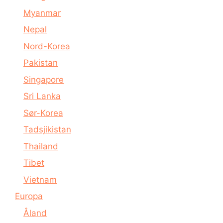
Myanmar
Nepal
Nord-Korea
Pakistan
Singapore
Sri Lanka
Sør-Korea
Tadsjikistan
Thailand
Tibet
Vietnam
Europa
Åland