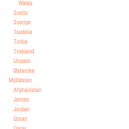
Wales
Sveits
Sverige
Tsjekkia
Tyrkia
Tyskland
Ungarn
Østerrike
Midtøsten
Afghanistan
Jemen
Jordan
Oman
Qatar