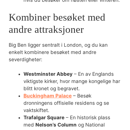
hvis du besøker om høsten eller vinteren.
Kombiner besøket med
andre attraksjoner
Big Ben ligger sentralt i London, og du kan
enkelt kombinere besøket med andre
severdigheter:
Westminster Abbey
– En av Englands
viktigste kirker, hvor mange kongelige har
blitt kronet og begravet.
Buckingham Palace
– Besøk
dronningens offisielle residens og se
vaktskiftet.
Trafalgar Square
– En historisk plass
med
Nelson’s Column
og National