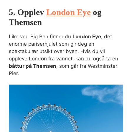
5. Opplev
London Eye
og
Themsen
Like ved Big Ben finner du
London Eye
, det
enorme pariserhjulet som gir deg en
spektakulær utsikt over byen. Hvis du vil
oppleve London fra vannet, kan du også ta en
båttur på Themsen
, som går fra Westminster
Pier.