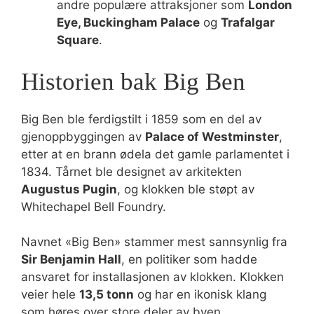
andre populære attraksjoner som
London
Eye, Buckingham Palace
og
Trafalgar
Square
.
Historien bak Big Ben
Big Ben ble ferdigstilt i 1859 som en del av
gjenoppbyggingen av
Palace of Westminster
,
etter at en brann ødela det gamle parlamentet i
1834. Tårnet ble designet av arkitekten
Augustus Pugin
, og klokken ble støpt av
Whitechapel Bell Foundry.
Navnet «Big Ben» stammer mest sannsynlig fra
Sir Benjamin Hall
, en politiker som hadde
ansvaret for installasjonen av klokken. Klokken
veier hele
13,5 tonn
og har en ikonisk klang
som høres over store deler av byen.