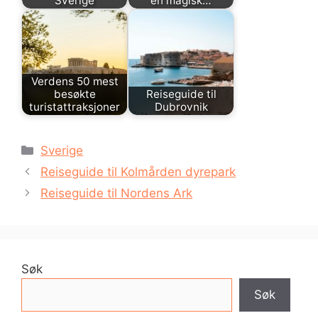
Sverige
en magisk…
Verdens 50 mest
besøkte
Reiseguide til
turistattraksjoner
Dubrovnik
Kategorier
Sverige
Reiseguide til Kolmården dyrepark
Reiseguide til Nordens Ark
Søk
Søk