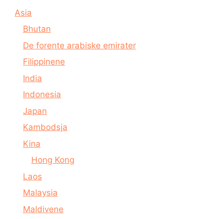
Asia
Bhutan
De forente arabiske emirater
Filippinene
India
Indonesia
Japan
Kambodsja
Kina
Hong Kong
Laos
Malaysia
Maldivene