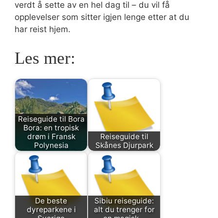
verdt å sette av en hel dag til – du vil få
opplevelser som sitter igjen lenge etter at du
har reist hjem.
Les mer:
Reiseguide til Bora
Bora: en tropisk
drøm i Fransk
Reiseguide til
Polynesia
Skånes Djurpark
De beste
Sibiu reiseguide:
dyreparkene i
alt du trenger for