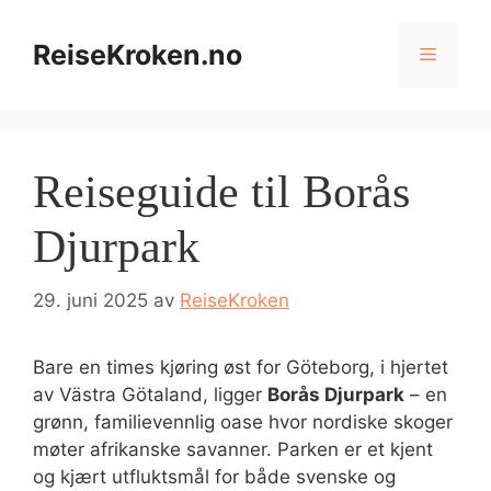
Hopp
til
ReiseKroken.no
Meny
innhold
Reiseguide til Borås
Djurpark
29. juni 2025
av
ReiseKroken
Bare en times kjøring øst for Göteborg, i hjertet
av Västra Götaland, ligger
Borås Djurpark
– en
grønn, familievennlig oase hvor nordiske skoger
møter afrikanske savanner. Parken er et kjent
og kjært utfluktsmål for både svenske og