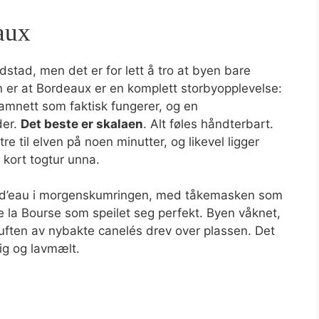
aux
dstad, men det er for lett å tro at byen bare
 er at Bordeaux er en komplett storbyopplevelse:
tramnett som faktisk fungerer, og en
der.
Det beste er skalaen
. Alt føles håndterbart.
e til elven på noen minutter, og likevel ligger
kort togtur unna.
ir d’eau i morgenskumringen, med tåkemasken som
de la Bourse som speilet seg perfekt. Byen våknet,
 duften av nybakte canelés drev over plassen. Det
ig og lavmælt.