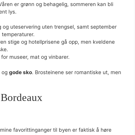
 Våren er grønn og behagelig, sommeren kan bli
nt lys.
ng og uteservering uten trengsel, samt september
temperaturer.
n stige og hotellprisene gå opp, men kveldene
ske.
t for museer, mat og vinbarer.
n og
gode sko
. Brosteinene ser romantiske ut, men
l Bordeaux
 mine favorittinganger til byen er faktisk å høre