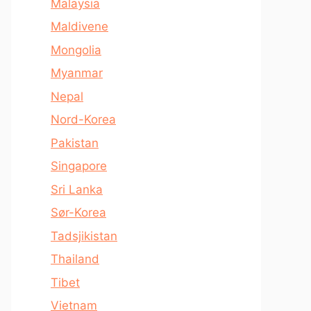
Malaysia
Maldivene
Mongolia
Myanmar
Nepal
Nord-Korea
Pakistan
Singapore
Sri Lanka
Sør-Korea
Tadsjikistan
Thailand
Tibet
Vietnam