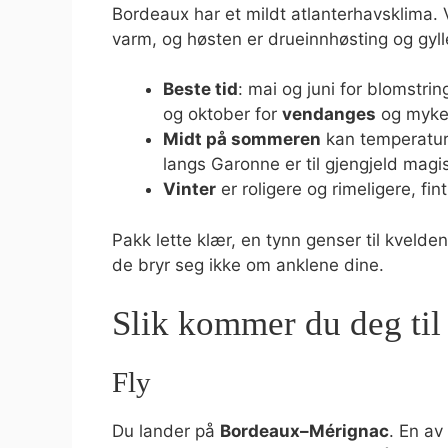
Bordeaux har et mildt atlanterhavsklima.
varm, og høsten er drueinnhøsting og gylle
Beste tid
: mai og juni for blomstri
og oktober for
vendanges
og myke 
Midt på sommeren
kan temperature
langs Garonne er til gjengjeld magi
Vinter
er roligere og rimeligere, fin
Pakk lette klær, en tynn genser til kvelde
de bryr seg ikke om anklene dine.
Slik kommer du deg ti
Fly
Du lander på
Bordeaux–Mérignac
. En av