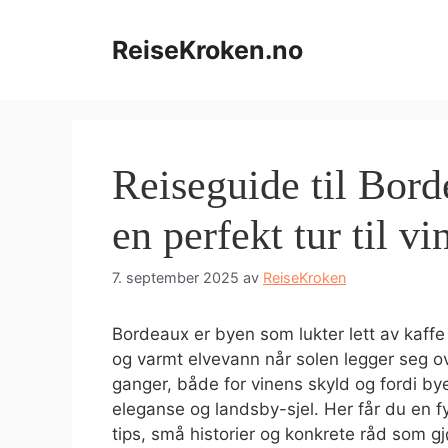
Hopp
til
ReiseKroken.no
innhold
Reiseguide til Borde
en perfekt tur til v
7. september 2025
av
ReiseKroken
Bordeaux er byen som lukter lett av kaff
og varmt elvevann når solen legger seg ov
ganger, både for vinens skyld og fordi b
eleganse og landsby-sjel. Her får du en fy
tips, små historier og konkrete råd som g