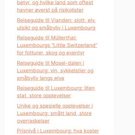
betyr, og hvilke land som oftest
havner øverst på risikolister
Reiseguide til Vianden: slott, elv,
utsikt og småbyliv i Luxembourg
Reiseguide til Müllerthal:
Luxembourgs “Little Switzerland”
for fotturer, skog og eventyr
Reiseguide til Mosel-dalen i
Luxembourg: vin, sykkelstier og
småbyliv langs elva
Reiseguide til Luxembourg: liten
stat, store opplevelser
Unike og spesielle opplevelser i
Luxembourg: smått land, store
overraskelser
Prisnivå i Luxembourg: hva koster