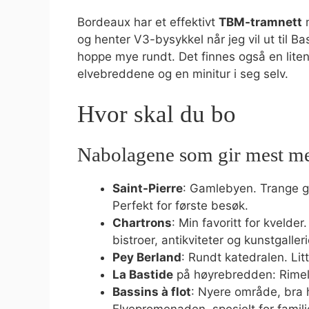
Bordeaux har et effektivt
TBM-tramnett
m
og henter V3-bysykkel når jeg vil ut til Ba
hoppe mye rundt. Det finnes også en liten
elvebreddene og en minitur i seg selv.
Hvor skal du bo
Nabolagene som gir mest m
Saint-Pierre
: Gamlebyen. Trange ga
Perfekt for første besøk.
Chartrons
: Min favoritt for kvelder
bistroer, antikviteter og kunstgalleri
Pey Berland
: Rundt katedralen. Litt
La Bastide
på høyrebredden: Rimeli
Bassins à flot
: Nyere område, bra 