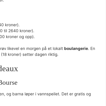
er.
40 kroner).
0 til 2640 kroner).
00 kroner og opp).
røv likevel en morgen på et lokalt
boulangerie
. En
 (18 kroner) setter dagen riktig.
rdeaux
 Bourse
gen, og barna løper i vannspeilet. Det er gratis og