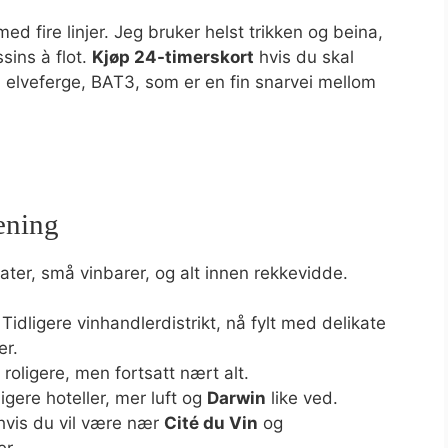
ed fire linjer. Jeg bruker helst trikken og beina,
ssins à flot.
Kjøp 24-timerskort
hvis du skal
 elveferge, BAT3, som er en fin snarvei mellom
ening
ter, små vinbarer, og alt innen rekkevidde.
. Tidligere vinhandlerdistrikt, nå fylt med delikate
er.
 roligere, men fortsatt nært alt.
gere hoteller, mer luft og
Darwin
like ved.
hvis du vil være nær
Cité du Vin
og