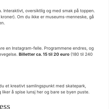
 Interaktivt, oversiktlig og med smak på toppen.
0 kroner). Om du ikke er museums-menneske, gå
en.
are en Instagram-felle. Programmene endres, og
bevegelse.
Billetter ca. 15 til 20 euro
(180 til 240
du et kreativt samlingspunkt med skatepark,
g liker å spise lunsj her og bare se byen puste.
ess