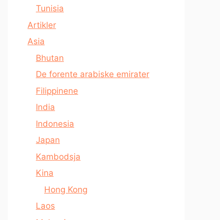
Tunisia
Artikler
Asia
Bhutan
De forente arabiske emirater
Filippinene
India
Indonesia
Japan
Kambodsja
Kina
Hong Kong
Laos