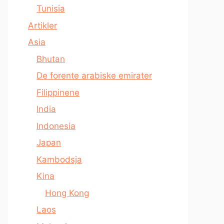
Tunisia
Artikler
Asia
Bhutan
De forente arabiske emirater
Filippinene
India
Indonesia
Japan
Kambodsja
Kina
Hong Kong
Laos