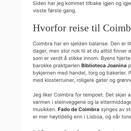
Siden har jeg kommet tilbake igjen og igj
visste første gang.
Hvorfor reise til Coimb
Coimbra har en sjelden balanse. Den er lit
dager, men stor nok til at du alltid finner e
som er verdt å stikke innom. Byens hjerte
barokke praktperlen
Biblioteca Joanina
p
bykjernen med handel, torg og bakerier. P
med klosterruiner, roligere gater og grønn
Jeg liker Coimbra for tempoet. Det skjer a
varmen i steinveggene og la ettermiddagen
musikken.
Fado de Coimbra
synges av stu
er mer høytidelig enn i Lisboa, og når tonene