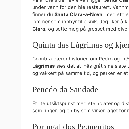
under vann før den ble restaurert. Vannme
finner du
Santa Clara-a-Nova
, med stors
lommer som innbyr til piknik. Jeg liker å 
Clara
, og sette meg på gresset med elven
Quinta das Lágrimas og kjær
Coimbra bærer historien om Pedro og Inê
Lágrimas
sies det at Inês gråt sine siste 
og vakkert på samme tid, og parken er et f
Penedo da Saudade
Et lite utsiktspunkt med steinplater og di
som ringer, og en by som virker laget for
Portugal dos Pequenitos