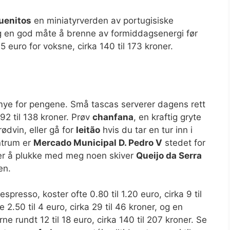
uenitos
en miniatyrverden av portugisiske
g en god måte å brenne av formiddagsenergi før
 15 euro for voksne, cirka 140 til 173 kroner.
mye for pengene. Små tascas serverer dagens rett
 92 til 138 kroner. Prøv
chanfana
, en kraftig gryte
rødvin, eller gå for
leitão
hvis du tar en tur inn i
entrum er
Mercado Municipal D. Pedro V
stedet for
eier å plukke med meg noen skiver
Queijo da Serra
en.
spresso, koster ofte 0.80 til 1.20 euro, cirka 9 til
e 2.50 til 4 euro, cirka 29 til 46 kroner, og en
e rundt 12 til 18 euro, cirka 140 til 207 kroner. Se