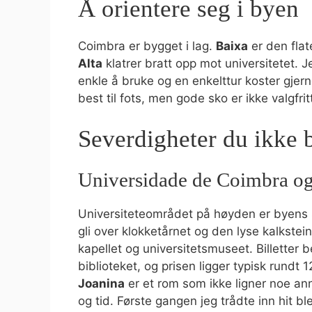
Å orientere seg i byen
Coimbra er bygget i lag.
Baixa
er den flat
Alta
klatrer bratt opp mot universitetet. 
enkle å bruke og en enkelttur koster gjer
best til fots, men gode sko er ikke valgfri
Severdigheter du ikke 
Universidade de Coimbra og
Universiteteområdet på høyden er byens st
gli over klokketårnet og den lyse kalkstei
kapellet og universitetsmuseet. Billetter be
biblioteket, og prisen ligger typisk rundt 1
Joanina
er et rom som ikke ligner noe anne
og tid. Første gangen jeg trådte inn hit bl