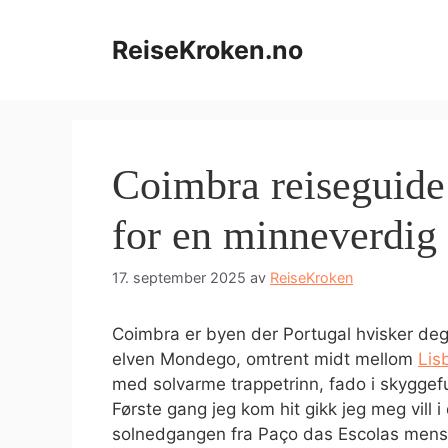
Hopp
til
ReiseKroken.no
innhold
Coimbra reiseguide: 
for en minneverdig 
17. september 2025
av
ReiseKroken
Coimbra er byen der Portugal hvisker deg 
elven Mondego, omtrent midt mellom
Lis
med solvarme trappetrinn, fado i skyggefu
Første gang jeg kom hit gikk jeg meg vill 
solnedgangen fra Paço das Escolas mens 