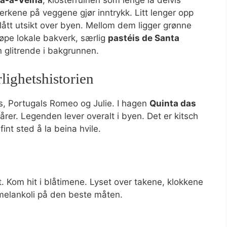
rkene på veggene gjør inntrykk. Litt lenger opp
lått utsikt over byen. Mellom dem ligger grønne
kjøpe lokale bakverk, særlig
pastéis de Santa
 glitrende i bakgrunnen.
lighetshistorien
s, Portugals Romeo og Julie. I hagen
Quinta das
tårer. Legenden lever overalt i byen. Det er kitsch
int sted å la beina hvile.
kt. Kom hit i blåtimene. Lyset over takene, klokkene
 melankoli på den beste måten.