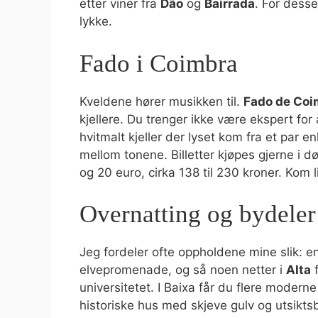
etter viner fra
Dão
og
Bairrada
. For desse
lykke.
Fado i Coimbra
Kveldene hører musikken til.
Fado de Coi
kjellere. Du trenger ikke være ekspert for 
hvitmalt kjeller der lyset kom fra et par e
mellom tonene. Billetter kjøpes gjerne i dø
og 20 euro, cirka 138 til 230 kroner. Kom li
Overnatting og bydeler
Jeg fordeler ofte oppholdene mine slik: en
elvepromenade, og så noen netter i
Alta
f
universitetet. I Baixa får du flere moderne
historiske hus med skjeve gulv og utsiktsb