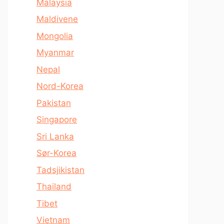
Malaysia
Maldivene
Mongolia
Myanmar
Nepal
Nord-Korea
Pakistan
Singapore
Sri Lanka
Sør-Korea
Tadsjikistan
Thailand
Tibet
Vietnam