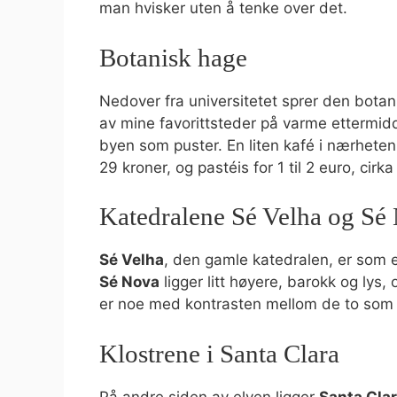
man hvisker uten å tenke over det.
Botanisk hage
Nedover fra universitetet sprer den botan
av mine favorittsteder på varme ettermidd
byen som puster. En liten kafé i nærheten s
29 kroner, og pastéis for 1 til 2 euro, cirka 
Katedralene Sé Velha og Sé
Sé Velha
, den gamle katedralen, er som en
Sé Nova
ligger litt høyere, barokk og lys
er noe med kontrasten mellom de to som f
Klostrene i Santa Clara
På andre siden av elven ligger
Santa Cla