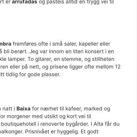
rt er
arrufadas
og pastéis alltid en trygg vei til
mbra
fremføres ofte i små saler, kapeller eller
å bli berørt. Jeg var innom en liten konsert i en
nkle lamper. To gitarer, en stemme, og stillheten
ren eller på nett, og prisene ligger ofte mellom 12
tt tidlig for gode plasser.
 natt i
Baixa
for nærhet til kafeer, marked og
or morgener med utsikt og kort vei til
 boutiquehotell i renoverte bygårder. I Alta får du
alkonger. Prisnivået er hyggelig. Et godt