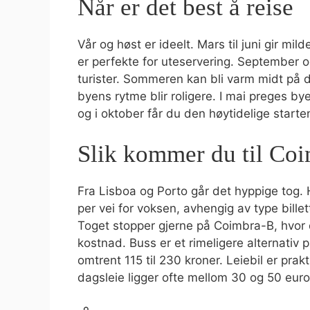
Når er det best å reise
Vår og høst er ideelt. Mars til juni gir mil
er perfekte for uteservering. September o
turister. Sommeren kan bli varm midt på 
byens rytme blir roligere. I mai preges b
og i oktober får du den høytidelige start
Slik kommer du til Co
Fra Lisboa og Porto går det hyppige tog. H
per vei for voksen, avhengig av type billet
Toget stopper gjerne på Coimbra-B, hvor du
kostnad. Buss er et rimeligere alternativ p
omtrent 115 til 230 kroner. Leiebil er prak
dagsleie ligger ofte mellom 30 og 50 euro f