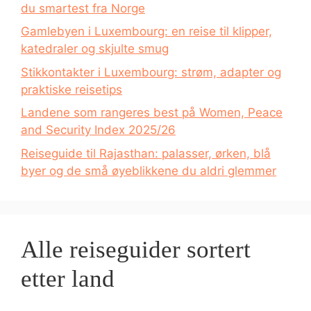
du smartest fra Norge
Gamlebyen i Luxembourg: en reise til klipper,
katedraler og skjulte smug
Stikkontakter i Luxembourg: strøm, adapter og
praktiske reisetips
Landene som rangeres best på Women, Peace
and Security Index 2025/26
Reiseguide til Rajasthan: palasser, ørken, blå
byer og de små øyeblikkene du aldri glemmer
Alle reiseguider sortert
etter land