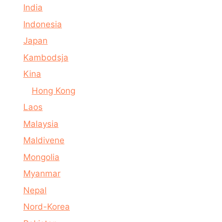
India
Indonesia
Japan
Kambodsja
Kina
Hong Kong
Laos
Malaysia
Maldivene
Mongolia
Myanmar
Nepal
Nord-Korea