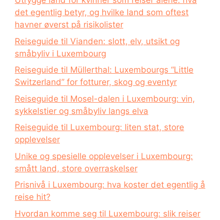
Utrygge land for kvinner som reiser alene: hva
det egentlig betyr, og hvilke land som oftest
havner øverst på risikolister
Reiseguide til Vianden: slott, elv, utsikt og
småbyliv i Luxembourg
Reiseguide til Müllerthal: Luxembourgs “Little
Switzerland” for fotturer, skog og eventyr
Reiseguide til Mosel-dalen i Luxembourg: vin,
sykkelstier og småbyliv langs elva
Reiseguide til Luxembourg: liten stat, store
opplevelser
Unike og spesielle opplevelser i Luxembourg:
smått land, store overraskelser
Prisnivå i Luxembourg: hva koster det egentlig å
reise hit?
Hvordan komme seg til Luxembourg: slik reiser