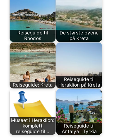
Reiseguide til
De største byene
Rhodos
på Kreta
Reiseguide til
Reiseguide: Kreta
Heraklion på Kreta
Museet i Heraklion:
komplett
Reiseguide til
reiseguide til…
Antalya i Tyrkia