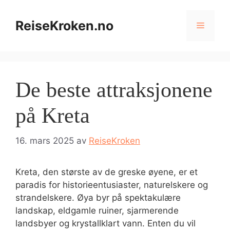
Hopp
til
ReiseKroken.no
Meny
innhold
De beste attraksjonene
på Kreta
16. mars 2025
av
ReiseKroken
Kreta, den største av de greske øyene, er et
paradis for historieentusiaster, naturelskere og
strandelskere. Øya byr på spektakulære
landskap, eldgamle ruiner, sjarmerende
landsbyer og krystallklart vann. Enten du vil