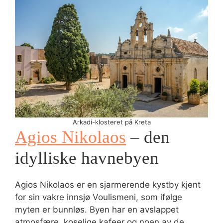
Arkadi-klosteret på Kreta
Agios Nikolaos
– den
idylliske havnebyen
Agios Nikolaos er en sjarmerende kystby kjent
for sin vakre innsjø Voulismeni, som ifølge
myten er bunnløs. Byen har en avslappet
atmosfære, koselige kafeer og noen av de