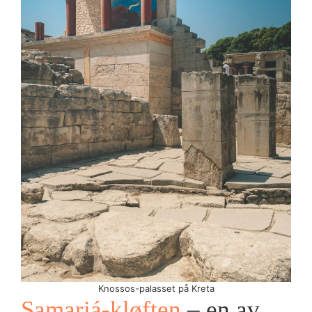
Knossos-palasset på Kreta
Samariá-kløften
– en av