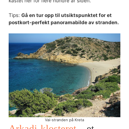
kastet her for flere hundre år siden.
Tips:
Gå en tur opp til utsiktspunktet for et
postkort-perfekt panoramabilde av stranden.
Vai-stranden på Kreta
Arkadi-klosteret
– et