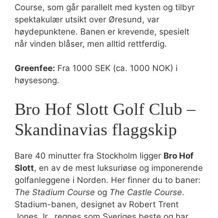
Course, som går parallelt med kysten og tilbyr
spektakulær utsikt over Øresund, var
høydepunktene. Banen er krevende, spesielt
når vinden blåser, men alltid rettferdig.
Greenfee:
Fra 1000 SEK (ca. 1000 NOK) i
høysesong.
Bro Hof Slott Golf Club –
Skandinavias flaggskip
Bare 40 minutter fra Stockholm ligger
Bro Hof
Slott
, en av de mest luksuriøse og imponerende
golfanleggene i Norden. Her finner du to baner:
The Stadium Course
og
The Castle Course
.
Stadium-banen, designet av Robert Trent
Jones Jr., regnes som Sveriges beste og har