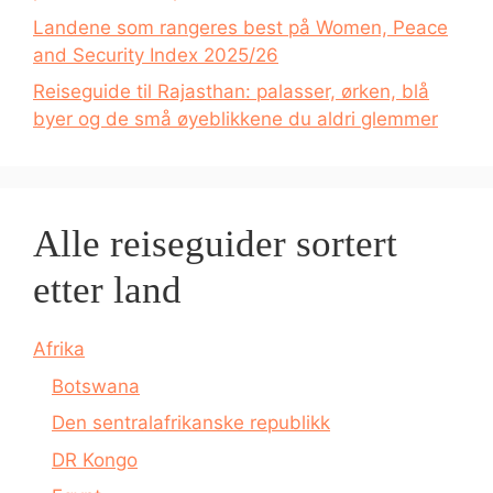
Landene som rangeres best på Women, Peace
and Security Index 2025/26
Reiseguide til Rajasthan: palasser, ørken, blå
byer og de små øyeblikkene du aldri glemmer
Alle reiseguider sortert
etter land
Afrika
Botswana
Den sentralafrikanske republikk
DR Kongo