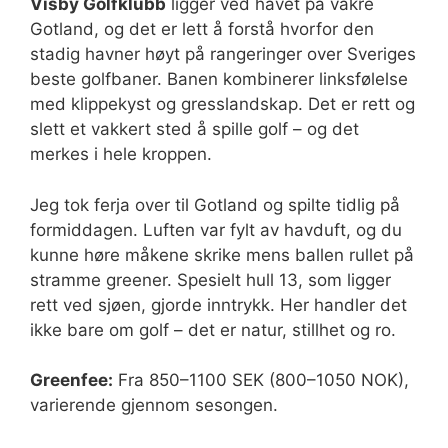
Visby Golfklubb
ligger ved havet på vakre
Gotland, og det er lett å forstå hvorfor den
stadig havner høyt på rangeringer over Sveriges
beste golfbaner. Banen kombinerer linksfølelse
med klippekyst og gresslandskap. Det er rett og
slett et vakkert sted å spille golf – og det
merkes i hele kroppen.
Jeg tok ferja over til Gotland og spilte tidlig på
formiddagen. Luften var fylt av havduft, og du
kunne høre måkene skrike mens ballen rullet på
stramme greener. Spesielt hull 13, som ligger
rett ved sjøen, gjorde inntrykk. Her handler det
ikke bare om golf – det er natur, stillhet og ro.
Greenfee:
Fra 850–1100 SEK (800–1050 NOK),
varierende gjennom sesongen.