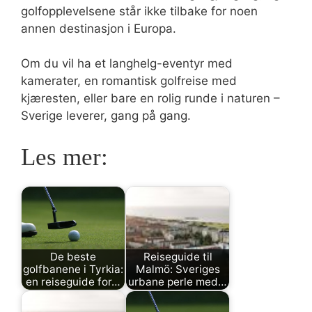
golfopplevelsene står ikke tilbake for noen
annen destinasjon i Europa.
Om du vil ha et langhelg-eventyr med
kamerater, en romantisk golfreise med
kjæresten, eller bare en rolig runde i naturen –
Sverige leverer, gang på gang.
Les mer:
De beste
Reiseguide til
golfbanene i Tyrkia:
Malmö: Sveriges
en reiseguide for…
urbane perle med…