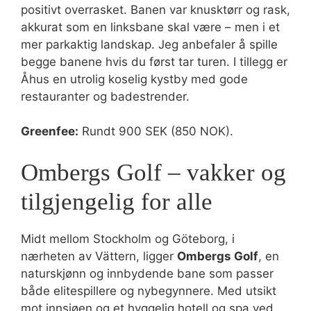
positivt overrasket. Banen var knusktørr og rask,
akkurat som en linksbane skal være – men i et
mer parkaktig landskap. Jeg anbefaler å spille
begge banene hvis du først tar turen. I tillegg er
Åhus en utrolig koselig kystby med gode
restauranter og badestrender.
Greenfee:
Rundt 900 SEK (850 NOK).
Ombergs Golf – vakker og
tilgjengelig for alle
Midt mellom Stockholm og Göteborg, i
nærheten av Vättern, ligger
Ombergs Golf
, en
naturskjønn og innbydende bane som passer
både elitespillere og nybegynnere. Med utsikt
mot innsjøen og et hyggelig hotell og spa ved