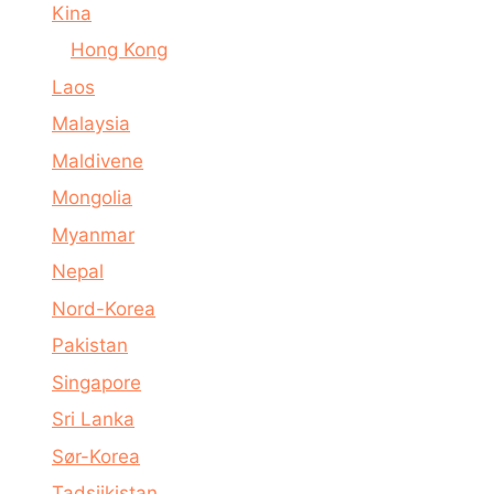
Kina
Hong Kong
Laos
Malaysia
Maldivene
Mongolia
Myanmar
Nepal
Nord-Korea
Pakistan
Singapore
Sri Lanka
Sør-Korea
Tadsjikistan