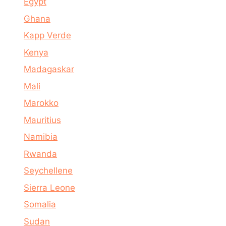
Egypt
Ghana
Kapp Verde
Kenya
Madagaskar
Mali
Marokko
Mauritius
Namibia
Rwanda
Seychellene
Sierra Leone
Somalia
Sudan