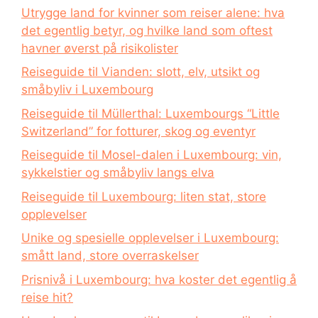
Utrygge land for kvinner som reiser alene: hva
det egentlig betyr, og hvilke land som oftest
havner øverst på risikolister
Reiseguide til Vianden: slott, elv, utsikt og
småbyliv i Luxembourg
Reiseguide til Müllerthal: Luxembourgs “Little
Switzerland” for fotturer, skog og eventyr
Reiseguide til Mosel-dalen i Luxembourg: vin,
sykkelstier og småbyliv langs elva
Reiseguide til Luxembourg: liten stat, store
opplevelser
Unike og spesielle opplevelser i Luxembourg:
smått land, store overraskelser
Prisnivå i Luxembourg: hva koster det egentlig å
reise hit?