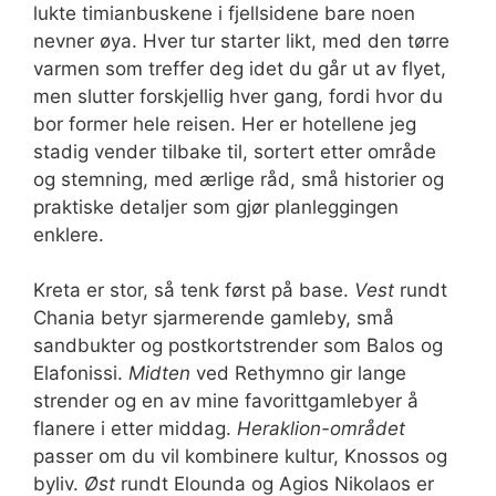
lukte timianbuskene i fjellsidene bare noen
nevner øya. Hver tur starter likt, med den tørre
varmen som treffer deg idet du går ut av flyet,
men slutter forskjellig hver gang, fordi hvor du
bor former hele reisen. Her er hotellene jeg
stadig vender tilbake til, sortert etter område
og stemning, med ærlige råd, små historier og
praktiske detaljer som gjør planleggingen
enklere.
Kreta er stor, så tenk først på base.
Vest
rundt
Chania betyr sjarmerende gamleby, små
sandbukter og postkortstrender som Balos og
Elafonissi.
Midten
ved Rethymno gir lange
strender og en av mine favorittgamlebyer å
flanere i etter middag.
Heraklion-området
passer om du vil kombinere kultur, Knossos og
byliv.
Øst
rundt Elounda og Agios Nikolaos er