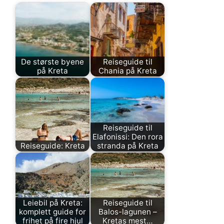
De største byene
Reiseguide til
på Kreta
Chania på Kreta
Reiseguide til
Elafonissi: Den rora
Reiseguide: Kreta
stranda på Kreta
Leiebil på Kreta:
Reiseguide til
komplett guide for
Balos-lagunen –
frihet på fire hjul
Kretas mest…