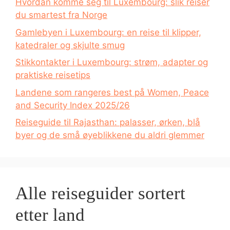
Hvordan komme seg til Luxembourg: slik reiser
du smartest fra Norge
Gamlebyen i Luxembourg: en reise til klipper,
katedraler og skjulte smug
Stikkontakter i Luxembourg: strøm, adapter og
praktiske reisetips
Landene som rangeres best på Women, Peace
and Security Index 2025/26
Reiseguide til Rajasthan: palasser, ørken, blå
byer og de små øyeblikkene du aldri glemmer
Alle reiseguider sortert
etter land