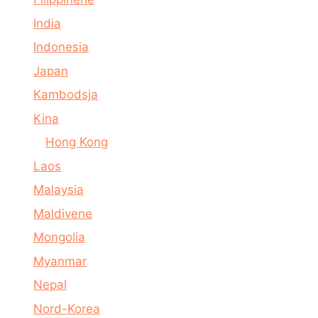
India
Indonesia
Japan
Kambodsja
Kina
Hong Kong
Laos
Malaysia
Maldivene
Mongolia
Myanmar
Nepal
Nord-Korea