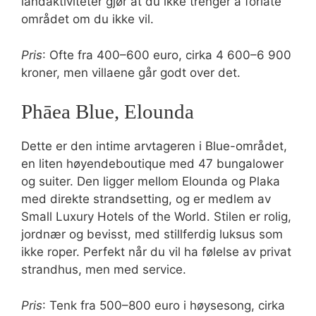
landaktiviteter gjør at du ikke trenger å forlate
området om du ikke vil.
Pris
: Ofte fra 400–600 euro, cirka 4 600–6 900
kroner, men villaene går godt over det.
Phāea Blue, Elounda
Dette er den intime arvtageren i Blue-området,
en liten høyendeboutique med 47 bungalower
og suiter. Den ligger mellom Elounda og Plaka
med direkte strandsetting, og er medlem av
Small Luxury Hotels of the World. Stilen er rolig,
jordnær og bevisst, med stillferdig luksus som
ikke roper. Perfekt når du vil ha følelse av privat
strandhus, men med service.
Pris
: Tenk fra 500–800 euro i høysesong, cirka