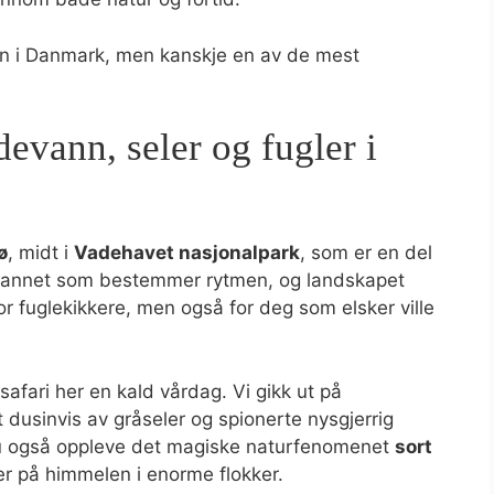
en i Danmark, men kanskje en av de mest
evann, seler og fugler i
ø
, midt i
Vadehavet nasjonalpark
, som er en del
vannet som bestemmer rytmen, og landskapet
or fuglekikkere, men også for deg som elsker ville
afari her en kald vårdag. Vi gikk ut på
 dusinvis av gråseler og spionerte nysgjerrig
du også oppleve det magiske naturfenomenet
sort
r på himmelen i enorme flokker.