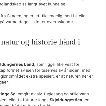
andlandskap så langt øyet kunne se.
fra Skagen, og er lett tilgjengelig med bil eller
 på varme dager – det er overraskende
natur og historie hånd i
oldungernes Land
, som ligger like vest for
kap formet av isen for tusenvis av år siden, med
gjør området ekstra spesielt, er at naturen her er
gaer.
tinge Sø
, omgitt av siv, fuglesang og stille vann.
øen, eller ta fotturer langs
Skjoldungestien
, en
ennom både natur og fortid.