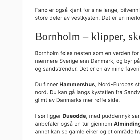
Fanø er også kjent for sine lange, bilvenn
store deler av vestkysten. Det er en mer
Bornholm – klipper, sko
Bornholm føles nesten som en verden for s
nærmere Sverige enn Danmark, og byr på 
og sandstrender. Det er en av mine favori
Du finner
Hammershus
, Nord-Europas st
nord. Du kan gå langs kyststien fra Sandv
glimt av Danmarks mer røffe side.
I sør ligger
Dueodde
, med puddermyk sand
anbefaler også en tur gjennom
Almindin
annet kan se gamle eiker og et område hvo