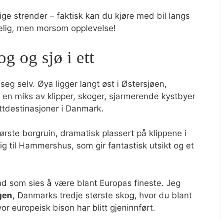
lige strender – faktisk kan du kjøre med bil langs
kelig, men morsom opplevelse!
g og sjø i ett
eg selv. Øya ligger langt øst i Østersjøen,
en miks av klipper, skoger, sjarmerende kystbyer
ttdestinasjoner i Danmark.
ørste borgruin, dramatisk plassert på klippene i
ig til Hammershus, som gir fantastisk utsikt og et
 som sies å være blant Europas fineste. Jeg
gen
, Danmarks tredje største skog, hvor du blant
r europeisk bison har blitt gjeninnført.