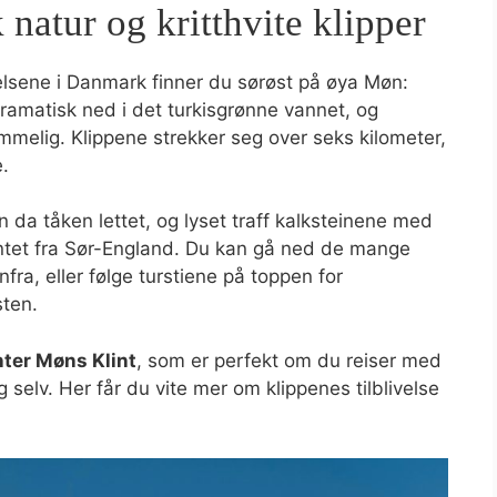
natur og kritthvite klipper
lsene i Danmark finner du sørøst på øya Møn:
 dramatisk ned i det turkisgrønne vannet, og
lemmelig. Klippene strekker seg over seks kilometer,
.
a tåken lettet, og lyset traff kalksteinene med
ntet fra Sør-England. Du kan gå ned de mange
fra, eller følge turstiene på toppen for
sten.
ter Møns Klint
, som er perfekt om du reiser med
 selv. Her får du vite mer om klippenes tilblivelse