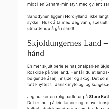
midt i en Sahara-miniatyr, med gyllent s
Sanddynen ligger i Nordjylland, ikke langt 
sykkel. Husk å ta med deg vann, spesielt
utmattende å gå i sand!
Skjoldungernes Land – 
hånd
En mer skjult perle er nasjonalparken
Skj
Roskilde på Sjælland. Her får du et lands
bølgende åser, innsjøer og skog. Det som 
tett knyttet til dansk mytologi og kongesa
Jeg husker en rolig padletur på
Store Kat
Det er mulig å leie kanoer og ro over innsj
kulturhistorisk vandrerute som tar deg gj