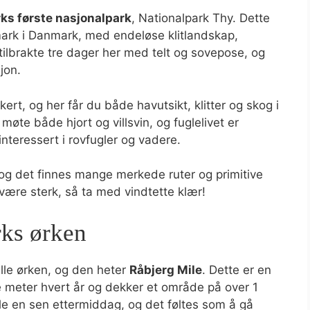
s første nasjonalpark
, Nationalpark Thy. Dette
ark i Danmark, med endeløse klitlandskap,
tilbrakte tre dager her med telt og sovepose, og
sjon.
kert, og her får du både havutsikt, klitter og skog i
øte både hjort og villsvin, og fuglelivet er
nteressert i rovfugler og vadere.
, og det finnes mange merkede ruter og primitive
 være sterk, så ta med vindtette klær!
ks ørken
ille ørken, og den heter
Råbjerg Mile
. Dette er en
 meter hvert år og dekker et område på over 1
le en sen ettermiddag, og det føltes som å gå