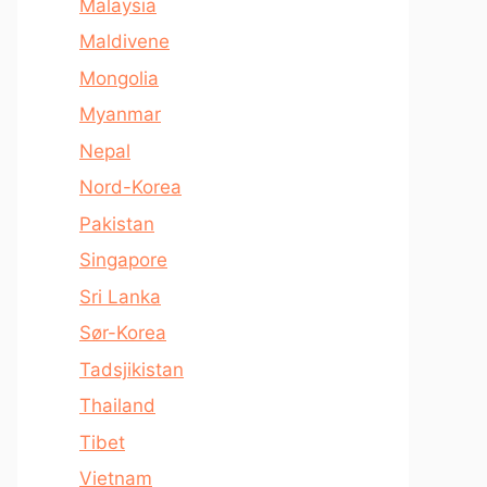
Malaysia
Maldivene
Mongolia
Myanmar
Nepal
Nord-Korea
Pakistan
Singapore
Sri Lanka
Sør-Korea
Tadsjikistan
Thailand
Tibet
Vietnam