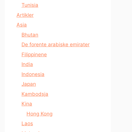
Tunisia
Artikler
Asia
Bhutan
De forente arabiske emirater
Filippinene
India
Indonesia
Japan
Kambodsja
Kina
Hong Kong
Laos