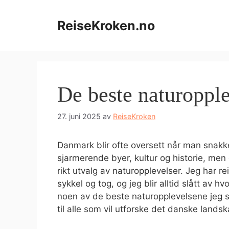
Hopp
til
ReiseKroken.no
innhold
De beste naturoppl
27. juni 2025
av
ReiseKroken
Danmark blir ofte oversett når man snakke
sjarmerende byer, kultur og historie, me
rikt utvalg av naturopplevelser. Jeg har 
sykkel og tog, og jeg blir alltid slått av hv
noen av de beste naturopplevelsene jeg s
til alle som vil utforske det danske landsk