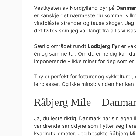
Vestkysten av Nordjylland byr på
Danmark
er kanskje det nærmeste du kommer villm
vindblåste strender og tause skoger. Jeg 
det føltes som jeg var langt fra all sivilisa
Særlig området rundt
Lodbjerg Fyr
er vak
én og samme tur. Om du er heldig kan du m
imponerende – ikke minst for deg som er i
Thy er perfekt for fotturer og sykkelturer
leirplasser. Og ikke minst: vinden her kan
Råbjerg Mile – Danmar
Ja, du leste riktig. Danmark har sin egen l
vandrende sanddyne som flytter seg flere
kvadratkilometer. Jeg besøkte Råbjerg Mi