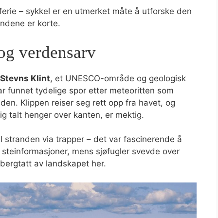
 ferie – sykkel er en utmerket måte å utforske den
ndene er korte.
og verdensarv
Stevns Klint
, et UNESCO-område og geologisk
r funnet tydelige spor etter meteoritten som
iden. Klippen reiser seg rett opp fra havet, og
ig talt henger over kanten, er mektig.
l stranden via trapper – det var fascinerende å
i steinformasjoner, mens sjøfugler svevde over
 bergtatt av landskapet her.