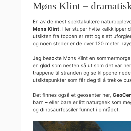
Møns Klint – dramatisk 
En av de mest spektakulære naturoppleve
Møns Klint
. Her stuper hvite kalkklipper
utsikten fra toppen er rett og slett uforg
og noen steder er de over 120 meter høye
Jeg besøkte Møns Klint en sommermorgen d
en glød som nesten så ut som det var he
trappene til stranden og se klippene neden
utsiktspunkter som får deg til å trekke pu
Det finnes også et geosenter her,
GeoCen
barn – eller bare er litt naturgeek som meg
og dinosaurfossiler funnet i området.