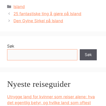
Kategorier
Island
25 fantastiske ting å gjøre på Island
Den Gylne Sirkel på Island
Søk
Søk
Nyeste reiseguider
Utrygge land for kvinner som reiser alene: hva
det egentlig betyr, og hvilke land som oftest