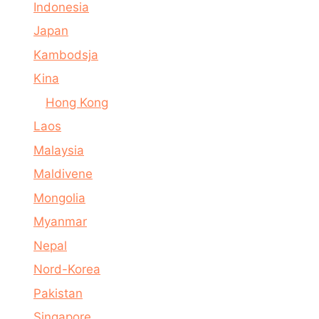
Indonesia
Japan
Kambodsja
Kina
Hong Kong
Laos
Malaysia
Maldivene
Mongolia
Myanmar
Nepal
Nord-Korea
Pakistan
Singapore