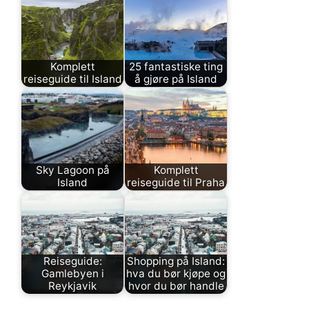
Komplett
25 fantastiske ting
reiseguide til Island
å gjøre på Island
Sky Lagoon på
Komplett
Island
reiseguide til Praha
Reiseguide:
Shopping på Island:
Gamlebyen i
hva du bør kjøpe og
Reykjavik
hvor du bør handle