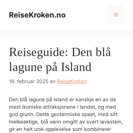
Hopp
til
ReiseKroken.no
Meny
innhold
Reiseguide: Den blå
lagune på Island
16. februar 2025
av
ReiseKroken
Den blå lagune på Island er kanskje en av de
mest ikoniske attraksjonene i landet, og med
god grunn. Dette geotermiske spaet, med sitt
melkeaktige, blå vann omgitt av svart lavastein,
gir en helt unik opplevelse som kombinerer