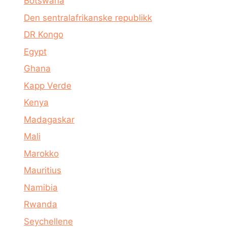
Botswana
Den sentralafrikanske republikk
DR Kongo
Egypt
Ghana
Kapp Verde
Kenya
Madagaskar
Mali
Marokko
Mauritius
Namibia
Rwanda
Seychellene