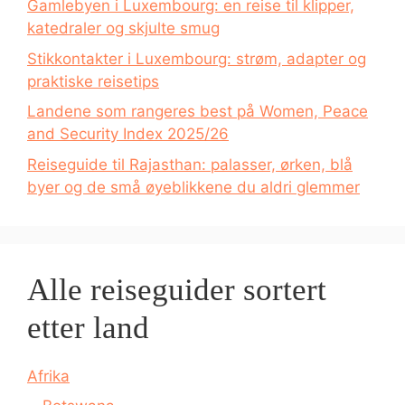
Gamlebyen i Luxembourg: en reise til klipper,
katedraler og skjulte smug
Stikkontakter i Luxembourg: strøm, adapter og
praktiske reisetips
Landene som rangeres best på Women, Peace
and Security Index 2025/26
Reiseguide til Rajasthan: palasser, ørken, blå
byer og de små øyeblikkene du aldri glemmer
Alle reiseguider sortert
etter land
Afrika