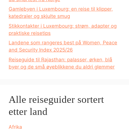
Gamlebyen i Luxembourg: en reise til klipper,
katedraler og skjulte smug
Stikkontakter i Luxembourg: strøm, adapter og
praktiske reisetips
Landene som rangeres best på Women, Peace
and Security Index 2025/26
Reiseguide til Rajasthan: palasser, ørken, blå
byer og de små øyeblikkene du aldri glemmer
Alle reiseguider sortert
etter land
Afrika