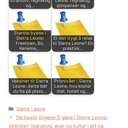
strandliv, regnskog
Leone: regnskog,
og…
sjimpanser og…
Største byene i
Sierra Leone:
Er det trygt å reise
Freetown, Bo,
til Sierra Leone? En
Kenema,…
praktisk…
Vaksiner til Sierra
Prisnivået i Sierra
Leone: dette bør
Leone: hva koster
du ha på plass…
mat, hotell og…
Kategorier
Sierra Leone
De beste tingene å gjøre i Sierra Leone:
strender, regnskog, øyer og kultur i ett og