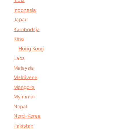
India
Indonesia
Japan
Kambodsja
Kina
Hong Kong
Laos
Malaysia
Maldivene
Mongolia
Myanmar
Nepal
Nord-Korea
Pakistan