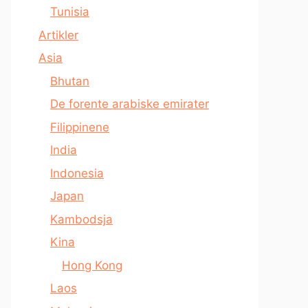
Tunisia
Artikler
Asia
Bhutan
De forente arabiske emirater
Filippinene
India
Indonesia
Japan
Kambodsja
Kina
Hong Kong
Laos