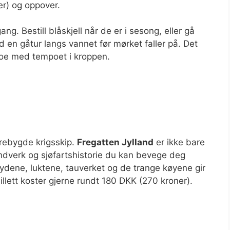
er) og oppover.
ng. Bestill blåskjell når de er i sesong, eller gå
d en gåtur langs vannet før mørket faller på. Det
 noe med tempoet i kroppen.
trebygde krigsskip.
Fregatten Jylland
er ikke bare
ndverk og sjøfartshistorie du kan bevege deg
Lydene, luktene, tauverket og de trange køyene gir
llett koster gjerne rundt 180 DKK (270 kroner).