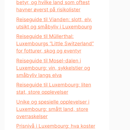
betyr, og hvilke land som oftest
havner øverst på risikolister
Reiseguide til Vianden: slott, elv,
utsikt og småbyliv i Luxembourg
Reiseguide til Müllerthal:
Luxembourgs “Little Switzerland”
for fotturer, skog og eventyr
Reiseguide til Mosel-dalen i
Luxembourg: vin, sykkelstier og
småbyliv langs elva
Reiseguide til Luxembourg: liten
stat, store opplevelser
Unike og spesielle opplevelser i
Luxembourg: smått land, store
overraskelser
Prisnivå i Luxembourg: hva koster