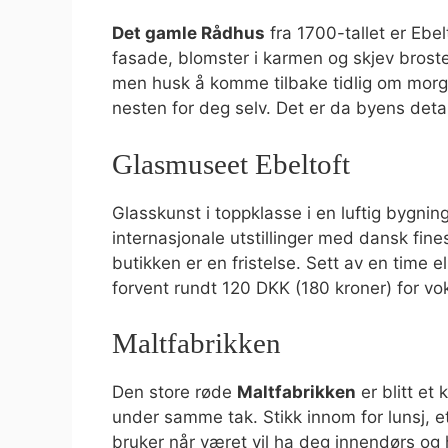
Det gamle Rådhus
fra 1700-tallet er Ebe
fasade, blomster i karmen og skjev brost
men husk å komme tilbake tidlig om morge
nesten for deg selv. Det er da byens detal
Glasmuseet Ebeltoft
Glasskunst i toppklasse i en luftig bygni
internasjonale utstillinger med dansk fine
butikken er en fristelse. Sett av en time el
forvent rundt 120 DKK (180 kroner) for vo
Maltfabrikken
Den store røde
Maltfabrikken
er blitt et
under samme tak. Stikk innom for lunsj, et 
bruker når været vil ha deg innendørs og h