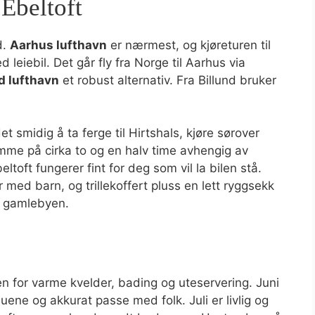
 Ebeltoft
d.
Aarhus lufthavn
er nærmest, og kjøreturen til
 leiebil. Det går fly fra Norge til Aarhus via
d lufthavn
et robust alternativ. Fra Billund bruker
t smidig å ta ferge til Hirtshals, kjøre sørover
mme på cirka to og en halv time avhengig av
eltoft fungerer fint for deg som vil la bilen stå.
 med barn, og trillekoffert pluss en lett ryggsekk
i gamlebyen.
n for varme kvelder, bading og uteservering. Juni
nduene og akkurat passe med folk. Juli er livlig og