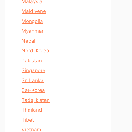
Malaysia
Maldivene
Mongolia
Myanmar
Nepal
Nord-Korea
Pakistan
Singapore
Sri Lanka
Sør-Korea
Tadsjikistan
Thailand
Tibet
Vietnam