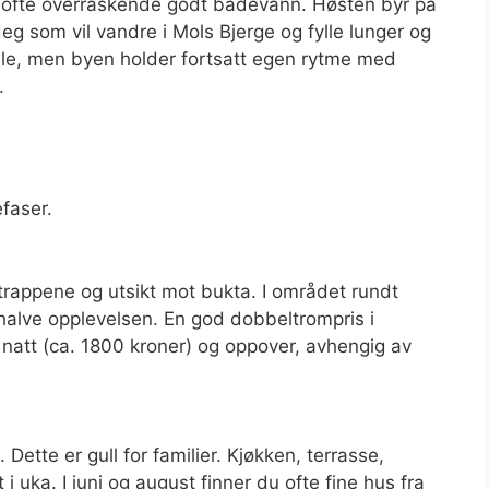
 ofte overraskende godt badevann. Høsten byr på
deg som vil vandre i Mols Bjerge og fylle lunger og
tille, men byen holder fortsatt egen rytme med
.
efaser.
 trappene og utsikt mot bukta. I området rundt
r halve opplevelsen. En god dobbeltrompris i
 natt (ca. 1800 kroner) og oppover, avhengig av
Dette er gull for familier. Kjøkken, terrasse,
 i uka. I juni og august finner du ofte fine hus fra