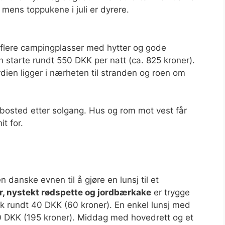
 mens toppukene i juli er dyrere.
 flere campingplasser med hytter og gode
an starte rundt 550 DKK per natt (ca. 825 kroner).
dien ligger i nærheten til stranden og roen om
 bosted etter solgang. Hus og rom mot vest får
t for.
n danske evnen til å gjøre en lunsj til et
er, nystekt rødspette og jordbærkake
er trygge
sk rundt 40 DKK (60 kroner). En enkel lunsj med
0 DKK (195 kroner). Middag med hovedrett og et