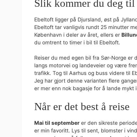
Slik kommer du deg til
Ebeltoft ligger på Djursland, øst på Jyllan
Ebeltoft tar vanligvis rundt 25 minutter med
København i deler av året, ellers er
Billun
du omtrent to timer i bil til Ebeltoft.
Reiser du med egen bil fra Sør-Norge er de
langs motorvei og landeveier og være fre
trafikk. Tog til Aarhus og buss videre til Eb
Jeg har gjort denne varianten flere ganger
er mer enn nok bagasje for å lande mykt 
Når er det best å reise
Mai til september
er den sikreste periode
er min favoritt. Lys til sent, blomster i vi