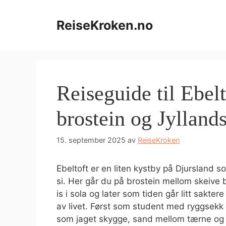
Hopp
til
ReiseKroken.no
innhold
Reiseguide til Ebelt
brostein og Jylland
15. september 2025
av
ReiseKroken
Ebeltoft er en liten kystby på Djursland s
si. Her går du på brostein mellom skeive 
is i sola og later som tiden går litt sakter
av livet. Først som student med ryggsekk 
som jaget skygge, sand mellom tærne og 