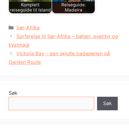
Komplett
Reiseguide:
reiseguide til Island
Madeira
Kategorier
Sør-Afrika
Surfereise til Sør-Afrika – bølger, eventyr og
kystmagi
Victoria Bay – den skjulte badeperlen på
Garden Route
Søk
Søk