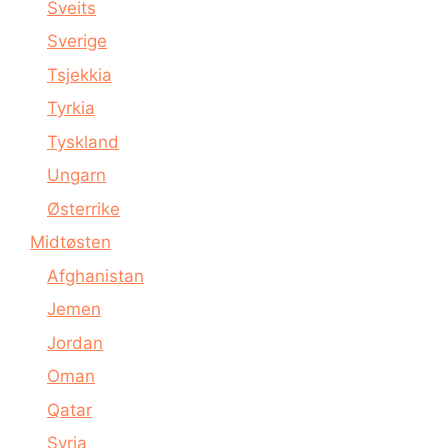
Sveits
Sverige
Tsjekkia
Tyrkia
Tyskland
Ungarn
Østerrike
Midtøsten
Afghanistan
Jemen
Jordan
Oman
Qatar
Syria