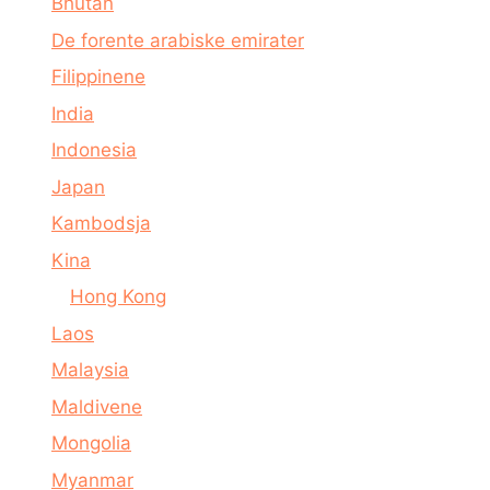
Bhutan
De forente arabiske emirater
Filippinene
India
Indonesia
Japan
Kambodsja
Kina
Hong Kong
Laos
Malaysia
Maldivene
Mongolia
Myanmar