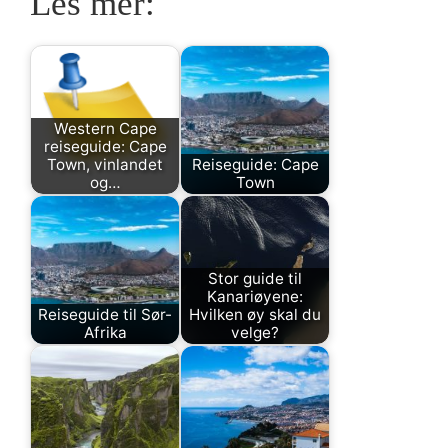
Les mer:
Western Cape
reiseguide: Cape
Town, vinlandet
Reiseguide: Cape
og…
Town
Stor guide til
Kanariøyene:
Reiseguide til Sør-
Hvilken øy skal du
Afrika
velge?