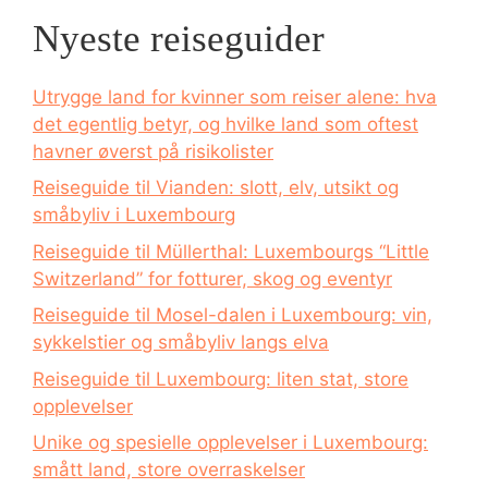
Nyeste reiseguider
Utrygge land for kvinner som reiser alene: hva
det egentlig betyr, og hvilke land som oftest
havner øverst på risikolister
Reiseguide til Vianden: slott, elv, utsikt og
småbyliv i Luxembourg
Reiseguide til Müllerthal: Luxembourgs “Little
Switzerland” for fotturer, skog og eventyr
Reiseguide til Mosel-dalen i Luxembourg: vin,
sykkelstier og småbyliv langs elva
Reiseguide til Luxembourg: liten stat, store
opplevelser
Unike og spesielle opplevelser i Luxembourg:
smått land, store overraskelser