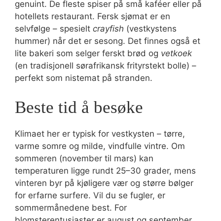
genuint. De fleste spiser på små kaféer eller på
hotellets restaurant. Fersk sjømat er en
selvfølge – spesielt
crayfish
(vestkystens
hummer) når det er sesong. Det finnes også et
lite bakeri som selger ferskt brød og
vetkoek
(en tradisjonell sørafrikansk frityrstekt bolle) –
perfekt som nistemat på stranden.
Beste tid å besøke
Klimaet her er typisk for vestkysten – tørre,
varme somre og milde, vindfulle vintre. Om
sommeren (november til mars) kan
temperaturen ligge rundt 25–30 grader, mens
vinteren byr på kjøligere vær og større bølger
for erfarne surfere. Vil du se fugler, er
sommermånedene best. For
blomsterentusiaster er august og september