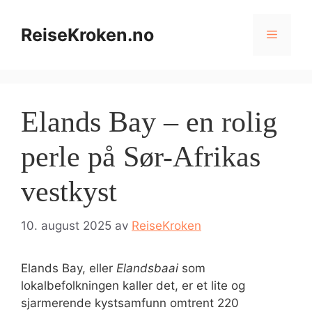
Hopp
til
ReiseKroken.no
Meny
innhold
Elands Bay – en rolig
perle på Sør-Afrikas
vestkyst
10. august 2025
av
ReiseKroken
Elands Bay, eller
Elandsbaai
som
lokalbefolkningen kaller det, er et lite og
sjarmerende kystsamfunn omtrent 220