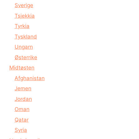
Sverige
Tsjekkia
Tyrkia
Tyskland
Ungarn
Østerrike
Midtøsten
Afghanistan
Jemen
Jordan
Oman
Qatar
Syria