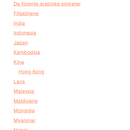
De forente arabiske emirater
Filippinene
India
Indonesia
Japan
Kambodsja
Kina
Hong Kong
Laos
Malaysia
Maldivene
Mongolia
Myanmar