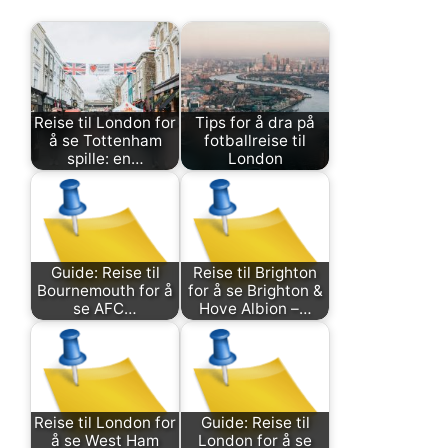
Reise til London for
Tips for å dra på
å se Tottenham
fotballreise til
spille: en…
London
Guide: Reise til
Reise til Brighton
Bournemouth for å
for å se Brighton &
se AFC…
Hove Albion –…
Reise til London for
Guide: Reise til
å se West Ham
London for å se