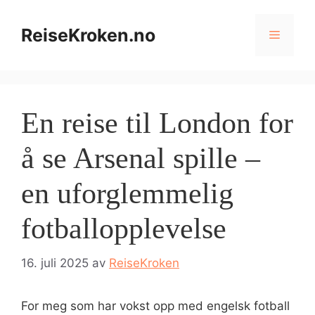
Hopp
til
ReiseKroken.no
Meny
innhold
En reise til London for
å se Arsenal spille –
en uforglemmelig
fotballopplevelse
16. juli 2025
av
ReiseKroken
For meg som har vokst opp med engelsk fotball