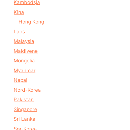
Kambodsja
Kina
Hong Kong
Laos
Malaysia
Maldivene
Mongolia
Myanmar
Nepal
Nord-Korea
Pakistan
Singapore
Sri Lanka
Sør-Korea