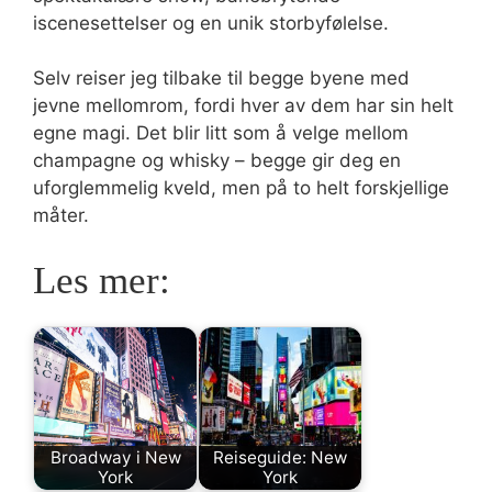
iscenesettelser og en unik storbyfølelse.
Selv reiser jeg tilbake til begge byene med
jevne mellomrom, fordi hver av dem har sin helt
egne magi. Det blir litt som å velge mellom
champagne og whisky – begge gir deg en
uforglemmelig kveld, men på to helt forskjellige
måter.
Les mer:
Broadway i New
Reiseguide: New
York
York