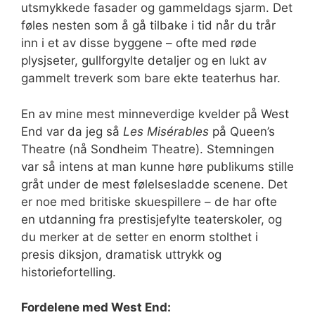
utsmykkede fasader og gammeldags sjarm. Det
føles nesten som å gå tilbake i tid når du trår
inn i et av disse byggene – ofte med røde
plysjseter, gullforgylte detaljer og en lukt av
gammelt treverk som bare ekte teaterhus har.
En av mine mest minneverdige kvelder på West
End var da jeg så
Les Misérables
på Queen’s
Theatre (nå Sondheim Theatre). Stemningen
var så intens at man kunne høre publikums stille
gråt under de mest følelsesladde scenene. Det
er noe med britiske skuespillere – de har ofte
en utdanning fra prestisjefylte teaterskoler, og
du merker at de setter en enorm stolthet i
presis diksjon, dramatisk uttrykk og
historiefortelling.
Fordelene med West End: