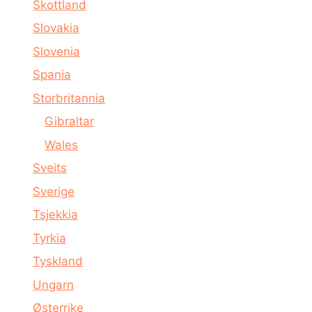
Skottland
Slovakia
Slovenia
Spania
Storbritannia
Gibraltar
Wales
Sveits
Sverige
Tsjekkia
Tyrkia
Tyskland
Ungarn
Østerrike