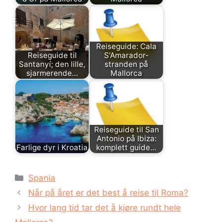
Reiseguide: Cala
Reiseguide til
S'Amarador-
Santanyí; den lille,
stranden på
sjarmerende…
Mallorca
Reiseguide til San
Antonio på Ibiza:
Farlige dyr i Kroatia
komplett guide…
Kategorier
Spania
Når på året er det best å reise til Roma?
Hvor lang tid tar det å kjøre rundt hele