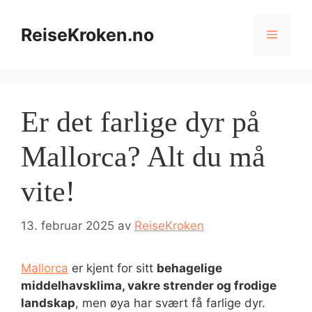
Hopp
til
ReiseKroken.no
Meny
innhold
Er det farlige dyr på
Mallorca? Alt du må
vite!
13. februar 2025
av
ReiseKroken
Mallorca
er kjent for sitt
behagelige
middelhavsklima, vakre strender og frodige
landskap
, men øya har svært få farlige dyr.