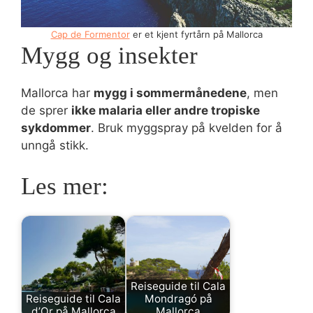
Cap de Formentor
er et kjent fyrtårn på Mallorca
Mygg og insekter
Mallorca har
mygg i sommermånedene
, men
de sprer
ikke malaria eller andre tropiske
sykdommer
. Bruk myggspray på kvelden for å
unngå stikk.
Les mer:
Reiseguide til Cala
Reiseguide til Cala
Mondragó på
d’Or på Mallorca
Mallorca