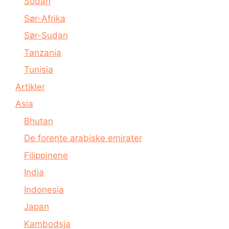
Sudan
Sør-Afrika
Sør-Sudan
Tanzania
Tunisia
Artikler
Asia
Bhutan
De forente arabiske emirater
Filippinene
India
Indonesia
Japan
Kambodsja