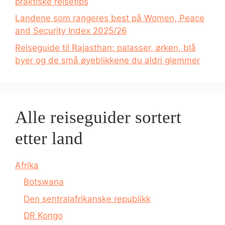
praktiske reisetips
Landene som rangeres best på Women, Peace
and Security Index 2025/26
Reiseguide til Rajasthan: palasser, ørken, blå
byer og de små øyeblikkene du aldri glemmer
Alle reiseguider sortert
etter land
Afrika
Botswana
Den sentralafrikanske republikk
DR Kongo