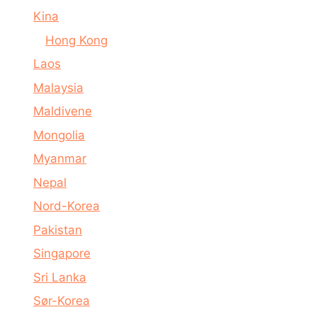
Kina
Hong Kong
Laos
Malaysia
Maldivene
Mongolia
Myanmar
Nepal
Nord-Korea
Pakistan
Singapore
Sri Lanka
Sør-Korea