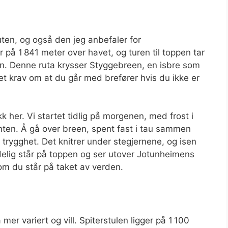
ten, og også den jeg anbefaler for
på 1 841 meter over havet, og turen til toppen tar
en. Denne ruta krysser Styggebreen, en isbre som
et krav om at du går med brefører hvis du ikke er
 her. Vi startet tidlig på morgenen, med frost i
nten. Å gå over breen, spent fast i tau sammen
 trygghet. Det knitrer under stegjernene, og isen
endelig står på toppen og ser utover Jotunheimens
 om du står på taket av verden.
er variert og vill. Spiterstulen ligger på 1 100