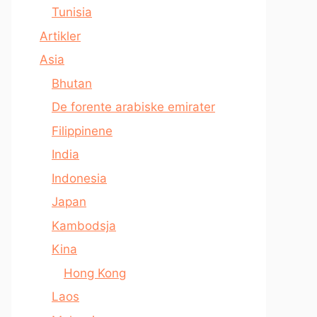
Tunisia
Artikler
Asia
Bhutan
De forente arabiske emirater
Filippinene
India
Indonesia
Japan
Kambodsja
Kina
Hong Kong
Laos