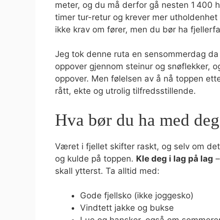
meter, og du må derfor gå nesten 1 400 h
timer tur-retur og krever mer utholdenhet 
ikke krav om fører, men du bør ha fjellerfa
Jeg tok denne ruta en sensommerdag da væ
oppover gjennom steinur og snøflekker, og
oppover. Men følelsen av å nå toppen etter 
rått, ekte og utrolig tilfredsstillende.
Hva bør du ha med deg
Været i fjellet skifter raskt, og selv om 
og kulde på toppen.
Kle deg i lag på lag
–
skall ytterst. Ta alltid med:
Gode fjellsko (ikke joggesko)
Vindtett jakke og bukse