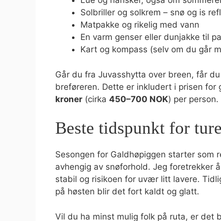
Lue og hansker, også om sommere
Solbriller og solkrem – snø og is ref
Matpakke og rikelig med vann
En varm genser eller dunjakke til 
Kart og kompass (selv om du går me
Går du fra Juvasshytta over breen, får du
breføreren. Dette er inkludert i prisen fo
kroner
(cirka
450–700 NOK
) per person.
Beste tidspunkt for tur
Sesongen for Galdhøpiggen starter som re
avhengig av snøforhold. Jeg foretrekker å 
stabil og risikoen for uvær litt lavere. T
på høsten blir det fort kaldt og glatt.
Vil du ha minst mulig folk på ruta, er det 