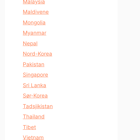
Malaysia
Maldivene
Mongolia
Myanmar
Nepal
Nord-Korea
Pakistan
Singapore
Sri Lanka
Sør-Korea
Tadsjikistan
Thailand
Tibet
Vietnam