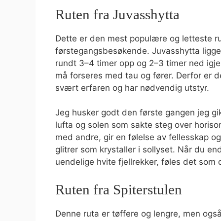
Ruten fra Juvasshytta
Dette er den mest populære og letteste ru
førstegangsbesøkende. Juvasshytta ligger 
rundt 3–4 timer opp og 2–3 timer ned igj
må forseres med tau og fører. Derfor er d
svært erfaren og har nødvendig utstyr.
Jeg husker godt den første gangen jeg gikk
lufta og solen som sakte steg over horiso
med andre, gir en følelse av fellesskap og
glitrer som krystaller i sollyset. Når du 
uendelige hvite fjellrekker, føles det som
Ruten fra Spiterstulen
Denne ruta er tøffere og lengre, men også m