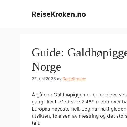
Hopp
til
ReiseKroken.no
innhold
Guide: Galdhøpiggen
Norge
27. juni 2025
av
ReiseKroken
Å gå opp Galdhøpiggen er en opplevelse a
gang i livet. Med sine 2 469 meter over 
Europas høyeste fjell. Jeg har hatt gleden
utsikten, følelsen av mestring og det stor
talt.