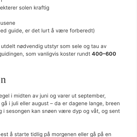
n
lekterer solen kraftig
pausene
d guide, er det lurt å være forberedt)
 utdelt nødvendig utstyr som sele og tau av
r guidingen, som vanligvis koster rundt
400–600
en
gel i midten av juni og varer ut september,
gå i juli eller august – da er dagene lange, breen
idlig i sesongen kan snøen være dyp og våt, og sent
best å starte tidlig på morgenen eller gå på en