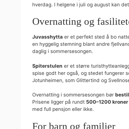
hverdag. I helgene i juli og august kan det
Overnatting og fasilitet
Juvasshytta
er et perfekt sted å bo natt
en hyggelig stemning blant andre fjellvand
daglig i sommersesongen.
Spiterstulen
er et større turisthytteanle
spise godt her også, og stedet fungerer s
Jotunheimen, som Glittertind og Svellnos
Overnatting i sommersesongen bør
besti
Prisene ligger på rundt
500–1200 kroner
med full pensjon eller ikke.
For barn og familier