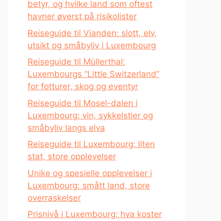
betyr, og hvilke land som oftest
havner øverst på risikolister
Reiseguide til Vianden: slott, elv,
utsikt og småbyliv i Luxembourg
Reiseguide til Müllerthal:
Luxembourgs “Little Switzerland”
for fotturer, skog og eventyr
Reiseguide til Mosel-dalen i
Luxembourg: vin, sykkelstier og
småbyliv langs elva
Reiseguide til Luxembourg: liten
stat, store opplevelser
Unike og spesielle opplevelser i
Luxembourg: smått land, store
overraskelser
Prisnivå i Luxembourg: hva koster