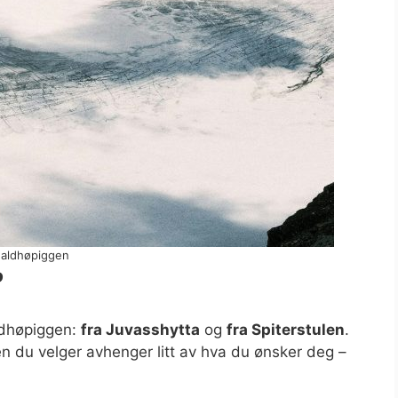
aldhøpiggen
?
aldhøpiggen:
fra Juvasshytta
og
fra Spiterstulen
.
en du velger avhenger litt av hva du ønsker deg –