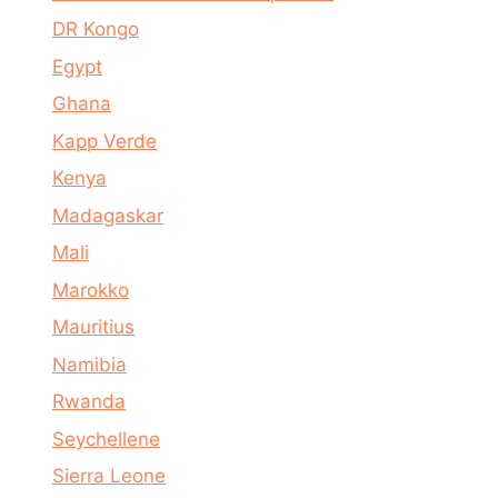
DR Kongo
Egypt
Ghana
Kapp Verde
Kenya
Madagaskar
Mali
Marokko
Mauritius
Namibia
Rwanda
Seychellene
Sierra Leone