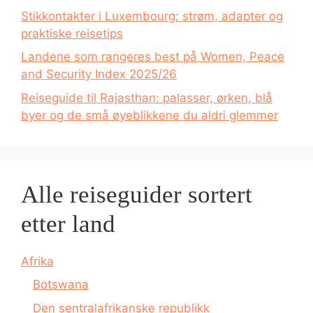
Stikkontakter i Luxembourg: strøm, adapter og
praktiske reisetips
Landene som rangeres best på Women, Peace
and Security Index 2025/26
Reiseguide til Rajasthan: palasser, ørken, blå
byer og de små øyeblikkene du aldri glemmer
Alle reiseguider sortert
etter land
Afrika
Botswana
Den sentralafrikanske republikk