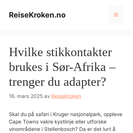
Hopp
til
ReiseKroken.no
Meny
innhold
Hvilke stikkontakter
brukes i Sør-Afrika –
trenger du adapter?
16. mars 2025
av
ReiseKroken
Skal du på safari i Kruger nasjonalpark, oppleve
Cape Towns vakre kystlinje eller utforske
vinområdene i Stellenbosch? Da er det lurt å