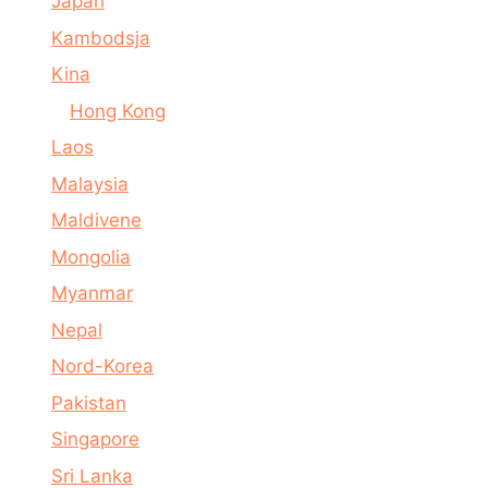
Japan
Kambodsja
Kina
Hong Kong
Laos
Malaysia
Maldivene
Mongolia
Myanmar
Nepal
Nord-Korea
Pakistan
Singapore
Sri Lanka