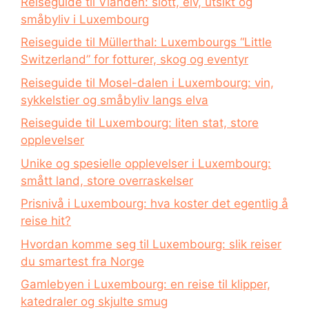
Reiseguide til Vianden: slott, elv, utsikt og
småbyliv i Luxembourg
Reiseguide til Müllerthal: Luxembourgs “Little
Switzerland” for fotturer, skog og eventyr
Reiseguide til Mosel-dalen i Luxembourg: vin,
sykkelstier og småbyliv langs elva
Reiseguide til Luxembourg: liten stat, store
opplevelser
Unike og spesielle opplevelser i Luxembourg:
smått land, store overraskelser
Prisnivå i Luxembourg: hva koster det egentlig å
reise hit?
Hvordan komme seg til Luxembourg: slik reiser
du smartest fra Norge
Gamlebyen i Luxembourg: en reise til klipper,
katedraler og skjulte smug