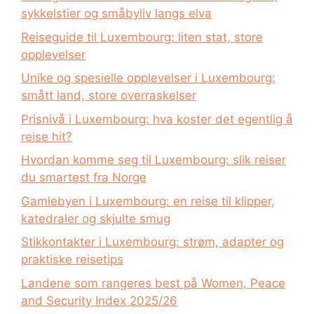
sykkelstier og småbyliv langs elva
Reiseguide til Luxembourg: liten stat, store
opplevelser
Unike og spesielle opplevelser i Luxembourg:
smått land, store overraskelser
Prisnivå i Luxembourg: hva koster det egentlig å
reise hit?
Hvordan komme seg til Luxembourg: slik reiser
du smartest fra Norge
Gamlebyen i Luxembourg: en reise til klipper,
katedraler og skjulte smug
Stikkontakter i Luxembourg: strøm, adapter og
praktiske reisetips
Landene som rangeres best på Women, Peace
and Security Index 2025/26