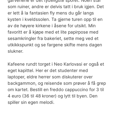
garveriene er det tydeligste sporet. Noen står
som ruiner, andre er delvis tatt i bruk igjen. Det
er lett å la fantasien fly mens du går langs
kysten i kveldssolen. Ta gjerne turen opp til en
av de høyere kirkene i åsene for utsikt. Min
favoritt er å kjøpe med et lite papirpose med
sesamkringler fra bakeriet, sette meg ved et
utkikkspunkt og se fargene skifte mens dagen
slukner.
Kafeene rundt torget i Neo Karlovasi er også et
eget kapittel. Her er det studenter med
laptoper, eldre herrer som diskuterer over
backgammon, og reisende som prøver å få grep
om kartet. Bestill en freddo cappuccino for 3 til
4 euro (36 til 48 kroner) og lytt til byen. Den
spiller sin egen melodi.