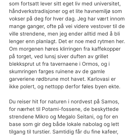
som fortsatt lever sitt eget liv med universitet,
håndverkstradisjoner og et lite havnemiljø som
vokser på deg for hver dag. Jeg har vært innom
mange ganger, ofte på vei videre vestover til de
ville strendene, men jeg ender alltid med å bli
lenger enn planlagt. Det er noe med rytmen her.
Om morgenen høres klirringen fra kaffekopper
på torget, ved lunsj siver duften av grillet
blekksprut ut fra tavernaene i Ormos, og i
skumringen farges ruinene av de gamle
garveriene rødbrune mot havet. Karlovasi er
ikke polert, og nettopp derfor føles byen ekte.
Du reiser hit for naturen i nordvest på Samos,
for nærhet til Potami-fossene, de beskyttede
strendene Mikro og Megalo Seitani, og for en
base som gir deg både lokale nabolag og lett
tilgang til turstier. Samtidig får du fine kafeer,