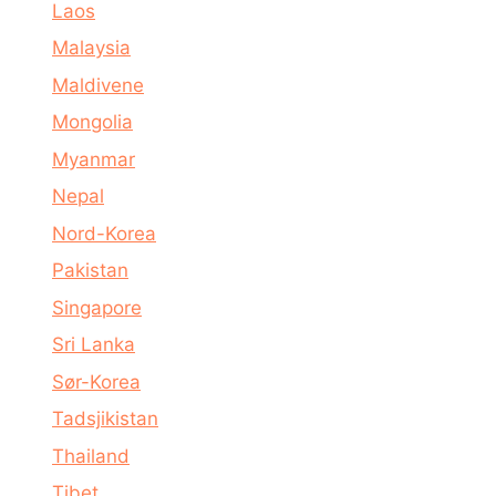
Laos
Malaysia
Maldivene
Mongolia
Myanmar
Nepal
Nord-Korea
Pakistan
Singapore
Sri Lanka
Sør-Korea
Tadsjikistan
Thailand
Tibet