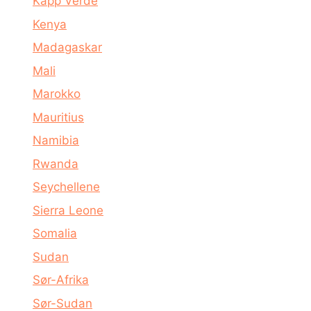
Kapp Verde
Kenya
Madagaskar
Mali
Marokko
Mauritius
Namibia
Rwanda
Seychellene
Sierra Leone
Somalia
Sudan
Sør-Afrika
Sør-Sudan