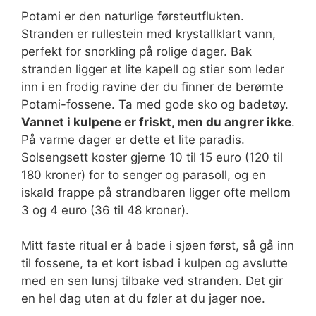
Potami er den naturlige førsteutflukten.
Stranden er rullestein med krystallklart vann,
perfekt for snorkling på rolige dager. Bak
stranden ligger et lite kapell og stier som leder
inn i en frodig ravine der du finner de berømte
Potami-fossene. Ta med gode sko og badetøy.
Vannet i kulpene er friskt, men du angrer ikke
.
På varme dager er dette et lite paradis.
Solsengsett koster gjerne 10 til 15 euro (120 til
180 kroner) for to senger og parasoll, og en
iskald frappe på strandbaren ligger ofte mellom
3 og 4 euro (36 til 48 kroner).
Mitt faste ritual er å bade i sjøen først, så gå inn
til fossene, ta et kort isbad i kulpen og avslutte
med en sen lunsj tilbake ved stranden. Det gir
en hel dag uten at du føler at du jager noe.