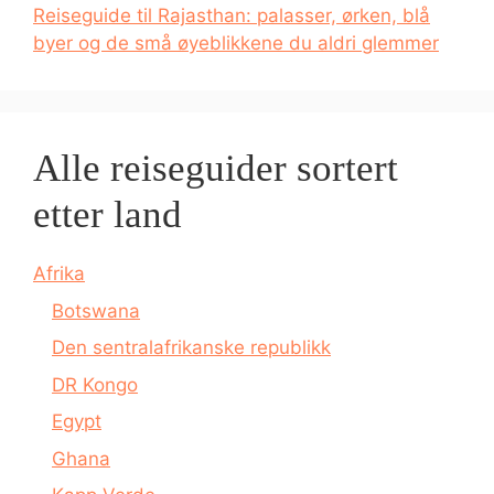
Reiseguide til Rajasthan: palasser, ørken, blå
byer og de små øyeblikkene du aldri glemmer
Alle reiseguider sortert
etter land
Afrika
Botswana
Den sentralafrikanske republikk
DR Kongo
Egypt
Ghana