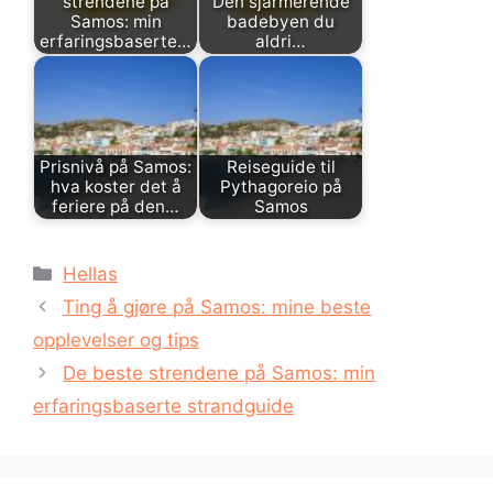
strendene på
Den sjarmerende
Samos: min
badebyen du
erfaringsbaserte…
aldri…
Prisnivå på Samos:
Reiseguide til
hva koster det å
Pythagoreio på
feriere på den…
Samos
Kategorier
Hellas
Ting å gjøre på Samos: mine beste
opplevelser og tips
De beste strendene på Samos: min
erfaringsbaserte strandguide