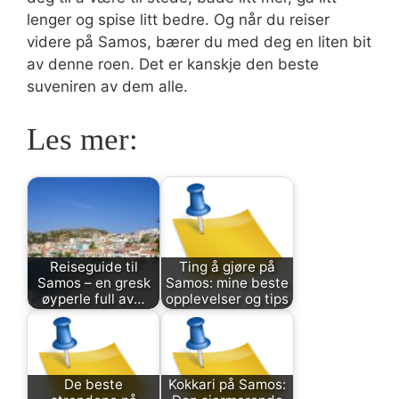
lenger og spise litt bedre. Og når du reiser
videre på Samos, bærer du med deg en liten bit
av denne roen. Det er kanskje den beste
suveniren av dem alle.
Les mer:
Reiseguide til
Ting å gjøre på
Samos – en gresk
Samos: mine beste
øyperle full av…
opplevelser og tips
De beste
Kokkari på Samos: