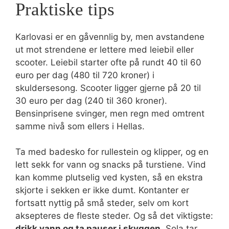
Praktiske tips
Karlovasi er en gåvennlig by, men avstandene
ut mot strendene er lettere med leiebil eller
scooter. Leiebil starter ofte på rundt 40 til 60
euro per dag (480 til 720 kroner) i
skuldersesong. Scooter ligger gjerne på 20 til
30 euro per dag (240 til 360 kroner).
Bensinprisene svinger, men regn med omtrent
samme nivå som ellers i Hellas.
Ta med badesko for rullestein og klipper, og en
lett sekk for vann og snacks på turstiene. Vind
kan komme plutselig ved kysten, så en ekstra
skjorte i sekken er ikke dumt. Kontanter er
fortsatt nyttig på små steder, selv om kort
aksepteres de fleste steder. Og så det viktigste:
drikk vann og ta pauser i skyggen
. Sola tar