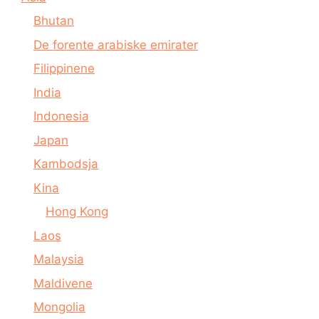
Bhutan
De forente arabiske emirater
Filippinene
India
Indonesia
Japan
Kambodsja
Kina
Hong Kong
Laos
Malaysia
Maldivene
Mongolia