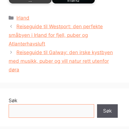
…
Irland
Kategorier
Irland
Reiseguide til Westport: den perfekte
småbyen i Irland for fjell, puber og
Atlanterhavsluft
Reiseguide til Galway: den irske kystbyen
med musikk, puber og vill natur rett utenfor
døra
Søk
Søk