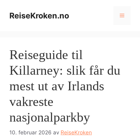
Hopp
til
ReiseKroken.no
Meny
innhold
Reiseguide til
Killarney: slik får du
mest ut av Irlands
vakreste
nasjonalparkby
10. februar 2026
av
ReiseKroken