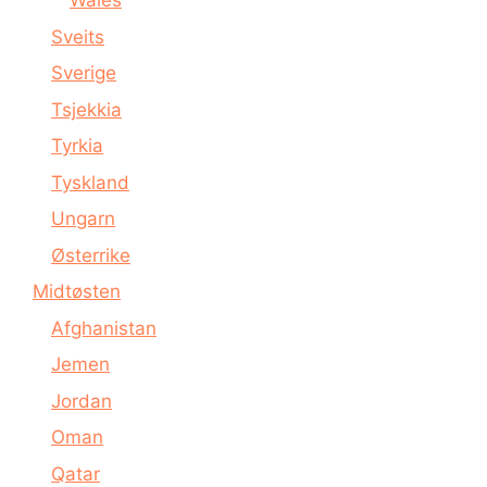
Wales
Sveits
Sverige
Tsjekkia
Tyrkia
Tyskland
Ungarn
Østerrike
Midtøsten
Afghanistan
Jemen
Jordan
Oman
Qatar