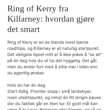
Ring of Kerry fra
Killarney: hvordan gjøre
det smart
Ring of Kerry er en av Irlands mest kjente
roadtrips, og Killarney er et naturlig startpunkt.
Det viktigste tipset mitt er å ikke prøve å “se alt”
på én dag hvis du vil ha det hyggelig. Det går,
men du ender fort med å sitte mer i bilen enn
du egentlig ønsker.
Hvis du har én dag:
Start tidlig. Prioriter stopp i små landsbyer,
noen utsiktspunkt, og minst én litt lengre pause
der du faktisk går en liten tur. Et godt mål kan
være å ta lunsj i Kenmare eller Sneem, og så se