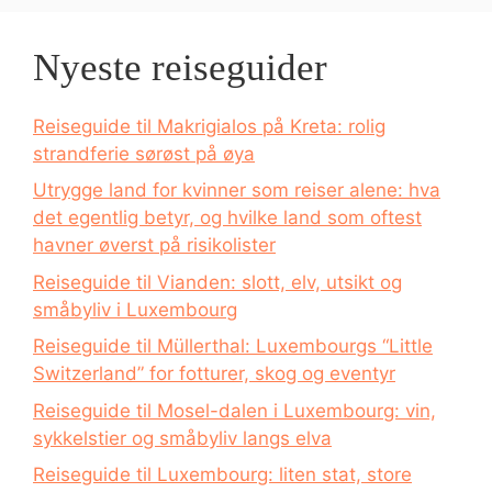
Nyeste reiseguider
Reiseguide til Makrigialos på Kreta: rolig
strandferie sørøst på øya
Utrygge land for kvinner som reiser alene: hva
det egentlig betyr, og hvilke land som oftest
havner øverst på risikolister
Reiseguide til Vianden: slott, elv, utsikt og
småbyliv i Luxembourg
Reiseguide til Müllerthal: Luxembourgs “Little
Switzerland” for fotturer, skog og eventyr
Reiseguide til Mosel-dalen i Luxembourg: vin,
sykkelstier og småbyliv langs elva
Reiseguide til Luxembourg: liten stat, store