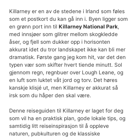
Killarney er en av de stedene i Irland som føles
som et postkort du kan gå inn i. Byen ligger som
en grønn port inn til
Killarney National Park
,
med innsjøer som glitrer mellom skogkledde
åser, og fjell som dukker opp i horisonten
akkurat idet du tror landskapet ikke kan bli mer
dramatisk. Første gang jeg kom hit, var det den
typen vær som skifter hvert tiende minutt. Sol
gjennom regn, regnbuer over Lough Leane, og
en luft som luktet våt jord og torv. Det høres
kanskje klisjé ut, men Killarney er akkurat så
irsk som du håper den skal være.
Denne reiseguiden til Killarney er laget for deg
som vil ha en praktisk plan, gode lokale tips, og
samtidig litt reiseinspirasjon til å oppleve
naturen, pubkulturen og de klassiske