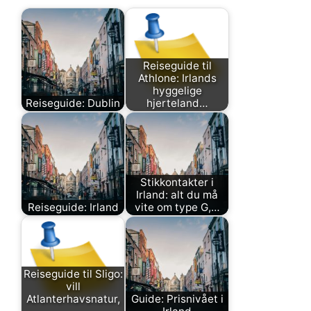
Reiseguide til
Athlone: Irlands
hyggelige
Reiseguide: Dublin
hjerteland…
Stikkontakter i
Irland: alt du må
Reiseguide: Irland
vite om type G,…
Reiseguide til Sligo:
vill
Atlanterhavsnatur,
Guide: Prisnivået i