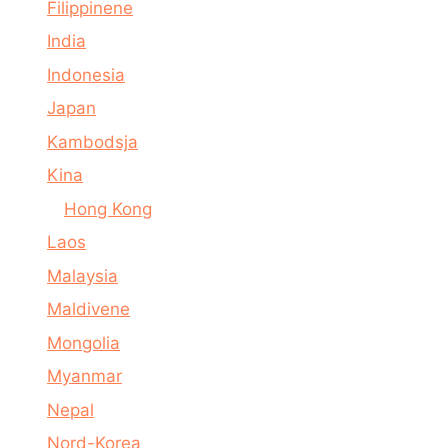
Filippinene
India
Indonesia
Japan
Kambodsja
Kina
Hong Kong
Laos
Malaysia
Maldivene
Mongolia
Myanmar
Nepal
Nord-Korea