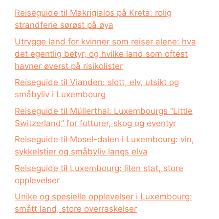
Reiseguide til Makrigialos på Kreta: rolig
strandferie sørøst på øya
Utrygge land for kvinner som reiser alene: hva
det egentlig betyr, og hvilke land som oftest
havner øverst på risikolister
Reiseguide til Vianden: slott, elv, utsikt og
småbyliv i Luxembourg
Reiseguide til Müllerthal: Luxembourgs “Little
Switzerland” for fotturer, skog og eventyr
Reiseguide til Mosel-dalen i Luxembourg: vin,
sykkelstier og småbyliv langs elva
Reiseguide til Luxembourg: liten stat, store
opplevelser
Unike og spesielle opplevelser i Luxembourg:
smått land, store overraskelser