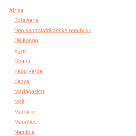
Afrika
Botswana
Den sentralafrikanske republikk
DR Kongo
Egypt
Ghana
Kapp Verde
Kenya
Madagaskar
Mali
Marokko
Mauritius
Namibia