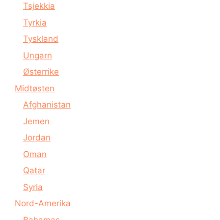
Tsjekkia
Tyrkia
Tyskland
Ungarn
Østerrike
Midtøsten
Afghanistan
Jemen
Jordan
Oman
Qatar
Syria
Nord-Amerika
Bahamas