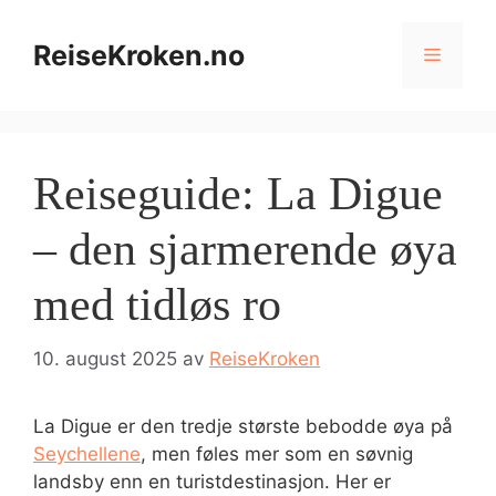
Hopp
til
ReiseKroken.no
Meny
innhold
Reiseguide: La Digue
– den sjarmerende øya
med tidløs ro
10. august 2025
av
ReiseKroken
La Digue er den tredje største bebodde øya på
Seychellene
, men føles mer som en søvnig
landsby enn en turistdestinasjon. Her er