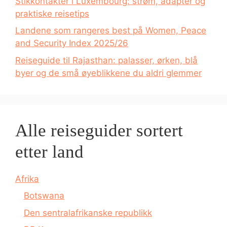
Stikkontakter i Luxembourg: strøm, adapter og
praktiske reisetips
Landene som rangeres best på Women, Peace
and Security Index 2025/26
Reiseguide til Rajasthan: palasser, ørken, blå
byer og de små øyeblikkene du aldri glemmer
Alle reiseguider sortert
etter land
Afrika
Botswana
Den sentralafrikanske republikk