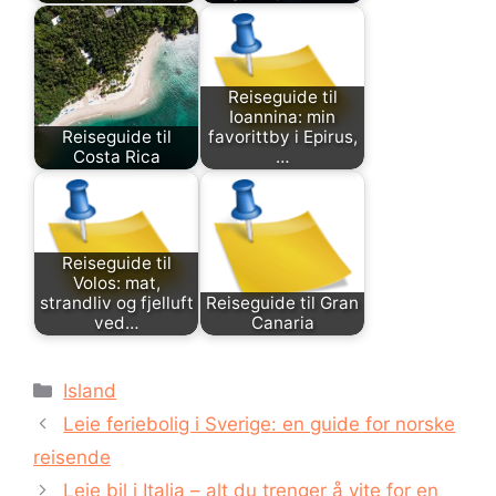
Reiseguide til
Ioannina: min
Reiseguide til
favorittby i Epirus,
Costa Rica
…
Reiseguide til
Volos: mat,
strandliv og fjelluft
Reiseguide til Gran
ved…
Canaria
Kategorier
Island
Leie feriebolig i Sverige: en guide for norske
reisende
Leie bil i Italia – alt du trenger å vite for en