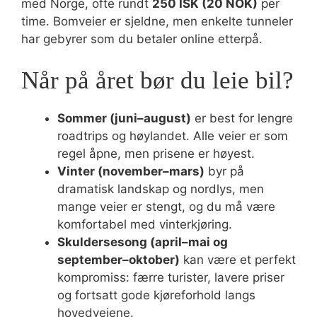
med Norge, ofte rundt
250 ISK (20 NOK)
per
time. Bomveier er sjeldne, men enkelte tunneler
har gebyrer som du betaler online etterpå.
Når på året bør du leie bil?
Sommer (juni–august)
er best for lengre
roadtrips og høylandet. Alle veier er som
regel åpne, men prisene er høyest.
Vinter (november–mars)
byr på
dramatisk landskap og nordlys, men
mange veier er stengt, og du må være
komfortabel med vinterkjøring.
Skuldersesong (april–mai og
september–oktober)
kan være et perfekt
kompromiss: færre turister, lavere priser
og fortsatt gode kjøreforhold langs
hovedveiene.