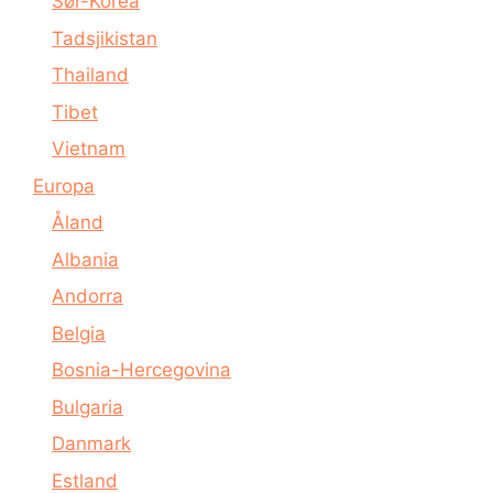
Sør-Korea
Tadsjikistan
Thailand
Tibet
Vietnam
Europa
Åland
Albania
Andorra
Belgia
Bosnia-Hercegovina
Bulgaria
Danmark
Estland