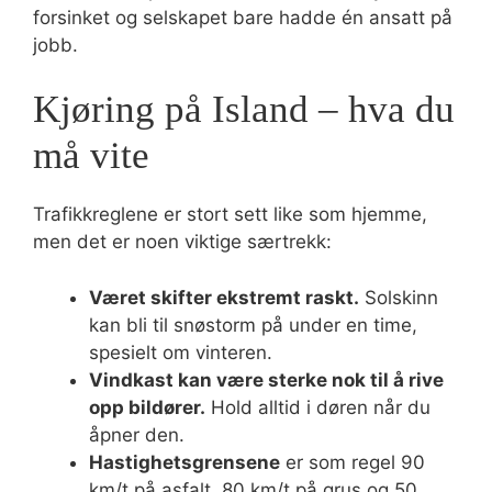
forsinket og selskapet bare hadde én ansatt på
jobb.
Kjøring på Island – hva du
må vite
Trafikkreglene er stort sett like som hjemme,
men det er noen viktige særtrekk:
Været skifter ekstremt raskt.
Solskinn
kan bli til snøstorm på under en time,
spesielt om vinteren.
Vindkast kan være sterke nok til å rive
opp bildører.
Hold alltid i døren når du
åpner den.
Hastighetsgrensene
er som regel 90
km/t på asfalt, 80 km/t på grus og 50