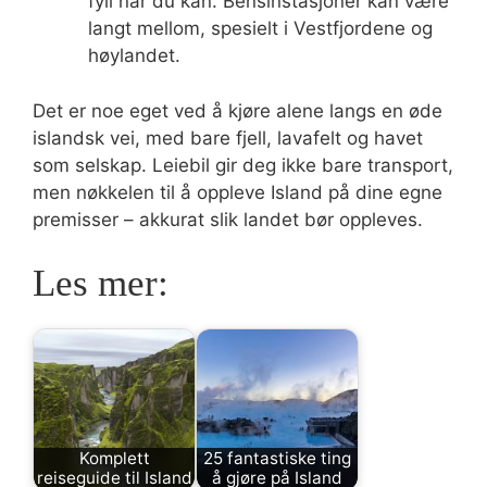
fyll når du kan. Bensinstasjoner kan være
langt mellom, spesielt i Vestfjordene og
høylandet.
Det er noe eget ved å kjøre alene langs en øde
islandsk vei, med bare fjell, lavafelt og havet
som selskap. Leiebil gir deg ikke bare transport,
men nøkkelen til å oppleve Island på dine egne
premisser – akkurat slik landet bør oppleves.
Les mer:
Komplett
25 fantastiske ting
reiseguide til Island
å gjøre på Island