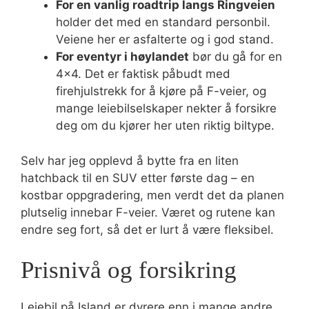
For en vanlig roadtrip langs Ringveien
holder det med en standard personbil.
Veiene her er asfalterte og i god stand.
For eventyr i høylandet
bør du gå for en
4×4. Det er faktisk påbudt med
firehjulstrekk for å kjøre på F-veier, og
mange leiebilselskaper nekter å forsikre
deg om du kjører her uten riktig biltype.
Selv har jeg opplevd å bytte fra en liten
hatchback til en SUV etter første dag – en
kostbar oppgradering, men verdt det da planen
plutselig innebar F-veier. Været og rutene kan
endre seg fort, så det er lurt å være fleksibel.
Prisnivå og forsikring
Leiebil på Island er dyrere enn i mange andre