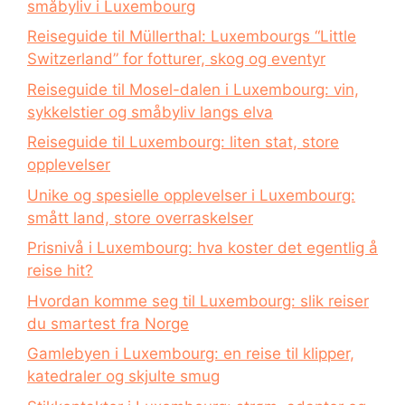
småbyliv i Luxembourg
Reiseguide til Müllerthal: Luxembourgs “Little
Switzerland” for fotturer, skog og eventyr
Reiseguide til Mosel-dalen i Luxembourg: vin,
sykkelstier og småbyliv langs elva
Reiseguide til Luxembourg: liten stat, store
opplevelser
Unike og spesielle opplevelser i Luxembourg:
smått land, store overraskelser
Prisnivå i Luxembourg: hva koster det egentlig å
reise hit?
Hvordan komme seg til Luxembourg: slik reiser
du smartest fra Norge
Gamlebyen i Luxembourg: en reise til klipper,
katedraler og skjulte smug