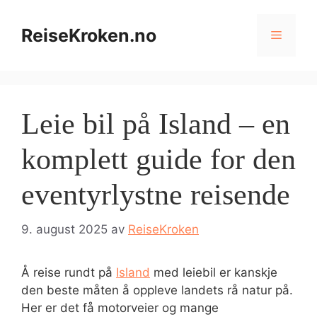
Hopp
til
ReiseKroken.no
Meny
innhold
Leie bil på Island – en
komplett guide for den
eventyrlystne reisende
9. august 2025
av
ReiseKroken
Å reise rundt på
Island
med leiebil er kanskje
den beste måten å oppleve landets rå natur på.
Her er det få motorveier og mange