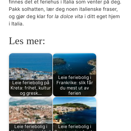
finnes det et feriehus i Italia som venter på deg.
Pakk solhatten, lær deg noen italienske fraser,
og gjør deg klar for
la dolce vita
i ditt eget hjem
i Italia.
Les mer:
Leie feriebolig i
Leie feriebolig på
Frankrike: slik får
Kreta: frihet, kultur
du mest ut av
og gresk…
ferien
Leie feriebolig i
Leie feriebolig i