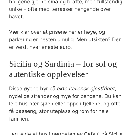
boligene gjerne små og bratte, men fullstendig
unike – ofte med terrasser hengende over
havet.
Vær klar over at prisene her er høye, og
parkering er nesten umulig. Men utsikten? Den
er verdt hver eneste euro.
Sicilia og Sardinia – for sol og
autentiske opplevelser
Disse øyene byr på
ekte italiensk gjestfrihet
,
nydelige strender og mye for pengene. Du kan
leie hus nær sjøen eller oppe i fjellene, og ofte
få basseng, stor uteplass og rom for hele
familien.
Jeg leide et hus i nærheten av Cefalù på Sicilia,