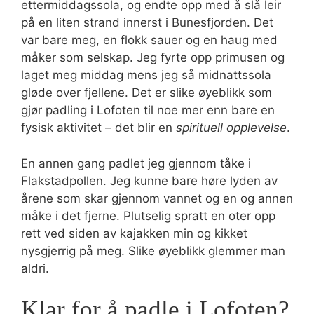
ettermiddagssola, og endte opp med å slå leir
på en liten strand innerst i Bunesfjorden. Det
var bare meg, en flokk sauer og en haug med
måker som selskap. Jeg fyrte opp primusen og
laget meg middag mens jeg så midnattssola
gløde over fjellene. Det er slike øyeblikk som
gjør padling i Lofoten til noe mer enn bare en
fysisk aktivitet – det blir en
spirituell opplevelse
.
En annen gang padlet jeg gjennom tåke i
Flakstadpollen. Jeg kunne bare høre lyden av
årene som skar gjennom vannet og en og annen
måke i det fjerne. Plutselig spratt en oter opp
rett ved siden av kajakken min og kikket
nysgjerrig på meg. Slike øyeblikk glemmer man
aldri.
Klar for å padle i Lofoten?