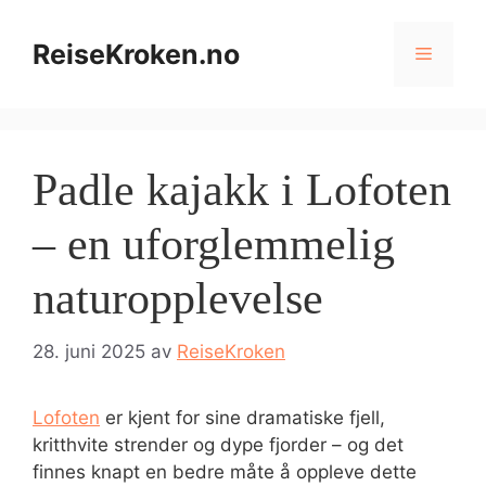
Hopp
til
ReiseKroken.no
Meny
innhold
Padle kajakk i Lofoten
– en uforglemmelig
naturopplevelse
28. juni 2025
av
ReiseKroken
Lofoten
er kjent for sine dramatiske fjell,
kritthvite strender og dype fjorder – og det
finnes knapt en bedre måte å oppleve dette