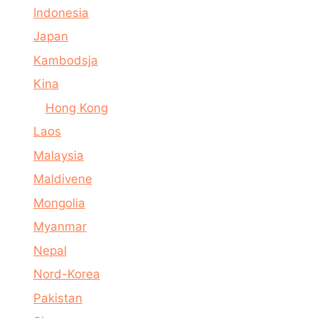
Indonesia
Japan
Kambodsja
Kina
Hong Kong
Laos
Malaysia
Maldivene
Mongolia
Myanmar
Nepal
Nord-Korea
Pakistan