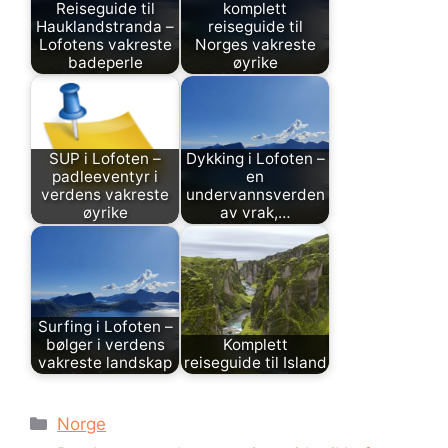
Reiseguide til
komplett
Hauklandstranda –
reiseguide til
Lofotens vakreste
Norges vakreste
badeperle
øyrike
SUP i Lofoten –
Dykking i Lofoten –
padleeventyr i
en
verdens vakreste
undervannsverden
øyrike
av vrak,…
Surfing i Lofoten –
bølger i verdens
Komplett
vakreste landskap
reiseguide til Island
Kategorier
Norge