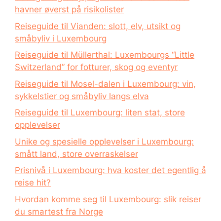
havner øverst på risikolister
Reiseguide til Vianden: slott, elv, utsikt og
småbyliv i Luxembourg
Reiseguide til Müllerthal: Luxembourgs “Little
Switzerland” for fotturer, skog og eventyr
Reiseguide til Mosel-dalen i Luxembourg: vin,
sykkelstier og småbyliv langs elva
Reiseguide til Luxembourg: liten stat, store
opplevelser
Unike og spesielle opplevelser i Luxembourg:
smått land, store overraskelser
Prisnivå i Luxembourg: hva koster det egentlig å
reise hit?
Hvordan komme seg til Luxembourg: slik reiser
du smartest fra Norge