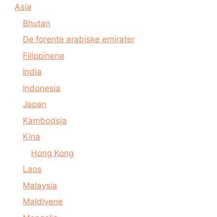
Asia
Bhutan
De forente arabiske emirater
Filippinene
India
Indonesia
Japan
Kambodsja
Kina
Hong Kong
Laos
Malaysia
Maldivene