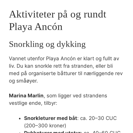
Aktiviteter på og rundt
Playa Ancón
Snorkling og dykking
Vannet utenfor Playa Ancón er klart og fullt av
liv. Du kan snorkle rett fra stranden, eller bli
med på organiserte båtturer til nærliggende rev
og småøyer.
Marina Marlin
, som ligger ved strandens
vestlige ende, tilbyr:
Snorkleturer med båt
: ca. 20–30 CUC
(200–300 kroner)
Dykketurer med utstyr
: ca. 40–60 CUC