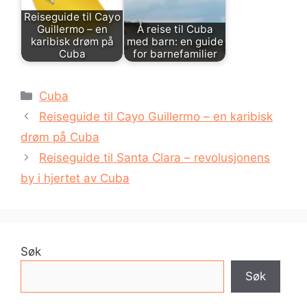
Reiseguide til Cayo
Guillermo – en
Å reise til Cuba
karibisk drøm på
med barn: en guide
Cuba
for barnefamilier
Kategorier
Cuba
Reiseguide til Cayo Guillermo – en karibisk
drøm på Cuba
Reiseguide til Santa Clara – revolusjonens
by i hjertet av Cuba
Søk
Søk