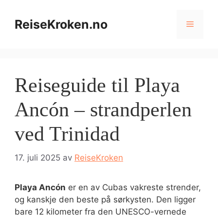
Hopp
til
ReiseKroken.no
Meny
innhold
Reiseguide til Playa
Ancón – strandperlen
ved Trinidad
17. juli 2025
av
ReiseKroken
Playa Ancón
er en av Cubas vakreste strender,
og kanskje den beste på sørkysten. Den ligger
bare 12 kilometer fra den UNESCO-vernede