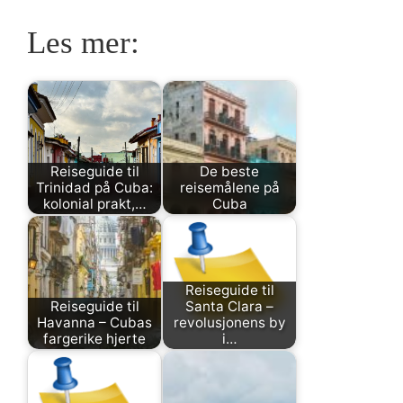
Les mer:
Reiseguide til
De beste
Trinidad på Cuba:
reisemålene på
kolonial prakt,…
Cuba
Reiseguide til
Reiseguide til
Santa Clara –
Havanna – Cubas
revolusjonens by
fargerike hjerte
i…