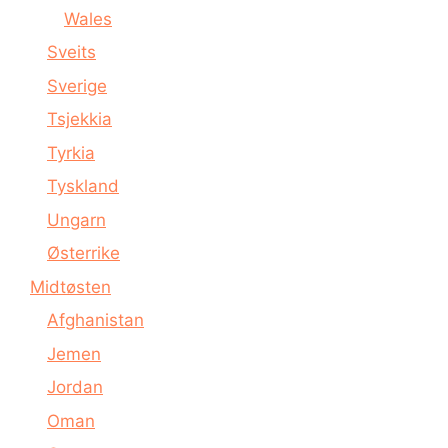
Wales
Sveits
Sverige
Tsjekkia
Tyrkia
Tyskland
Ungarn
Østerrike
Midtøsten
Afghanistan
Jemen
Jordan
Oman