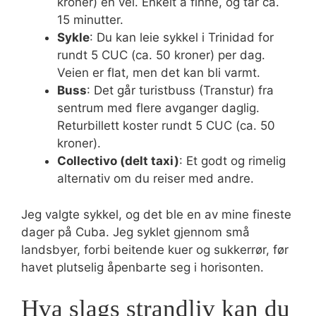
kroner) én vei. Enkelt å finne, og tar ca.
15 minutter.
Sykle
: Du kan leie sykkel i Trinidad for
rundt 5 CUC (ca. 50 kroner) per dag.
Veien er flat, men det kan bli varmt.
Buss
: Det går turistbuss (Transtur) fra
sentrum med flere avganger daglig.
Returbillett koster rundt 5 CUC (ca. 50
kroner).
Collectivo (delt taxi)
: Et godt og rimelig
alternativ om du reiser med andre.
Jeg valgte sykkel, og det ble en av mine fineste
dager på Cuba. Jeg syklet gjennom små
landsbyer, forbi beitende kuer og sukkerrør, før
havet plutselig åpenbarte seg i horisonten.
Hva slags strandliv kan du