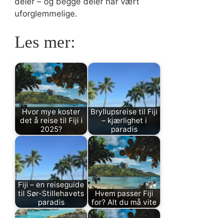
deler – og begge deler har vært
uforglemmelige.
Les mer:
Hvor mye koster
Bryllupsreise til Fiji
det å reise til Fiji i
– kjærlighet i
2025?
paradis
Fiji – en reiseguide
til Sør-Stillehavets
Hvem passer Fiji
paradis
for? Alt du må vite