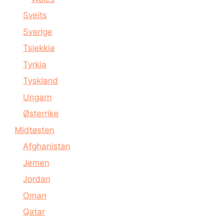
Sveits
Sverige
Tsjekkia
Tyrkia
Tyskland
Ungarn
Østerrike
Midtøsten
Afghanistan
Jemen
Jordan
Oman
Qatar