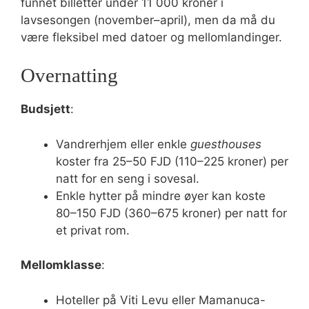
funnet billetter under 11 000 kroner i
lavsesongen (november–april), men da må du
være fleksibel med datoer og mellomlandinger.
Overnatting
Budsjett
:
Vandrerhjem eller enkle
guesthouses
koster fra 25–50 FJD (110–225 kroner) per
natt for en seng i sovesal.
Enkle hytter på mindre øyer kan koste
80–150 FJD (360–675 kroner) per natt for
et privat rom.
Mellomklasse
:
Hoteller på Viti Levu eller Mamanuca-