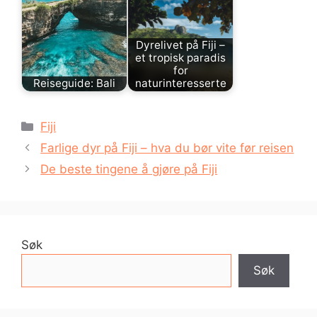
Dyrelivet på Fiji –
et tropisk paradis
for
Reiseguide: Bali
naturinteresserte
Kategorier
Fiji
Farlige dyr på Fiji – hva du bør vite før reisen
De beste tingene å gjøre på Fiji
Søk
Søk