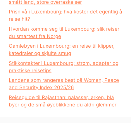
smått land, store overraskelser
Prisnivå i Luxembourg: hva koster det egentlig å
reise hit?
Hvordan komme seg til Luxembourg: slik reiser
du smartest fra Norge
Gamlebyen i Luxembourg: en reise til klipper,
katedraler og skjulte smug
Stikkontakter i Luxembourg: strøm, adapter og
praktiske reisetips
Landene som rangeres best på Women, Peace
and Security Index 2025/26
Reiseguide til Rajasthan: palasser, ørken, blå
byer og de små øyeblikkene du aldri glemmer