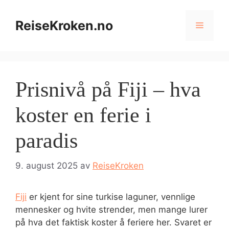
Hopp
til
ReiseKroken.no
Meny
innhold
Prisnivå på Fiji – hva
koster en ferie i
paradis
9. august 2025
av
ReiseKroken
Fiji
er kjent for sine turkise laguner, vennlige
mennesker og hvite strender, men mange lurer
på hva det faktisk koster å feriere her. Svaret er