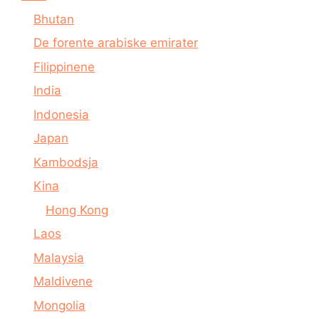
Bhutan
De forente arabiske emirater
Filippinene
India
Indonesia
Japan
Kambodsja
Kina
Hong Kong
Laos
Malaysia
Maldivene
Mongolia