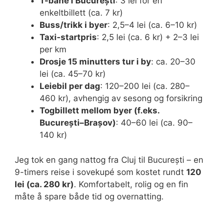
T-bane i București
: 3 lei for en
enkeltbillett (ca. 7 kr)
Buss/trikk i byer
: 2,5–4 lei (ca. 6–10 kr)
Taxi-startpris
: 2,5 lei (ca. 6 kr) + 2–3 lei
per km
Drosje 15 minutters tur i by
: ca. 20–30
lei (ca. 45–70 kr)
Leiebil per dag
: 120–200 lei (ca. 280–
460 kr), avhengig av sesong og forsikring
Togbillett mellom byer (f.eks.
București–Brașov)
: 40–60 lei (ca. 90–
140 kr)
Jeg tok en gang nattog fra Cluj til București – en
9-timers reise i sovekupé som kostet rundt
120
lei (ca. 280 kr)
. Komfortabelt, rolig og en fin
måte å spare både tid og overnatting.