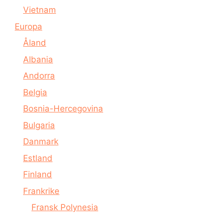
Vietnam
Europa
Åland
Albania
Andorra
Belgia
Bosnia-Hercegovina
Bulgaria
Danmark
Estland
Finland
Frankrike
Fransk Polynesia