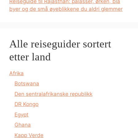
Reiseguide til Rajasthan: palasser, ørken, blå
byer og de små øyeblikkene du aldri glemmer
Alle reiseguider sortert
etter land
Afrika
Botswana
Den sentralafrikanske republikk
DR Kongo
Egypt
Ghana
Kapp Verde