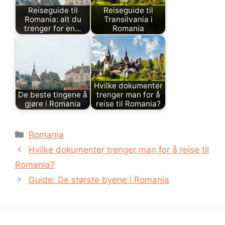
Reiseguide til
Reiseguide til
Romania: alt du
Transilvania i
trenger for en…
Romania
Hvilke dokumenter
De beste tingene å
trenger man for å
gjøre i Romania
reise til Romania?
Kategorier
Romania
Hvilke dokumenter trenger man for å reise til
Romania?
Guide: De største byene i Romania