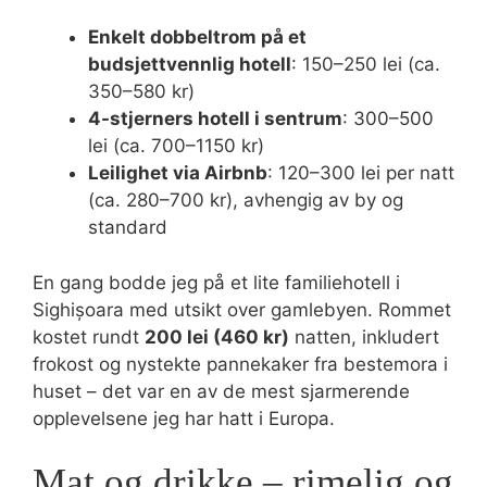
Enkelt dobbeltrom på et
budsjettvennlig hotell
: 150–250 lei (ca.
350–580 kr)
4-stjerners hotell i sentrum
: 300–500
lei (ca. 700–1150 kr)
Leilighet via Airbnb
: 120–300 lei per natt
(ca. 280–700 kr), avhengig av by og
standard
En gang bodde jeg på et lite familiehotell i
Sighișoara med utsikt over gamlebyen. Rommet
kostet rundt
200 lei (460 kr)
natten, inkludert
frokost og nystekte pannekaker fra bestemora i
huset – det var en av de mest sjarmerende
opplevelsene jeg har hatt i Europa.
Mat og drikke – rimelig og