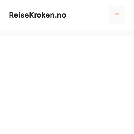
Hopp
til
ReiseKroken.no
Meny
innhold