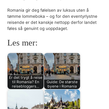
Romania gir deg følelsen av luksus uten å
tømme lommeboka – og for den eventyrlystne
reisende er det kanskje nettopp derfor landet
føles så genuint og uoppdaget.
Les mer:
Er det trygt å reise
til Romania? En
Guide: De største
reisebloggers…
byene i Romania