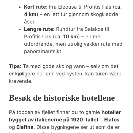
Kort rute:
Fra Eleousa til Profitis Ilias (ca.
4 km
) – en lett tur gjennom skogkledde
åser.
Lengre rute:
Rundtur fra Salakos til
Profitis Ilias (ca.
10 km
) – en mer
utfordrende, men utrolig vakker rute med
panoramautsikt.
Tips:
Ta med gode sko og vann – selv om det
er kjøligere her enn ved kysten, kan turen være
krevende.
Besøk de historiske hotellene
På toppen av fjellet finner du to gamle
hoteller
bygget av italienerne på 1920-tallet
–
Elafos
og
Elafina
. Disse bygningene ser ut som de er