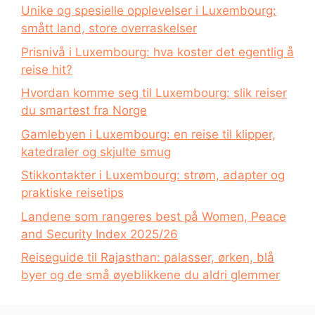
Unike og spesielle opplevelser i Luxembourg:
smått land, store overraskelser
Prisnivå i Luxembourg: hva koster det egentlig å
reise hit?
Hvordan komme seg til Luxembourg: slik reiser
du smartest fra Norge
Gamlebyen i Luxembourg: en reise til klipper,
katedraler og skjulte smug
Stikkontakter i Luxembourg: strøm, adapter og
praktiske reisetips
Landene som rangeres best på Women, Peace
and Security Index 2025/26
Reiseguide til Rajasthan: palasser, ørken, blå
byer og de små øyeblikkene du aldri glemmer