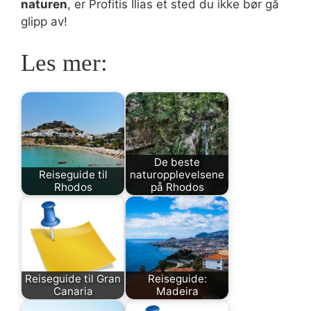
naturen
, er Profitis Ilias et sted du ikke bør gå
glipp av!
Les mer:
De beste
Reiseguide til
naturopplevelsene
Rhodos
på Rhodos
Reiseguide til Gran
Reiseguide:
Canaria
Madeira