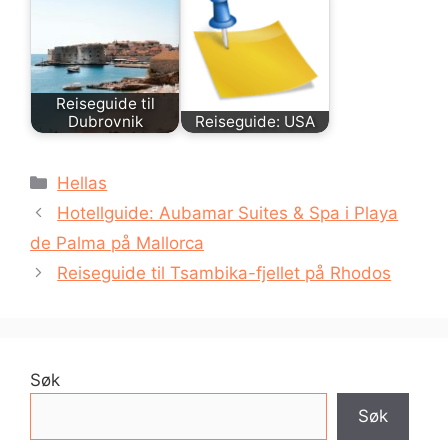
Reiseguide til
Dubrovnik
Reiseguide: USA
Kategorier
Hellas
Hotellguide: Aubamar Suites & Spa i Playa
de Palma på Mallorca
Reiseguide til Tsambika-fjellet på Rhodos
Søk
Søk