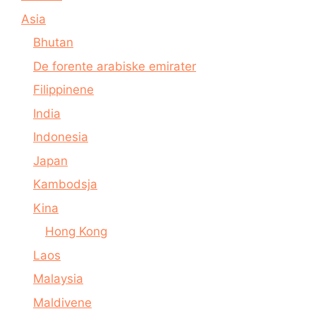
Asia
Bhutan
De forente arabiske emirater
Filippinene
India
Indonesia
Japan
Kambodsja
Kina
Hong Kong
Laos
Malaysia
Maldivene