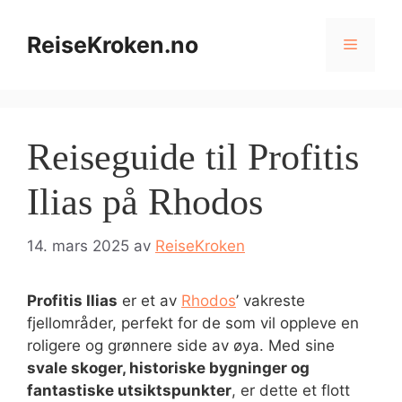
Hopp
til
ReiseKroken.no
Meny
innhold
Reiseguide til Profitis
Ilias på Rhodos
14. mars 2025
av
ReiseKroken
Profitis Ilias
er et av
Rhodos
’ vakreste
fjellområder, perfekt for de som vil oppleve en
roligere og grønnere side av øya. Med sine
svale skoger, historiske bygninger og
fantastiske utsiktspunkter
, er dette et flott