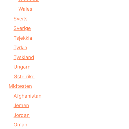
Wales
Sveits
Sverige
Tsjekkia
Tyrkia
Tyskland
Ungarn
Østerrike
Midtøsten
Afghanistan
Jemen
Jordan
Oman