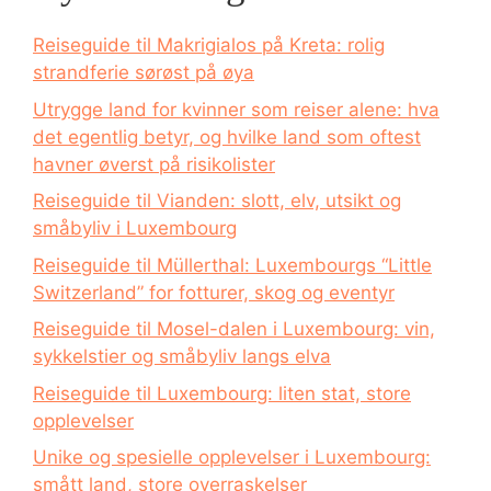
Reiseguide til Makrigialos på Kreta: rolig
strandferie sørøst på øya
Utrygge land for kvinner som reiser alene: hva
det egentlig betyr, og hvilke land som oftest
havner øverst på risikolister
Reiseguide til Vianden: slott, elv, utsikt og
småbyliv i Luxembourg
Reiseguide til Müllerthal: Luxembourgs “Little
Switzerland” for fotturer, skog og eventyr
Reiseguide til Mosel-dalen i Luxembourg: vin,
sykkelstier og småbyliv langs elva
Reiseguide til Luxembourg: liten stat, store
opplevelser
Unike og spesielle opplevelser i Luxembourg:
smått land, store overraskelser