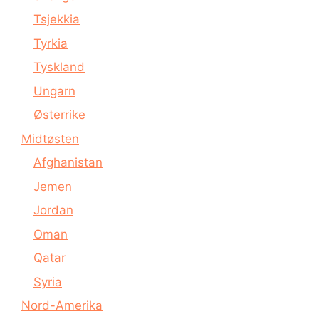
Tsjekkia
Tyrkia
Tyskland
Ungarn
Østerrike
Midtøsten
Afghanistan
Jemen
Jordan
Oman
Qatar
Syria
Nord-Amerika