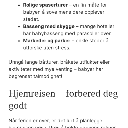
Rolige spaserturer
– en fin måte for
babyen å sove mens dere opplever
stedet.
Basseng med skygge
– mange hoteller
har babybasseng med parasoller over.
Markeder og parker
– enkle steder å
utforske uten stress.
Unngå lange båtturer, bråkete utflukter eller
aktiviteter med mye venting – babyer har
begrenset tålmodighet!
Hjemreisen – forbered deg
godt
Når ferien er over, er det lurt å planlegge
hjemreisen nøye. Prøv å holde babyens rutiner