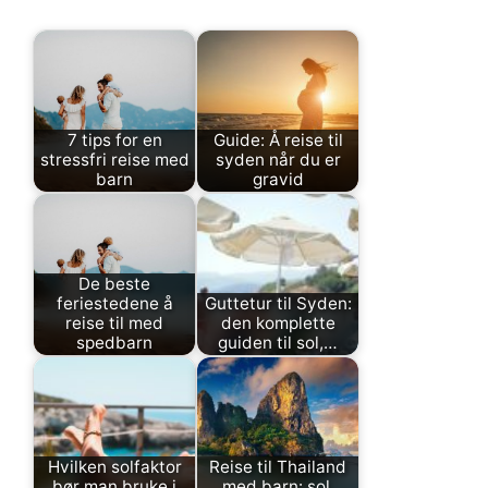
7 tips for en
Guide: Å reise til
stressfri reise med
syden når du er
barn
gravid
De beste
feriestedene å
Guttetur til Syden:
reise til med
den komplette
spedbarn
guiden til sol,…
Hvilken solfaktor
Reise til Thailand
bør man bruke i
med barn: sol,