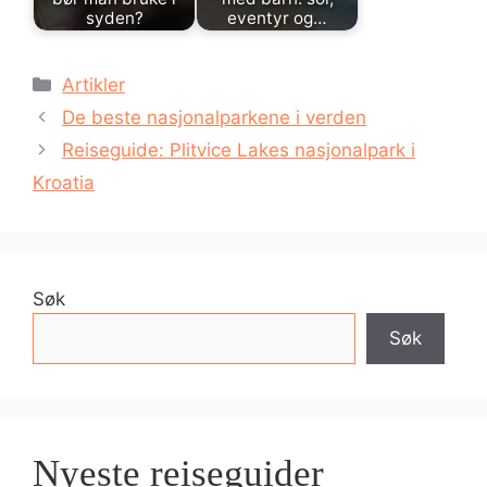
syden?
eventyr og…
Kategorier
Artikler
De beste nasjonalparkene i verden
Reiseguide: Plitvice Lakes nasjonalpark i
Kroatia
Søk
Søk
Nyeste reiseguider