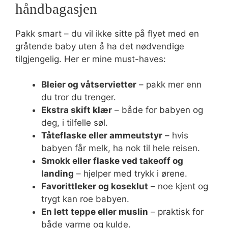
håndbagasjen
Pakk smart – du vil ikke sitte på flyet med en
gråtende baby uten å ha det nødvendige
tilgjengelig. Her er mine must-haves:
Bleier og våtservietter
– pakk mer enn
du tror du trenger.
Ekstra skift klær
– både for babyen og
deg, i tilfelle søl.
Tåteflaske eller ammeutstyr
– hvis
babyen får melk, ha nok til hele reisen.
Smokk eller flaske ved takeoff og
landing
– hjelper med trykk i ørene.
Favorittleker og koseklut
– noe kjent og
trygt kan roe babyen.
En lett teppe eller muslin
– praktisk for
både varme og kulde.