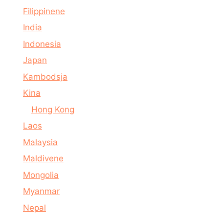
Filippinene
India
Indonesia
Japan
Kambodsja
Kina
Hong Kong
Laos
Malaysia
Maldivene
Mongolia
Myanmar
Nepal