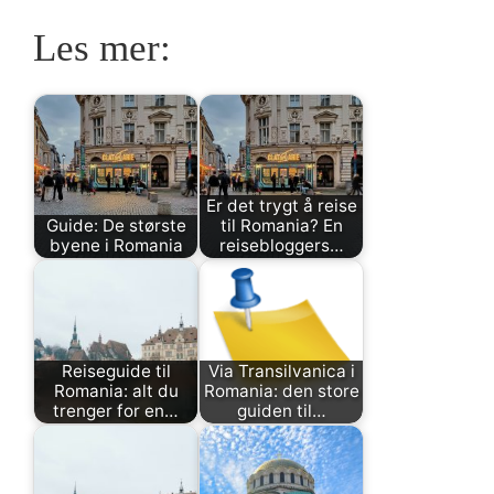
Les mer:
Er det trygt å reise
Guide: De største
til Romania? En
byene i Romania
reisebloggers…
Reiseguide til
Via Transilvanica i
Romania: alt du
Romania: den store
trenger for en…
guiden til…