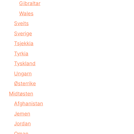
Gibraltar
Wales
Sveits
Sverige
Tsjekkia
Tyrkia
Tyskland
Ungarn
Østerrike
Midtøsten
Afghanistan
Jemen
Jordan
Oman