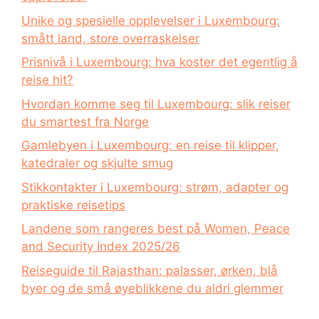
Unike og spesielle opplevelser i Luxembourg:
smått land, store overraskelser
Prisnivå i Luxembourg: hva koster det egentlig å
reise hit?
Hvordan komme seg til Luxembourg: slik reiser
du smartest fra Norge
Gamlebyen i Luxembourg: en reise til klipper,
katedraler og skjulte smug
Stikkontakter i Luxembourg: strøm, adapter og
praktiske reisetips
Landene som rangeres best på Women, Peace
and Security Index 2025/26
Reiseguide til Rajasthan: palasser, ørken, blå
byer og de små øyeblikkene du aldri glemmer