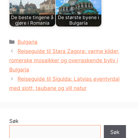
De beste tingene å
De største byene i
gjøre i Romania
Bulgaria
Kategorier
Bulgaria
Reiseguide til Stara Zagora: varme kilder,
romerske mosaikker og overraskende byliv i
Bulgaria
Reiseguide til Sigulda: Latvias eventyrdal
med slott, taubane og vill natur
Søk
Søk