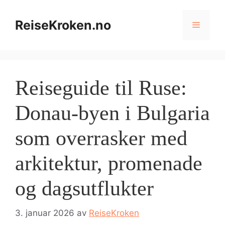
Hopp
til
ReiseKroken.no
Meny
innhold
Reiseguide til Ruse:
Donau-byen i Bulgaria
som overrasker med
arkitektur, promenade
og dagsutflukter
3. januar 2026
av
ReiseKroken