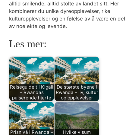
alltid smilende, alltid stolte av landet sitt. Her
kombinerer du unike dyreopplevelser, rike
kulturopplevelser og en følelse av å være en del
av noe ekte og levende.
Les mer:
Reiseguide til Kigali
De største byene i
– Rwandas
Rwanda – liv, kultur
pulserende hjerte
og opplevelser
Prisnivå i Rwanda –
Hvilke visum