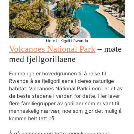
Hotell i Kigali i Rwanda
Volcanoes National Park
– møte
med fjellgorillaene
For mange er hovedgrunnen til å reise til
Rwanda å se fjellgorillaene i deres naturlige
habitat. Volcanoes National Park i nord er et av
de beste stedene i verden for dette. Her lever
flere familiegrupper av gorillaer som er vant til
menneskelig nærvær, noe som gjør det mulig å
komme helt tett på.
Å gå gjennom den tette regnskogen mens