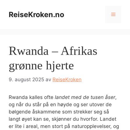
Hopp
til
ReiseKroken.no
Meny
innhold
Rwanda – Afrikas
grønne hjerte
9. august 2025
av
ReiseKroken
Rwanda kalles ofte
landet med de tusen åser
,
og når du står på en høyde og ser utover de
bølgende åskammene som strekker seg så
langt øyet kan se, skjønner du hvorfor. Landet
er lite i areal, men stort på naturopplevelser, og