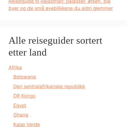
Reiseguide til Rajasthan: palasser, ørken, blå
byer og de små øyeblikkene du aldri glemmer
Alle reiseguider sortert
etter land
Afrika
Botswana
Den sentralafrikanske republikk
DR Kongo
Egypt
Ghana
Kapp Verde