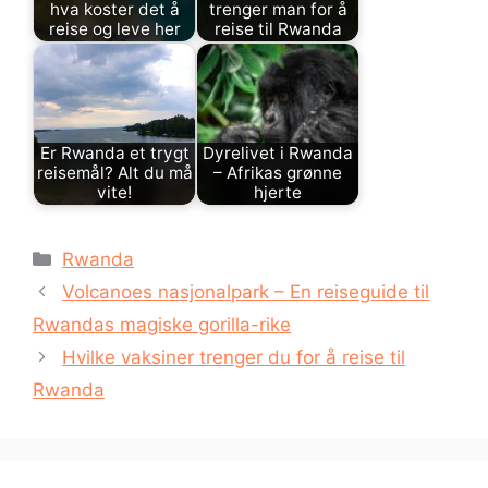
hva koster det å
trenger man for å
reise og leve her
reise til Rwanda
Er Rwanda et trygt
Dyrelivet i Rwanda
reisemål? Alt du må
– Afrikas grønne
vite!
hjerte
Kategorier
Rwanda
Volcanoes nasjonalpark – En reiseguide til
Rwandas magiske gorilla-rike
Hvilke vaksiner trenger du for å reise til
Rwanda