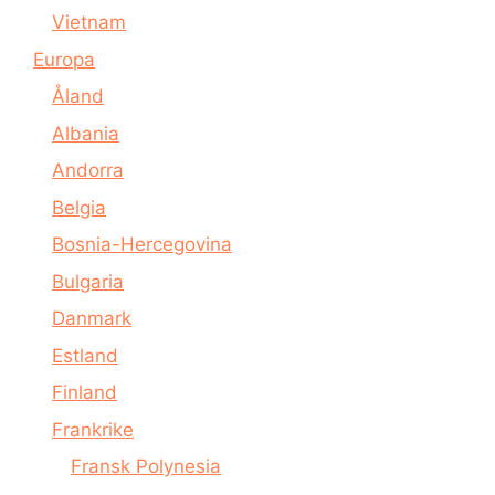
Vietnam
Europa
Åland
Albania
Andorra
Belgia
Bosnia-Hercegovina
Bulgaria
Danmark
Estland
Finland
Frankrike
Fransk Polynesia