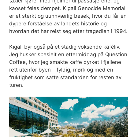
taxier kjører med hjelmer til passasjerene, og
kaoset føles dempet. Kigali Genocide Memorial
er et sterkt og uunnværlig besøk, hvor du får en
dypere forståelse av landets historie og
hvordan det har reist seg etter tragedien i 1994.
Kigali byr også på et stadig voksende kaféliv.
Jeg husker spesielt en ettermiddag på Question
Coffee, hvor jeg smakte kaffe dyrket i fjellene
rett utenfor byen – fyldig, mørk og med en
fruktighet som satte standarden for resten av
turen.