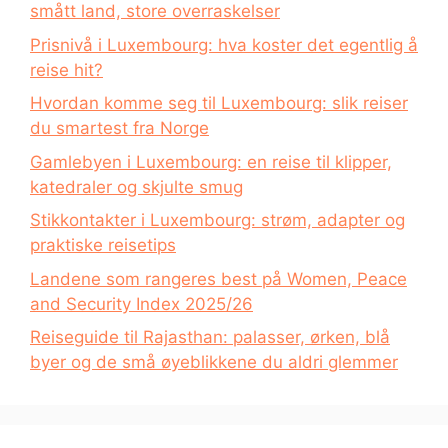
smått land, store overraskelser
Prisnivå i Luxembourg: hva koster det egentlig å
reise hit?
Hvordan komme seg til Luxembourg: slik reiser
du smartest fra Norge
Gamlebyen i Luxembourg: en reise til klipper,
katedraler og skjulte smug
Stikkontakter i Luxembourg: strøm, adapter og
praktiske reisetips
Landene som rangeres best på Women, Peace
and Security Index 2025/26
Reiseguide til Rajasthan: palasser, ørken, blå
byer og de små øyeblikkene du aldri glemmer