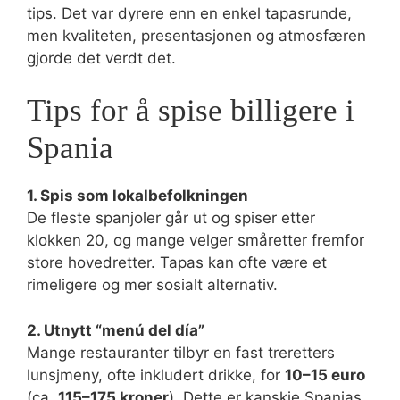
tips. Det var dyrere enn en enkel tapasrunde,
men kvaliteten, presentasjonen og atmosfæren
gjorde det verdt det.
Tips for å spise billigere i
Spania
1. Spis som lokalbefolkningen
De fleste spanjoler går ut og spiser etter
klokken 20, og mange velger småretter fremfor
store hovedretter. Tapas kan ofte være et
rimeligere og mer sosialt alternativ.
2. Utnytt “menú del día”
Mange restauranter tilbyr en fast treretters
lunsjmeny, ofte inkludert drikke, for
10–15 euro
(ca.
115–175 kroner
). Dette er kanskje Spanias