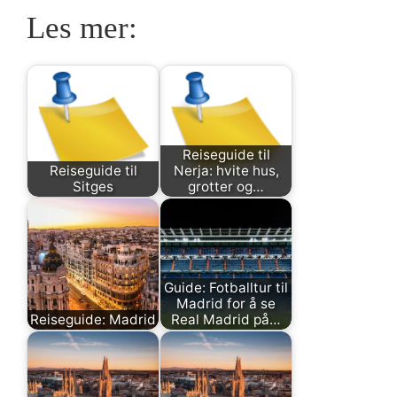
Les mer:
Reiseguide til
Reiseguide til
Nerja: hvite hus,
Sitges
grotter og…
Guide: Fotballtur til
Madrid for å se
Reiseguide: Madrid
Real Madrid på…