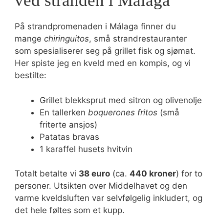
ved stranden i Málaga
På strandpromenaden i Málaga finner du
mange
chiringuitos
, små strandrestauranter
som spesialiserer seg på grillet fisk og sjømat.
Her spiste jeg en kveld med en kompis, og vi
bestilte:
Grillet blekksprut med sitron og olivenolje
En tallerken
boquerones fritos
(små
friterte ansjos)
Patatas bravas
1 karaffel husets hvitvin
Totalt betalte vi
38 euro
(ca.
440 kroner
) for to
personer. Utsikten over Middelhavet og den
varme kveldsluften var selvfølgelig inkludert, og
det hele føltes som et kupp.