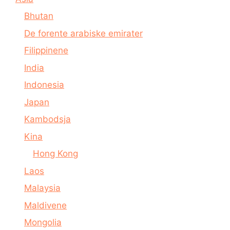
Bhutan
De forente arabiske emirater
Filippinene
India
Indonesia
Japan
Kambodsja
Kina
Hong Kong
Laos
Malaysia
Maldivene
Mongolia