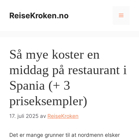
Hopp
til
ReiseKroken.no
Meny
innhold
Så mye koster en
middag på restaurant i
Spania (+ 3
priseksempler)
17. juli 2025
av
ReiseKroken
Det er mange grunner til at nordmenn elsker