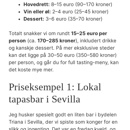
Hovedrett:
8–15 euro (90–170 kroner)
Vin eller øl:
2–4 euro (25–45 kroner)
Dessert:
3–6 euro (35–70 kroner)
Totalt snakker vi om rundt
15–25 euro per
person
(ca.
170–285 kroner
), inkludert drikke
og kanskje dessert. På mer eksklusive steder
kan det ligge på 30–50 euro (350–580 kroner)
per person, og går du for full tasting-meny, kan
det koste mye mer.
Priseksempel 1: Lokal
tapasbar i Sevilla
Jeg husker spesielt godt en liten bar i bydelen
Triana i Sevilla, der vi spiste som konger for en
slikk og ingenting. Det var en fredag kveld, og