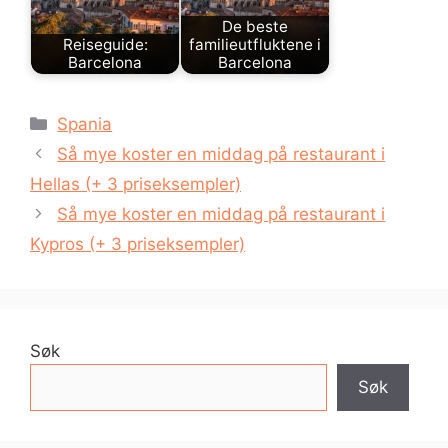
De beste
Reiseguide:
familieutfluktene i
Barcelona
Barcelona
Kategorier
Spania
Så mye koster en middag på restaurant i
Hellas (+ 3 priseksempler)
Så mye koster en middag på restaurant i
Kypros (+ 3 priseksempler)
Søk
Søk