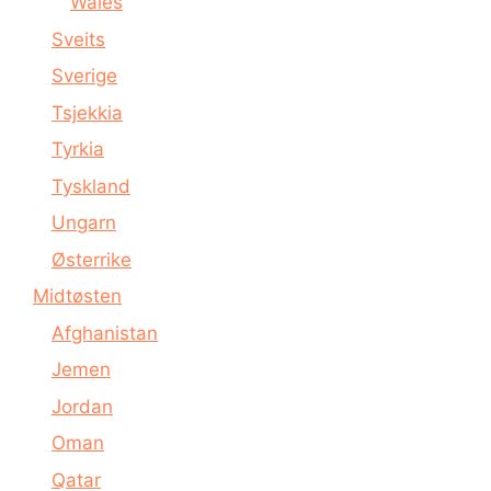
Wales
Sveits
Sverige
Tsjekkia
Tyrkia
Tyskland
Ungarn
Østerrike
Midtøsten
Afghanistan
Jemen
Jordan
Oman
Qatar