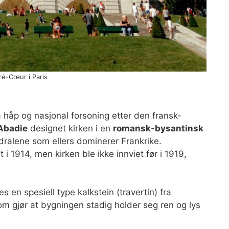
ré-Cœur i Paris
håp og nasjonal forsoning etter den fransk-
Abadie
designet kirken i en
romansk-bysantinsk
edralene som ellers dominerer Frankrike.
 i 1914, men kirken ble ikke innviet før i 1919,
 en spesiell type kalkstein (travertin) fra
om gjør at bygningen stadig holder seg ren og lys