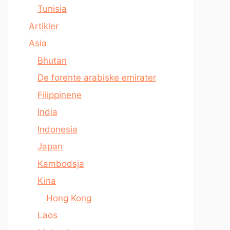
Tunisia
Artikler
Asia
Bhutan
De forente arabiske emirater
Filippinene
India
Indonesia
Japan
Kambodsja
Kina
Hong Kong
Laos