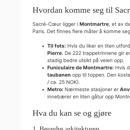
Hvordan komme seg til Sac
Sacré-Cœur ligger i
Montmartre
, et av 
Paris. Det finnes flere måter å komme seg
Til fots:
Hvis du liker en liten utfor
Pierre
. De 222 trappetrinnene gir e
stadig bedre utsikt på veien opp.
Funiculaire de Montmartre:
Hvis d
taubanen
opp til toppen. Den kost
/ ca. 25 NOK).
Metro:
Nærmeste stasjoner er
Anve
innebærer en liten gåtur opp Montm
Hva du kan se og gjøre
1. Beundre arkitekturen