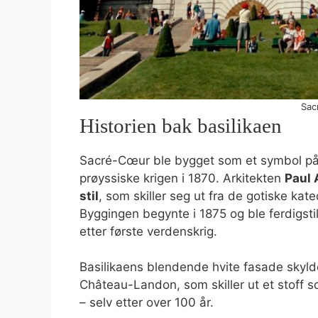
Sac
Historien bak basilikaen
Sacré-Cœur ble bygget som et symbol på 
prøyssiske krigen i 1870. Arkitekten
Paul 
stil
, som skiller seg ut fra de gotiske kat
Byggingen begynte i 1875 og ble ferdigstilt
etter første verdenskrig.
Basilikaens blendende hvite fasade skyldes
Château-Landon, som skiller ut et stoff s
– selv etter over 100 år.