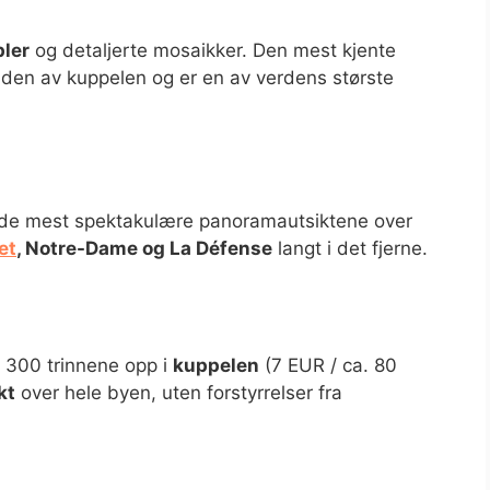
ler
og detaljerte mosaikker. Den mest kjente
siden av kuppelen og er en av verdens største
v de mest spektakulære panoramautsiktene over
et
, Notre-Dame og La Défense
langt i det fjerne.
e 300 trinnene opp i
kuppelen
(7 EUR / ca. 80
kt
over hele byen, uten forstyrrelser fra