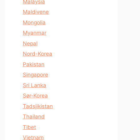
Malaysia
Maldivene
Mongolia
Myanmar
Nepal
Nord-Korea
Pakistan
Singapore
Sri Lanka
Sør-Korea
Tadsjikistan
Thailand
Tibet
Vietnam