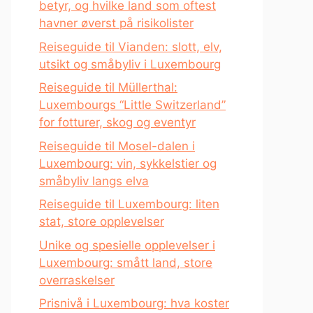
betyr, og hvilke land som oftest
havner øverst på risikolister
Reiseguide til Vianden: slott, elv,
utsikt og småbyliv i Luxembourg
Reiseguide til Müllerthal:
Luxembourgs “Little Switzerland”
for fotturer, skog og eventyr
Reiseguide til Mosel-dalen i
Luxembourg: vin, sykkelstier og
småbyliv langs elva
Reiseguide til Luxembourg: liten
stat, store opplevelser
Unike og spesielle opplevelser i
Luxembourg: smått land, store
overraskelser
Prisnivå i Luxembourg: hva koster