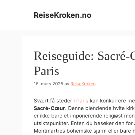
Hopp
til
ReiseKroken.no
innhold
Reiseguide: Sacré-
Paris
16. mars 2025
av
ReiseKroken
Svært få steder i
Paris
kan konkurrere med
Sacré-Cœur
. Denne blendende hvite kir
er ikke bare et imponerende religiøst m
utsiktspunkter. Enten du besøker den for 
Montmartres bohemske sjarm eller bare ny