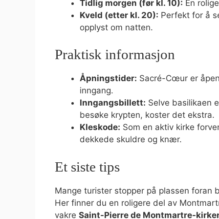
Tidlig morgen (før kl. 10):
En rolige
Kveld (etter kl. 20):
Perfekt for å 
opplyst om natten.
Praktisk informasjon
Åpningstider:
Sacré-Cœur er åpen
inngang.
Inngangsbillett:
Selve basilikaen er
besøke krypten, koster det ekstra.
Kleskode:
Som en aktiv kirke forve
dekkede skuldre og knær.
Et siste tips
Mange turister stopper på plassen foran 
Her finner du en roligere del av Montmar
vakre
Saint-Pierre de Montmartre-kirke