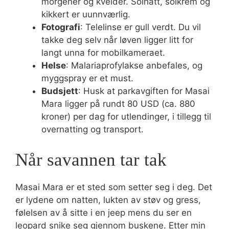
morgener og kvelder. Solhatt, solkrem og
kikkert er uunnværlig.
Fotografi
: Telelinse er gull verdt. Du vil
takke deg selv når løven ligger litt for
langt unna for mobilkameraet.
Helse
: Malariaprofylakse anbefales, og
myggspray er et must.
Budsjett
: Husk at parkavgiften for Masai
Mara ligger på rundt 80 USD (ca. 880
kroner) per dag for utlendinger, i tillegg til
overnatting og transport.
Når savannen tar tak
Masai Mara er et sted som setter seg i deg. Det
er lydene om natten, lukten av støv og gress,
følelsen av å sitte i en jeep mens du ser en
leopard snike seg gjennom buskene. Etter min