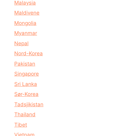
Malaysia
Maldivene
Mongolia
Myanmar
Nepal
Nord-Korea
Pakistan
Singapore
Sri Lanka
Sør-Korea
Tadsjikistan
Thailand
Tibet
Vietnam