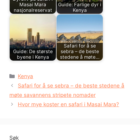
Masai Mara
Guide: Farlige dyr i
nasjonalreservat
Kenya
Safari for å se
Guide: De største
sebra – de beste
byene i Kenya
stedene å møte…
Kategorier
Kenya
Safari for å se sebra – de beste stedene å
møte savannens stripete nomader
Hvor mye koster en safari i Masai Mara?
Søk