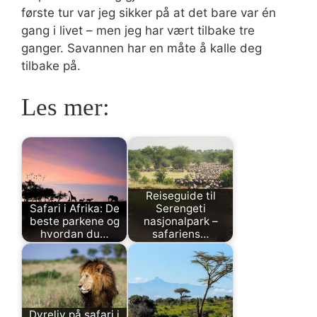
første tur var jeg sikker på at det bare var én
gang i livet – men jeg har vært tilbake tre
ganger. Savannen har en måte å kalle deg
tilbake på.
Les mer:
Reiseguide til
Safari i Afrika: De
Serengeti
beste parkene og
nasjonalpark –
hvordan du…
safariens…
Dyreliv på safari i