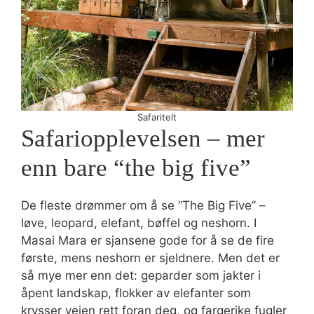
Safaritelt
Safariopplevelsen – mer
enn bare “the big five”
De fleste drømmer om å se “The Big Five” –
løve, leopard, elefant, bøffel og neshorn. I
Masai Mara er sjansene gode for å se de fire
første, mens neshorn er sjeldnere. Men det er
så mye mer enn det: geparder som jakter i
åpent landskap, flokker av elefanter som
krysser veien rett foran deg, og fargerike fugler