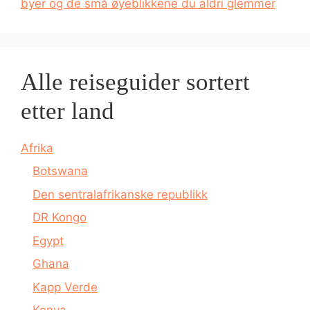
byer og de små øyeblikkene du aldri glemmer
Alle reiseguider sortert
etter land
Afrika
Botswana
Den sentralafrikanske republikk
DR Kongo
Egypt
Ghana
Kapp Verde