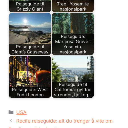
Reiseguide til
Tree i Yosemite
Grizzly Giant
nasjonalpark
Reiseguide:
Mariposa Grove i
Reiseguide til
Yosemite
Giant’s Causeway
nasjonalpark
Reiseguide til
Reiseguide: West
California: gyldne
End i London
strender, fjell og…
Kategorier
USA
Recife reiseguide: alt du trenger å vite om