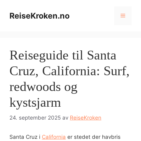
Hopp
til
ReiseKroken.no
Meny
innhold
Reiseguide til Santa
Cruz, California: Surf,
redwoods og
kystsjarm
24. september 2025
av
ReiseKroken
Santa Cruz i
California
er stedet der havbris