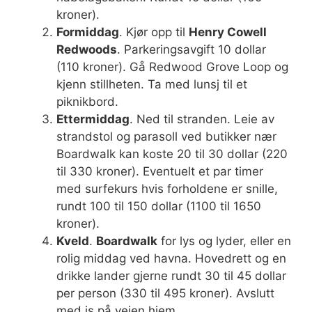
kroner).
Formiddag
. Kjør opp til
Henry Cowell
Redwoods
. Parkeringsavgift 10 dollar
(110 kroner). Gå Redwood Grove Loop og
kjenn stillheten. Ta med lunsj til et
piknikbord.
Ettermiddag
. Ned til stranden. Leie av
strandstol og parasoll ved butikker nær
Boardwalk kan koste 20 til 30 dollar (220
til 330 kroner). Eventuelt et par timer
med surfekurs hvis forholdene er snille,
rundt 100 til 150 dollar (1100 til 1650
kroner).
Kveld
.
Boardwalk
for lys og lyder, eller en
rolig middag ved havna. Hovedrett og en
drikke lander gjerne rundt 30 til 45 dollar
per person (330 til 495 kroner). Avslutt
med is på veien hjem.