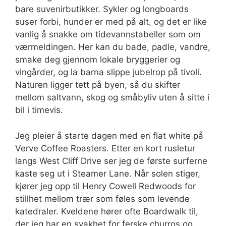
bare suvenirbutikker. Sykler og longboards
suser forbi, hunder er med på alt, og det er like
vanlig å snakke om tidevannstabeller som om
værmeldingen. Her kan du bade, padle, vandre,
smake deg gjennom lokale bryggerier og
vingårder, og la barna slippe jubelrop på tivoli.
Naturen ligger tett på byen, så du skifter
mellom saltvann, skog og småbyliv uten å sitte i
bil i timevis.
Jeg pleier å starte dagen med en flat white på
Verve Coffee Roasters. Etter en kort rusletur
langs West Cliff Drive ser jeg de første surferne
kaste seg ut i Steamer Lane. Når solen stiger,
kjører jeg opp til Henry Cowell Redwoods for
stillhet mellom trær som føles som levende
katedraler. Kveldene hører ofte Boardwalk til,
der jeg har en svakhet for ferske churros og