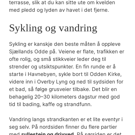
terrasse, slik at du kan sitte ute om kvelden
med pledd og lyden av havet i det fjerne.
Sykling og vandring
Sykling er kanskje den beste måten å oppleve
Sjællands Odde på. Veiene er flate, trafikken er
ofte rolig, og små stikkveier leder deg til
strender og utsiktspunkter. En fin runde er å
starte i Havnebyen, sykle bort til Odden Kirke,
videre inn i Overby Lyng og ned til sydsiden for
et bad, så følge grusveier tilbake. Det blir en
behagelig 20–30 kilometers dagstur med god
tid til bading, kaffe og strandfunn.
Vandring langs strandkanten er et lite eventyr i
seg selv. På nordsiden finner du flere partier
med
rullestein og drivved
. På sørsiden er det