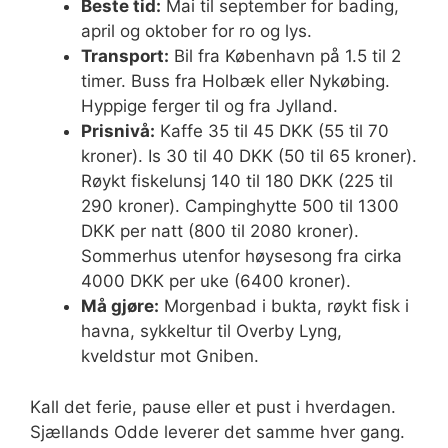
Beste tid:
Mai til september for bading,
april og oktober for ro og lys.
Transport:
Bil fra København på 1.5 til 2
timer. Buss fra Holbæk eller Nykøbing.
Hyppige ferger til og fra Jylland.
Prisnivå:
Kaffe 35 til 45 DKK (55 til 70
kroner). Is 30 til 40 DKK (50 til 65 kroner).
Røykt fiskelunsj 140 til 180 DKK (225 til
290 kroner). Campinghytte 500 til 1300
DKK per natt (800 til 2080 kroner).
Sommerhus utenfor høysesong fra cirka
4000 DKK per uke (6400 kroner).
Må gjøre:
Morgenbad i bukta, røykt fisk i
havna, sykkeltur til Overby Lyng,
kveldstur mot Gniben.
Kall det ferie, pause eller et pust i hverdagen.
Sjællands Odde leverer det samme hver gang.