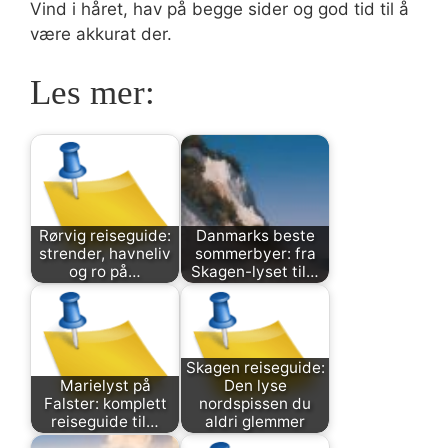
Vind i håret, hav på begge sider og god tid til å
være akkurat der.
Les mer:
Rørvig reiseguide:
Danmarks beste
strender, havneliv
sommerbyer: fra
og ro på…
Skagen-lyset til…
Skagen reiseguide:
Marielyst på
Den lyse
Falster: komplett
nordspissen du
reiseguide til…
aldri glemmer