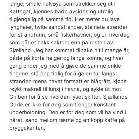
lange, smale halvøya som strekker seg ut i
Kattegat, kjennes både avsides og utrolig
tilgjengelig på samme tid. Her møter du lave
lyngheier, hvite sandstrender, steinete strender
for strandfunn, små fiskerhavner, og en hverdag
som går et hakk saktere enn på resten av
Sjælland. Jeg har kommet tilbake hit i mange år,
både på korte helger og lange somre, og hver
gang ender jeg med å gjøre de samme enkle
tingene: stå opp tidlig for å gå en tur langs
stranden mens havet fortsatt er blågrått, kjøpe
røykt makrell til lunsj i havna, og sykle ut mot
Gniben for å se hvordan lyset skifter. Sjællands
Odde er ikke for deg som trenger konstant
underholdning. Den er for deg som vil ha vind i
håret, sand mellom tærne og en kopp kaffe på
bryggekanten.