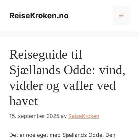
Hopp
til
ReiseKroken.no
Meny
innhold
Reiseguide til
Sjællands Odde: vind,
vidder og vafler ved
havet
15. september 2025
av
ReiseKroken
Det er noe eget med Sjællands Odde. Den