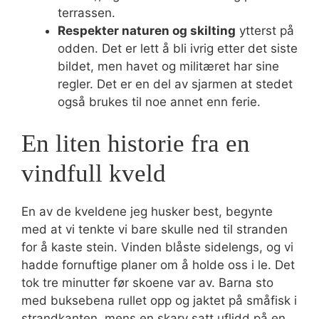
terrassen.
Respekter naturen og skilting
ytterst på
odden. Det er lett å bli ivrig etter det siste
bildet, men havet og militæret har sine
regler. Det er en del av sjarmen at stedet
også brukes til noe annet enn ferie.
En liten historie fra en
vindfull kveld
En av de kveldene jeg husker best, begynte
med at vi tenkte vi bare skulle ned til stranden
for å kaste stein. Vinden blåste sidelengs, og vi
hadde fornuftige planer om å holde oss i le. Det
tok tre minutter før skoene var av. Barna sto
med buksebena rullet opp og jaktet på småfisk i
strandkanten, mens en skarv satt uflidd på en