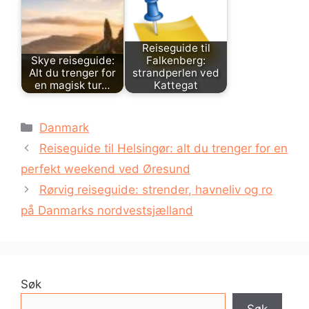
Reiseguide til
Skye reiseguide:
Falkenberg:
Alt du trenger for
strandperlen ved
en magisk tur…
Kattegat
Kategorier
Danmark
Reiseguide til Helsingør: alt du trenger for en
perfekt weekend ved Øresund
Rørvig reiseguide: strender, havneliv og ro
på Danmarks nordvestsjælland
Søk