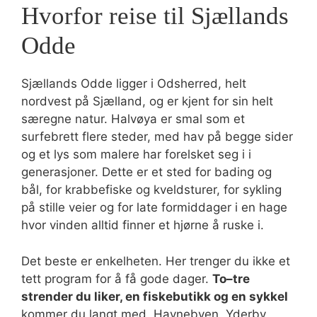
Hvorfor reise til Sjællands
Odde
Sjællands Odde ligger i Odsherred, helt
nordvest på Sjælland, og er kjent for sin helt
særegne natur. Halvøya er smal som et
surfebrett flere steder, med hav på begge sider
og et lys som malere har forelsket seg i i
generasjoner. Dette er et sted for bading og
bål, for krabbefiske og kveldsturer, for sykling
på stille veier og for late formiddager i en hage
hvor vinden alltid finner et hjørne å ruske i.
Det beste er enkelheten. Her trenger du ikke et
tett program for å få gode dager.
To–tre
strender du liker, en fiskebutikk og en sykkel
kommer du langt med. Havnebyen, Yderby,