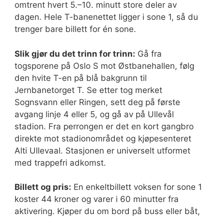
omtrent hvert 5.–10. minutt store deler av
dagen. Hele T-banenettet ligger i sone 1, så du
trenger bare billett for én sone.
Slik gjør du det trinn for trinn:
Gå fra
togsporene på Oslo S mot Østbanehallen, følg
den hvite T-en på blå bakgrunn til
Jernbanetorget T. Se etter tog merket
Sognsvann eller Ringen, sett deg på første
avgang linje 4 eller 5, og gå av på Ullevål
stadion. Fra perrongen er det en kort gangbro
direkte mot stadionområdet og kjøpesenteret
Alti Ullevaal. Stasjonen er universelt utformet
med trappefri adkomst.
Billett og pris:
En enkeltbillett voksen for sone 1
koster 44 kroner og varer i 60 minutter fra
aktivering. Kjøper du om bord på buss eller båt,