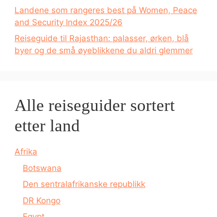
Landene som rangeres best på Women, Peace
and Security Index 2025/26
Reiseguide til Rajasthan: palasser, ørken, blå
byer og de små øyeblikkene du aldri glemmer
Alle reiseguider sortert
etter land
Afrika
Botswana
Den sentralafrikanske republikk
DR Kongo
Egypt