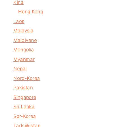
Kina
Hong Kong
Laos
Malaysia
Maldivene
Mongolia
Myanmar
Nepal
Nord-Korea
Pakistan
Singapore
Sri Lanka
Sør-Korea
Tadsjikistan