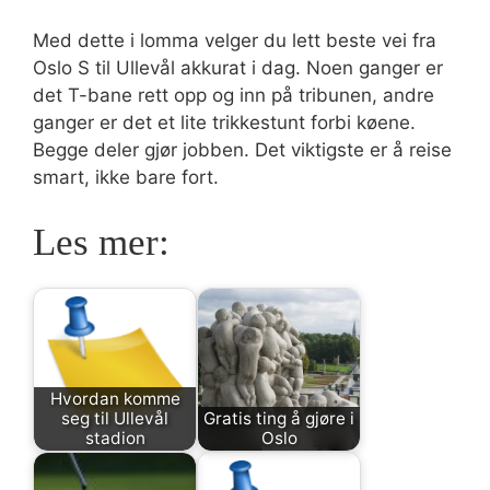
Med dette i lomma velger du lett beste vei fra
Oslo S til Ullevål akkurat i dag. Noen ganger er
det T-bane rett opp og inn på tribunen, andre
ganger er det et lite trikkestunt forbi køene.
Begge deler gjør jobben. Det viktigste er å reise
smart, ikke bare fort.
Les mer:
Hvordan komme
seg til Ullevål
Gratis ting å gjøre i
stadion
Oslo