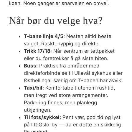
køen. Noen ganger er snarveien en omvei.
Når bør du velge hva?
T-bane linje 4/5:
Nesten alltid beste
valget. Raskt, hyppig og direkte.
Trikk 17/18:
Når sentrum er tettpakket
eller du foretrekker å gå siste biten.
Buss:
Praktisk fra områder med
direkteforbindelse til Ullevål sykehus eller
Østhellinga, særlig om T-banen har avvik.
Taxi/bil:
Komfortabelt utenom rushtid,
men tregt ved store arrangementer.
Parkering finnes, men planlegg
utkjøringen.
Til fots/sykkel:
Pent vær, god tid og lyst
på litt Oslo-by — da er dette en skikkelig