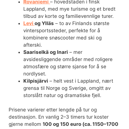
Rovaniemi
– hovedstaden i finsk
Lappland, med mye turisme og et bredt
tilbud av korte og familievennlige turer.
Levi
og Ylläs
– to av Finlands største
vintersportssteder, perfekte for å
kombinere snøscooter med ski og
afterski.
Saariselkä og Inari
– mer
avsidesliggende områder med roligere
atmosfære og større sjanse for å se
nordlyset.
Kilpisjärvi
– helt vest i Lappland, nært
grensa til Norge og Sverige, omgitt av
storslått natur og dramatiske fjell.
Prisene varierer etter lengde på tur og
destinasjon. En vanlig 2–3 timers tur koster
gjerne mellom
100 og 150 euro (ca. 1150–1700