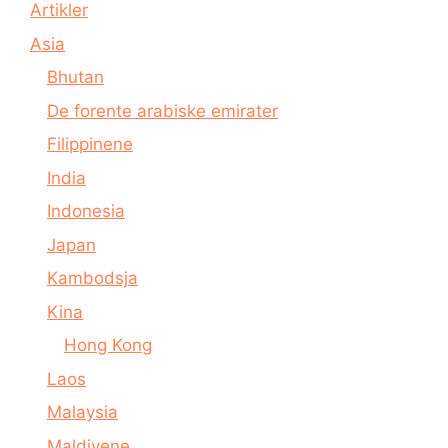
Artikler
Asia
Bhutan
De forente arabiske emirater
Filippinene
India
Indonesia
Japan
Kambodsja
Kina
Hong Kong
Laos
Malaysia
Maldivene