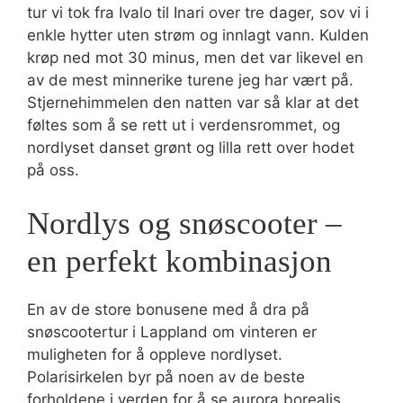
tur vi tok fra Ivalo til Inari over tre dager, sov vi i
enkle hytter uten strøm og innlagt vann. Kulden
krøp ned mot 30 minus, men det var likevel en
av de mest minnerike turene jeg har vært på.
Stjernehimmelen den natten var så klar at det
føltes som å se rett ut i verdensrommet, og
nordlyset danset grønt og lilla rett over hodet
på oss.
Nordlys og snøscooter –
en perfekt kombinasjon
En av de store bonusene med å dra på
snøscootertur i Lappland om vinteren er
muligheten for å oppleve nordlyset.
Polarisirkelen byr på noen av de beste
forholdene i verden for å se aurora borealis.