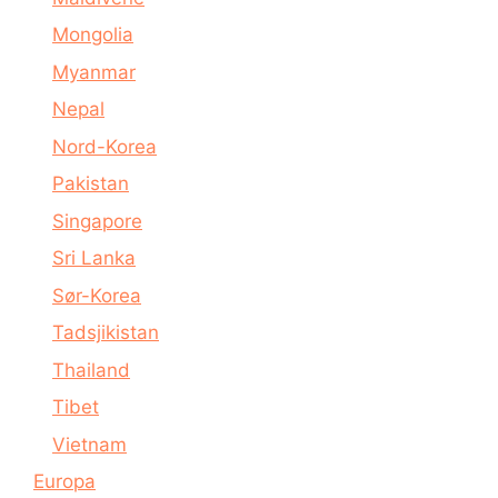
Mongolia
Myanmar
Nepal
Nord-Korea
Pakistan
Singapore
Sri Lanka
Sør-Korea
Tadsjikistan
Thailand
Tibet
Vietnam
Europa