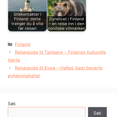
Stikkontakter i
Finland: dette
Dyrelivet i Finland
trenger du å vite
– en reise inn i den
før reisen
nordiske villmarken
Kategorier
Finland
Reiseguide til Tampere – Finlands kulturelle
hjerte
Reiseguide til Evvia – Hellas’ best bevarte
øyhemmelighet
Søk
Søk