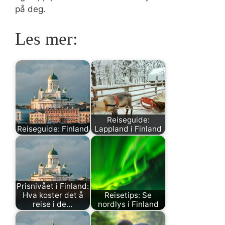
på deg.
Les mer:
Reiseguide:
Reiseguide: Finland
Lappland i Finland
Prisnivået i Finland:
Hva koster det å
Reisetips: Se
reise i de…
nordlys i Finland