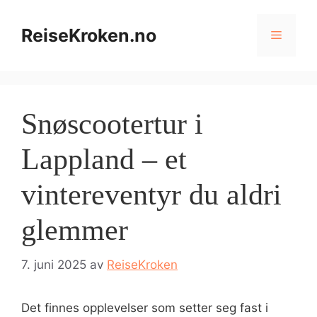
Hopp
til
ReiseKroken.no
Meny
innhold
Snøscootertur i
Lappland – et
vintereventyr du aldri
glemmer
7. juni 2025
av
ReiseKroken
Det finnes opplevelser som setter seg fast i