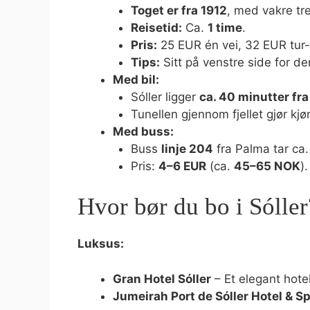
Toget er fra 1912
, med vakre tre
Reisetid:
Ca.
1 time
.
Pris:
25 EUR én vei, 32 EUR tur-
Tips:
Sitt på venstre side for de
Med bil:
Sóller ligger
ca. 40 minutter fr
Tunellen gjennom fjellet gjør kjø
Med buss:
Buss
linje 204
fra Palma tar ca
Pris:
4–6 EUR
(ca.
45–65 NOK
).
Hvor bør du bo i Sóller
Luksus:
Gran Hotel Sóller
– Et elegant hote
Jumeirah Port de Sóller Hotel & S