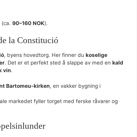
 (ca.
90–160 NOK
).
e la Constitució
ió
, byens hovedtorg. Her finner du
koselige
er
. Det er et perfekt sted å slappe av med en
kald
k vin
.
nt Bartomeu-kirken
, en vakker bygning i
ale markedet fyller torget med ferske råvarer og
ppelsinlunder