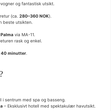
vogner og fantastisk utsikt.
retur (ca.
280–360 NOK
).
n beste utsikten.
a Palma
via MA-11.
returen rask og enkel.
.
40 minutter
.
?
ll i sentrum med spa og basseng.
pa
– Eksklusivt hotell med spektakulær havutsikt.