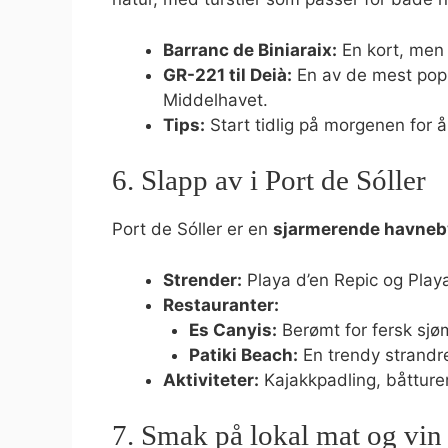
Barranc de Biniaraix:
En kort, men 
GR-221 til Deià:
En av de mest popu
Middelhavet.
Tips:
Start tidlig på morgenen for 
6. Slapp av i Port de Sóller
Port de Sóller er en
sjarmerende havneb
Strender:
Playa d’en Repic og Playa
Restauranter:
Es Canyis:
Berømt for fersk sjø
Patiki Beach:
En trendy strandre
Aktiviteter:
Kajakkpadling, båtturer
7. Smak på lokal mat og vin