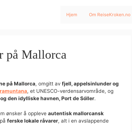
Hjem
Om ReiseKroken.no
er på Mallorca
ne på Mallorca
, omgitt av
fjell, appelsinlunder og
Tramuntana
, et UNESCO-verdensarvområde, og
 og den idylliske havnen, Port de Sóller
.
som ønsker å oppleve
autentisk mallorcansk
 på
ferske lokale råvarer
, alt i en avslappende