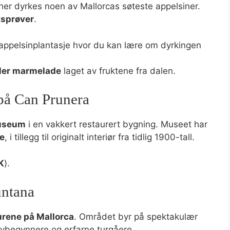
 her dyrkes noen av Mallorcas søteste appelsiner.
ksprøver
.
appelsinplantasje hvor du kan lære om dyrkingen
ller marmelade
laget av fruktene fra dalen.
 på Can Prunera
museum
i en vakkert restaurert bygning. Museet har
re
, i tillegg til originalt interiør fra tidlig 1900-tall.
K
).
untana
urene på Mallorca
. Området byr på spektakulær
nybegynnere og erfarne turgåere.