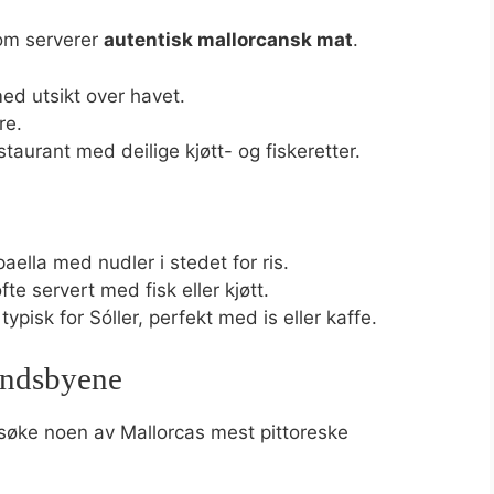
som serverer
autentisk mallorcansk mat
.
ed utsikt over havet.
re.
taurant med deilige kjøtt- og fiskeretter.
ella med nudler i stedet for ris.
e servert med fisk eller kjøtt.
pisk for Sóller, perfekt med is eller kaffe.
andsbyene
esøke noen av Mallorcas mest pittoreske