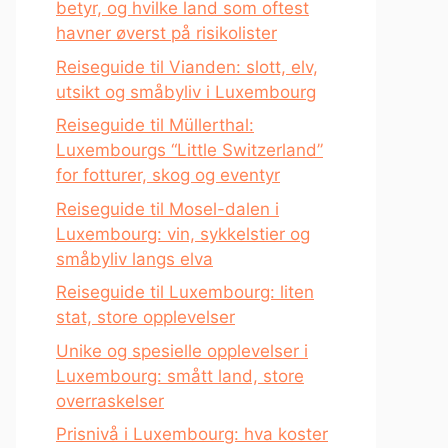
betyr, og hvilke land som oftest
havner øverst på risikolister
Reiseguide til Vianden: slott, elv,
utsikt og småbyliv i Luxembourg
Reiseguide til Müllerthal:
Luxembourgs “Little Switzerland”
for fotturer, skog og eventyr
Reiseguide til Mosel-dalen i
Luxembourg: vin, sykkelstier og
småbyliv langs elva
Reiseguide til Luxembourg: liten
stat, store opplevelser
Unike og spesielle opplevelser i
Luxembourg: smått land, store
overraskelser
Prisnivå i Luxembourg: hva koster