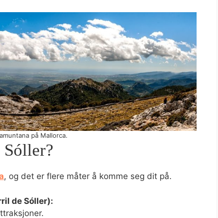
ramuntana på Mallorca.
 Sóller?
a
, og det er flere måter å komme seg dit på.
il de Sóller):
traksjoner.