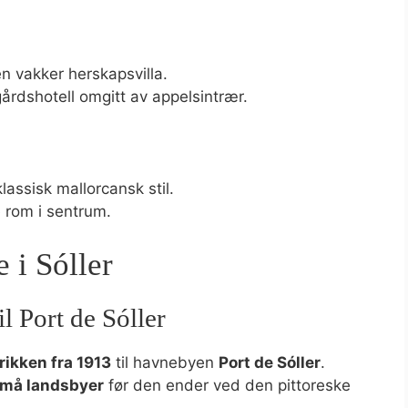
en vakker herskapsvilla.
rdshotell omgitt av appelsintrær.
lassisk mallorcansk stil.
 rom i sentrum.
 i Sóller
il Port de Sóller
trikken fra 1913
til havnebyen
Port de Sóller
.
små landsbyer
før den ender ved den pittoreske