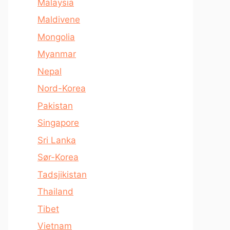
Malaysia
Maldivene
Mongolia
Myanmar
Nepal
Nord-Korea
Pakistan
Singapore
Sri Lanka
Sør-Korea
Tadsjikistan
Thailand
Tibet
Vietnam