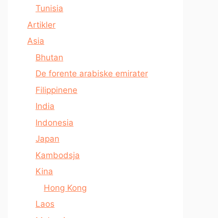
Tunisia
Artikler
Asia
Bhutan
De forente arabiske emirater
Filippinene
India
Indonesia
Japan
Kambodsja
Kina
Hong Kong
Laos