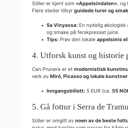
Sóller er kjent som
«Appelsindalen»
, og
Flere steder tilbyr
guidede turer og sma
Sa Vinyassa:
En nydelig økologisk 
og smake på ferskpresset juice.
Tips:
Prøv den lokale
appelsinis e
4. Utforsk kunst og historie
Can Prunera er et
modernistisk kunst
verk av
Miró, Picasso og lokale kunstne
Inngangsbillett:
5 EUR (ca.
55 NO
5. Gå fottur i Serra de Tram
Sóller er omgitt av
noen av de beste fott
natur, med turstier som passer for både 