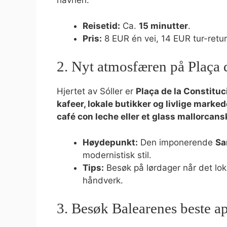
havnen.
Reisetid:
Ca.
15 minutter
.
Pris:
8 EUR én vei, 14 EUR tur-retur
2. Nyt atmosfæren på Plaça d
Hjertet av Sóller er
Plaça de la Constituc
kafeer, lokale butikker og livlige marked
café con leche eller et glass mallorcans
Høydepunkt:
Den imponerende
Sa
modernistisk stil.
Tips:
Besøk på lørdager når det lok
håndverk.
3. Besøk Balearenes beste a