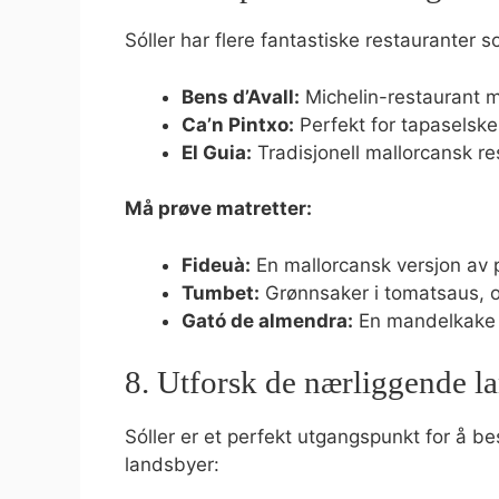
Sóller har flere fantastiske restauranter 
Bens d’Avall:
Michelin-restaurant m
Ca’n Pintxo:
Perfekt for tapaselske
El Guia:
Tradisjonell mallorcansk res
Må prøve matretter:
Fideuà:
En mallorcansk versjon av pa
Tumbet:
Grønnsaker i tomatsaus, oft
Gató de almendra:
En mandelkake ty
8. Utforsk de nærliggende l
Sóller er et perfekt utgangspunkt for å b
landsbyer: