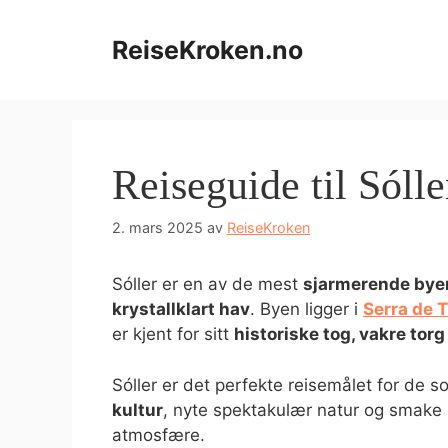
Hopp
til
ReiseKroken.no
innhold
Reiseguide til Sóll
2. mars 2025
av
ReiseKroken
Sóller er en av de mest
sjarmerende bye
krystallklart hav
. Byen ligger i
Serra de 
er kjent for sitt
historiske tog, vakre torg
Sóller er det perfekte reisemålet for de 
kultur
, nyte spektakulær natur og smake
atmosfære.