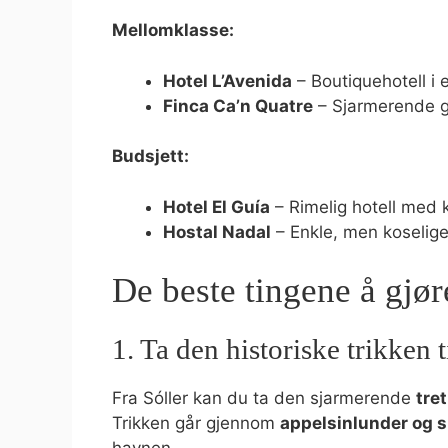
Mellomklasse:
Hotel L’Avenida
– Boutiquehotell i 
Finca Ca’n Quatre
– Sjarmerende gå
Budsjett:
Hotel El Guía
– Rimelig hotell med k
Hostal Nadal
– Enkle, men koselige
De beste tingene å gjøre
1. Ta den historiske trikken t
Fra Sóller kan du ta den sjarmerende
tre
Trikken går gjennom
appelsinlunder og 