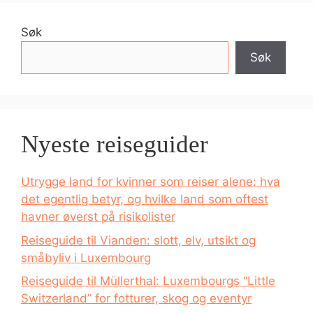
Søk
Søk
Nyeste reiseguider
Utrygge land for kvinner som reiser alene: hva
det egentlig betyr, og hvilke land som oftest
havner øverst på risikolister
Reiseguide til Vianden: slott, elv, utsikt og
småbyliv i Luxembourg
Reiseguide til Müllerthal: Luxembourgs “Little
Switzerland” for fotturer, skog og eventyr