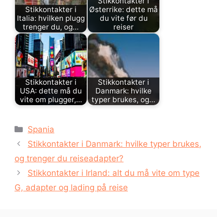
Stikkontakter i
Stikkontakter i
Østerrike: dette må
Italia: hvilken plugg
du vite før du
trenger du, og…
reiser
Stikkontakter i
Stikkontakter i
USA: dette må du
Danmark: hvilke
vite om plugger,…
typer brukes, og…
Kategorier
Spania
Stikkontakter i Danmark: hvilke typer brukes,
og trenger du reiseadapter?
Stikkontakter i Irland: alt du må vite om type
G, adapter og lading på reise