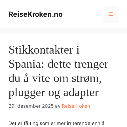
Hopp
til
ReiseKroken.no
Meny
innhold
Stikkontakter i
Spania: dette trenger
du å vite om strøm,
plugger og adapter
29. desember 2025
av
ReiseKroken
Det er få ting som er mer irriterende enn å