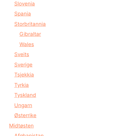
Slovenia
Spania
Storbritannia
Gibraltar
Wales
Sveits
Sverige
Tsjekkia
Tyrkia
Tyskland
Ungarn
Østerrike
Midtøsten
Afghanistan