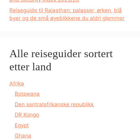
Reiseguide til Rajasthan: palasser, ørken, blå
byer og de små øyeblikkene du aldri glemmer
Alle reiseguider sortert
etter land
Afrika
Botswana
Den sentralafrikanske republikk
DR Kongo
Egypt
Ghana