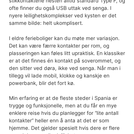
stikkontaktene nesten alltid standard Type F, og
ofte finner du også USB uttak ved senga. I
nyere leilighetskomplekser ved kysten er det
samme bilde: helt ukomplisert.
I eldre ferieboliger kan du møte mer variasjon.
Det kan være færre kontakter per rom, og
plasseringen kan føles litt upraktisk. En klassiker
er at det finnes én kontakt på soverommet, og
den sitter ved døra, ikke ved senga. Når man i
tillegg vil lade mobil, klokke og kanskje en
powerbank, blir det fort kø.
Min erfaring er at de fleste steder i Spania er
trygge og funksjonelle, men at du får en mye
enklere reise hvis du planlegger for “lite antall
kontakter” heller enn å anta at det er som
hjemme. Det gjelder spesielt hvis dere er flere