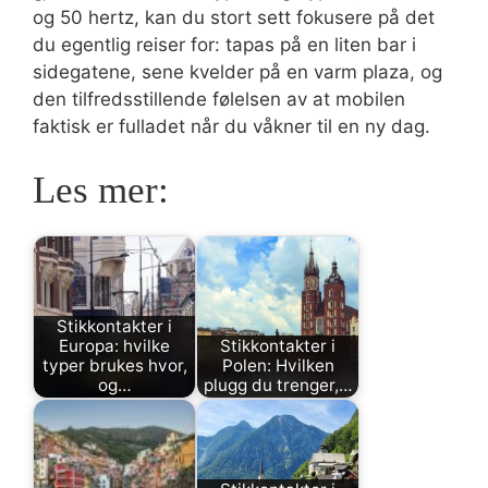
og 50 hertz, kan du stort sett fokusere på det
du egentlig reiser for: tapas på en liten bar i
sidegatene, sene kvelder på en varm plaza, og
den tilfredsstillende følelsen av at mobilen
faktisk er fulladet når du våkner til en ny dag.
Les mer:
Stikkontakter i
Europa: hvilke
Stikkontakter i
typer brukes hvor,
Polen: Hvilken
og…
plugg du trenger,…